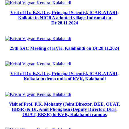
Visit of Dr. K.S. Das, Principal Scientist, ICAR-ATARI,
Kolkata to NICRA adopted village Indramal on
Dt:28.11.2024
25th SAC Meeting of KVK, Kalahandi on Dt:28.11.2024
Visit of Dr. K.S. Das, Principal Scientist, ICAR-ATARI,
Kolkata to demo units of KVK, Kalahandi
Visit of Prof. P.K. Mohanty (Joint Director, DEE, OUAT,
BBSR) & Dr. Amit Phonglosa (Deputy Director, DEE,
OUAT, BBSR) to KVK, Kalahandi campus