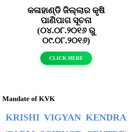
କଳାହାଣ୍ଡି ଜିଲ୍ଲାର କୃଷି
ପାଣିପାଗ ସୂଚନା
(୦୪.୦୮.୨୦୧୬ ରୁ
୦୯.୦୮.୨୦୧୬)
CLICK HERE
Mandate of KVK
KRISHI VIGYAN KENDRA