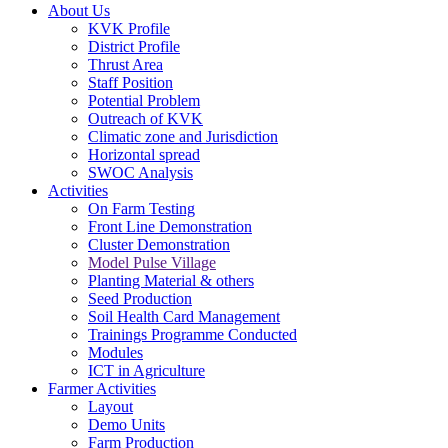
About Us
KVK Profile
District Profile
Thrust Area
Staff Position
Potential Problem
Outreach of KVK
Climatic zone and Jurisdiction
Horizontal spread
SWOC Analysis
Activities
On Farm Testing
Front Line Demonstration
Cluster Demonstration
Model Pulse Village
Planting Material & others
Seed Production
Soil Health Card Management
Trainings Programme Conducted
Modules
ICT in Agriculture
Farmer Activities
Layout
Demo Units
Farm Production