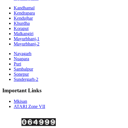
Kandhamal
Kendrapara
Kendujhar
Khurdha
Koraput
Malkangiri
Mayurbhanj-1
Mayurbhanj-2
Nayagarh
Nuapara
Puri
Sambalpur
Sonepur
Sundergarh-2
Important Links
Mkisan
ATARI Zone VII
Copyright ©
2026 Krishi Vigyan Kendra, Kalahandi. All Rights Reserved.
Visitor No.