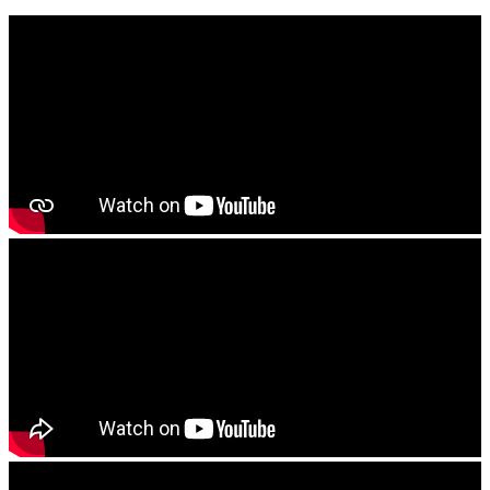
------------------------
ବାଦାମ କିମ୍ବା ରାଶି ଚାଷ କରିବାର ଥିଲେ ଜମିକୁ ଚୂନ କିମ୍ବା କାଗଜ କଲା
ମଇଳା ପକାଇ ଭଲଭାବରେ ଚାଷ କରିଦିୟନ୍ତୁ . ଶେଷ ଓଡ ଚାଷ ବେଳକୁ
୨୫୦ KG ଜିପସୁମ ପ୍ରତି ହେକଟରେ ପକାଇ ଭଲ ଭାବରେ ଚାଷ କରି
ଦିୟନ୍ତୁ
------------------------
ଯେ କୌଣଷି ବିହନ, ଚାରା ବା ଔଷଧ କିଣିବା ପୁର୍ବରୁ କୃଷି ବିଭାଗ ଅଧିକାରି ବା
ନିକଟସ୍ଥ କୃଷି ବିଜ୍ଞାନ କେନ୍ଦ୍ରର ବୈଜ୍ଞାନିକ ମାନଂକ ପରାମର୍ଶ ନିୟନ୍ତୁ
------------------------