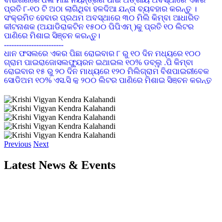
ସଂକ୍ରମିତ ହେବାର ପ୍ରଥମ ଅବସ୍ଥାରେ ୩୦ ମିଲି କିମ୍ବା ଆଧାରିତ
କୀଟନାଶକ (ଅଯାଡିରାକଟିନ ୧୫୦୦ ପିପିଏମ୍ )କୁ ପ୍ରତି ୧୦ ଲିଟର
ପାଣିରେ ମିଶାଇ ସିଞ୍ଚନ କରନ୍ତୁ।
------------------------
ଧାନ ଫସଲରେ ଏକର ପିଛା ରୋଇବାର ୮ ରୁ ୧୦ ଦିନ ମଧ୍ୟରେ ୧୦୦
ଗ୍ରାମ ପାଇରାଜୋସଲଫ୍ୟୁରନ ଇଥାଇଲ ୧୦% ଡବ୍ଲୁ .ପି କିମ୍ବା
ରୋଇବାର ୧୫ ରୁ ୨୦ ଦିନ ମାଧ୍ୟରେ ୧୨୦ ମିଲିଗ୍ରାମ ବିଶପାଇରୀବେକ
ସୋଡିଅମ ୧୦% ଏସ.ସି କୁ ୨୦୦ ଲିଟର ପାଣିରେ ମିଶାଇ ସିଞ୍ଚନ କରନ୍ତୁ
------------------------
ଛଟା ବୁଣା ଧନରେ ପ୍ରଥମ କିସ୍ତି ସାର ହିସାବରେ ଏକର ପିଛା ୨୪ କି.ଗ୍ରା
ୟୁରିଆ ସାରାକୁ ବୁଣିବାର ୨୦ ରୁ ୨୫ ଦିନ ମଧ୍ୟରେ ପ୍ରୟୋଗ କରନ୍ତୁ ।
ରୁଆ ଧାନ କ୍ଷେତ୍ରରେ ଶେଷ ଥର କାଦୁଅ କରିବା ସମୟରେ ମୂଳ ସାର
ଭାବେ ଏକର ପିଛା ଡି.ଏ.ପି ୪୪ କି.ଗ୍ରା ଓ ୨୨ କି.ଗ୍ରା. ଏମ.ଓ.ପି ସାର
ପ୍ରୟୋଗ କରନ୍ତୁ ଏବଂ ରୋଇବାର ୨୦ ରୁ ୨୫ ଦିନ ମଧ୍ୟରେ ୩୫ କି.ଗ୍ରା.
ୟୁରିଆ ସାରକୁ ପ୍ରଥମ କିସ୍ତି ସାର ହିସାବରେ ପ୍ରୟୋଗ କରନ୍ତୁ ।
------------------------
Previous
Next
ଡାଲିଜାତୀୟ ଫସଲରେ ପତ୍ର ହଳଦିଆ ରୋଗ(YMV)ଦେଖାଦେଲେ
IMIDACLOPRID ୧୭.୮ SL କୁ ୦.୩ ମି.ଲି ପ୍ରତି ୧ ଲିଟର ପାଣିରେ
Latest News & Events
ମିଶାଇ ସିଞ୍ଚନ କରନ୍ତୁ
------------------------
କାଜୁ ଗଛରେ ଫୁଲ ଆସିଲା ବେଳେ OXYDEMENTON METHYL ୨ ମି
ଲି ପ୍ରତି ଲିଟର ପାଣିରେ ମିଶାଇ ସିଞ୍ଚନ କଲେ ଡାହାଣିଆ ପୋକ ଲାଗିବ
ନାହିଁ
------------------------
ପରିବା ଚାଷ କରିଥିଲେ ଔଷଧ ପ୍ରୟୋଗ ଯୋଗୁ ଖର୍ଚ କମାଇବା ପାଇଁ