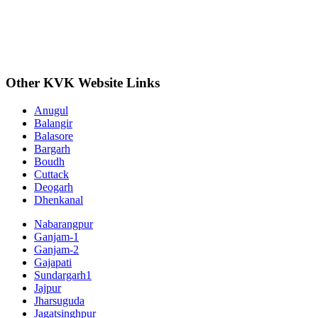
Other KVK Website Links
Anugul
Balangir
Balasore
Bargarh
Boudh
Cuttack
Deogarh
Dhenkanal
Nabarangpur
Ganjam-1
Ganjam-2
Gajapati
Sundargarh1
Jajpur
Jharsuguda
Jagatsinghpur