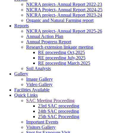
NICRA project- Annual Report 2022-23
NICRA Project- Annual Report 2024-25
NICRA project- Annual Report 2023-24
Organic and Natural Farming report
Reports
NICRA project- Annual Report 2025-26
Annual Action Plan
Annual Progress Report
Research extension linkage meeting
RE proceeding Oct,2025
RE proceeding July,2025
RE proceeding March,2025
Soil Analysis
Gallery
Image Gallery
Video Gallery
କପାର ସଙ୍କର କିସମ ପାଇଁ ଜେଇ.କେ ଦୁର୍ଗା, ଅଟଳ,ଧାନୋ, ଗବର, ଶ୍ରୀ
Facilities Available
ତୁଳସୀ, ଭାଗ୍ୟ, ଆକ୍କା, ଚନ୍ଦ୍ରମୁଖୀ ଉତ୍ତମ ଅଟେ
Quick Links
------------------------
SAC Meeting Proceeding
ଗଜା ପୂର୍ବବର୍ତ୍ତୀ ଘାସମରା ଔଷଧ ପ୍ରୟୋଗ କରିନଥିଲେ ଧାନ ବୁଣିବାର 15
23rd SAC proceeding
ରୁ 20 ଦିନରେ ଏକର ପ୍ରତି 120 ମି.ଲି ବିସ୍ପାଇରିବାକ୍ ସୋଡିୟମ୍
24th SAC proceeding
10%ଏସ.ସି 200 ଲି. ପାଣିରେ ସିଞ୍ଚନ୍ତୁ
25th SAC Proceeding
------------------------
Important Events
ସାଧାରଣ କପା ଚାଷପାଇଁ ୧ କି.ଗ୍ରା. ପ୍ରତି ଏକର ଏବଂ ସଘନ କପା
Visitors Gallery
ଚାଷପାଇଁ ୫ କି.ଗ୍ରା. ପ୍ରତି ଏକର ବିହନ ଆବଶ୍ୟକ
Spot for Exposure Visit