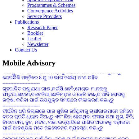
------------------------
Programmes & Schemes
ବୁଣିବା ପୂର୍ବରୁ ୧ କିଗ୍ରା ମଞ୍ଜିକୁ ୭ ଗ୍ରାମ ଇମିଡାକ୍ଲୋପ୍ରିଡ୍ ୭୦ ଡବ୍ଲୁ.ଜି
Convergence Activities
ଦ୍ୱାରା ବିଶୋଧନ କରନ୍ତୁ ଯାହାଦ୍ୱାରା ଶୋଷକ ପୋକାମାନର ସଂକ୍ରମଣ
Service Providers
ହ୍ରାସ ପାଇବ
Publications
------------------------
Research Paper
ଚିନାବାଦାମର ପତ୍ର ସୁଡଙ୍ଗ ପୋକ : ବର୍ତମାନ ପାଗରେ ଉଚ୍ଚ ତାପମାତ୍ରା
Booklet
ପାଇଁ ପତ୍ର ସୁଢଙ୍ଗ ପୋକର ପାଦୁର୍ଭାବ ଦେଖା ଦେବାର ସମ୍ଭାବନା ରହିଛି ।
Leaflet
ସଂକ୍ରମଣ ଦେଖା ଦେଲେ ନିୟନ୍ତ୍ରଣ ପାଇଁ ୨ ମିଲିଗ୍ରାମ Prophenophos
Newsletter
୫୦% ଇସି କୁ ପ୍ରତି ଏକ ଲିଟର ପାଣିରେ ମିଶାଇ ସିଞ୍ଚନ କେନ୍ତୁ ।
Contact Us
------------------------
ଚଣା ଓ ବୁଟର ୭୦ ରୁ ୮୦ ଭାଗ ଛୁଇଁ ପାକଳ ହୋଇଗଲେ ଅମଳ କରି
Mobile Advisory
ଦିଅନ୍ତୁ ଏବଂ ଅମଳ ପରେ ମଞ୍ଜିକୁ ଖରାରେ ଭଲ ଭାବରେ ଶୁଖାନ୍ତୁ
ଯେପରିକି ମଞ୍ଜିରେ 8 ରୁ 10 ଭାଗ ଜଳୀୟ ଅଂଶ ରହିବ
------------------------
ଗୃହପାଳିତ ପଶୁ ଯଥା ଗାଈ,ମଇଁଷି,ଛେଳି,ମେଣ୍ଢା ମାନଙ୍କୁ
ଫାଟୁଆ,ସାହାଣ,ବଜବଜିଆ,ଛେଳିମଡ଼କ ଓ ଛେଳି ବସନ୍ତ ଆଦି ରୋଗରୁ
ରକ୍ଷା କରିବା ପାଇଁ ଉପଯୁକ୍ତ ସମୟରେ ଟୀକାକରଣ କରନ୍ତୁ
------------------------
ଦୀର୍ଘଦିନ ଧରି ଜିଲ୍ଲାରେ ପାଗ ଶୁଖିଲା ରହିଥିବାରୁ ଚାଷୀଭାଇମାନେ ଜମିରେ
ବତର ପ୍ରତି ଧ୍ୟାନ ଦିଅନ୍ତୁ ଏବଂ ଛିଡା ହେଇଥିବା ଫସଲ ଯଥା ମୁଗ, ବିରି,
ଚିନାବାଦାମ, ବୁଟ, ମଟର, ମକା ଇତ୍ୟାଦିରେ ପାଣିର ଅଭାବକୁ ଏଡ଼ାଇବା
ପାଇଁ ଆବଶ୍ୟକ ମତେ ଜଳସେଚନର ବ୍ୟବସ୍ଥା କରନ୍ତୁ
------------------------
ବାଇଗଣରେ ଧଳା ମାଛି ନିୟନ୍ତ୍ରଣ ପାଇଁ ଅଙ୍ଗୀୟ ଅବସ୍ଥାରେ ଏକର
ପ୍ରତି ୮-୧୦ ଟି ଅଠା ଲାଗିଥିବା ହଳଦିଆ ଯନ୍ତା ବ୍ୟବହାର କରନ୍ତୁ ।