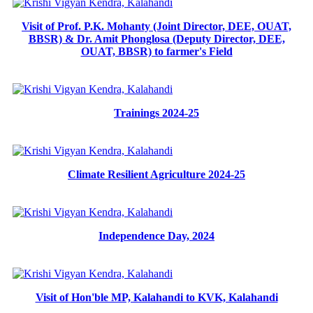
Visit of Prof. P.K. Mohanty (Joint Director, DEE, OUAT,
BBSR) & Dr. Amit Phonglosa (Deputy Director, DEE,
OUAT, BBSR) to farmer's Field
Trainings 2024-25
Climate Resilient Agriculture 2024-25
Independence Day, 2024
Visit of Hon'ble MP, Kalahandi to KVK, Kalahandi