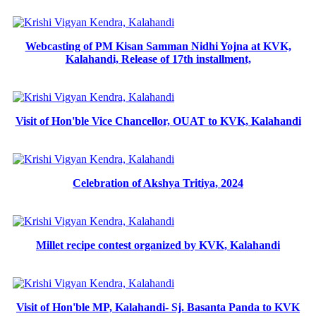
Webcasting of PM Kisan Samman Nidhi Yojna at KVK,
Kalahandi, Release of 17th installment,
Visit of Hon'ble Vice Chancellor, OUAT to KVK, Kalahandi
Celebration of Akshya Tritiya, 2024
Millet recipe contest organized by KVK, Kalahandi
Visit of Hon'ble MP, Kalahandi- Sj. Basanta Panda to KVK