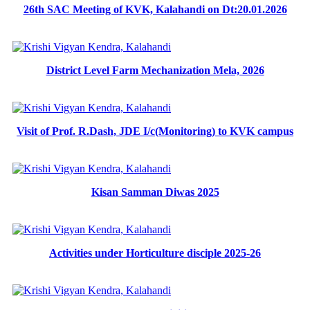
26th SAC Meeting of KVK, Kalahandi on Dt:20.01.2026
District Level Farm Mechanization Mela, 2026
Visit of Prof. R.Dash, JDE I/c(Monitoring) to KVK campus
Kisan Samman Diwas 2025
Activities under Horticulture disciple 2025-26