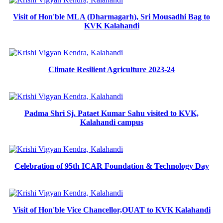
Visit of Hon'ble MLA (Dharmagarh), Sri Mousadhi Bag to
KVK Kalahandi
Climate Resilient Agriculture 2023-24
Padma Shri Sj. Pataet Kumar Sahu visited to KVK,
Kalahandi campus
Celebration of 95th ICAR Foundation & Technology Day
Visit of Hon'ble Vice Chancellor,OUAT to KVK Kalahandi