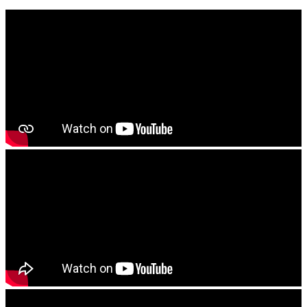
------------------------
ବାଦାମ କିମ୍ବା ରାଶି ଚାଷ କରିବାର ଥିଲେ ଜମିକୁ ଚୂନ କିମ୍ବା କାଗଜ କଲା
ମଇଳା ପକାଇ ଭଲଭାବରେ ଚାଷ କରିଦିୟନ୍ତୁ . ଶେଷ ଓଡ ଚାଷ ବେଳକୁ
୨୫୦ KG ଜିପସୁମ ପ୍ରତି ହେକଟରେ ପକାଇ ଭଲ ଭାବରେ ଚାଷ କରି
ଦିୟନ୍ତୁ
------------------------
ଯେ କୌଣଷି ବିହନ, ଚାରା ବା ଔଷଧ କିଣିବା ପୁର୍ବରୁ କୃଷି ବିଭାଗ ଅଧିକାରି ବା
ନିକଟସ୍ଥ କୃଷି ବିଜ୍ଞାନ କେନ୍ଦ୍ରର ବୈଜ୍ଞାନିକ ମାନଂକ ପରାମର୍ଶ ନିୟନ୍ତୁ
------------------------