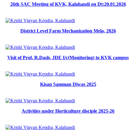
26th SAC Meeting of KVK, Kalahandi on Dt:20.01.2026
District Level Farm Mechanization Mela, 2026
Visit of Prof. R.Dash, JDE I/c(Monitoring) to KVK campus
Kisan Samman Diwas 2025
Activities under Horticulture disciple 2025-26