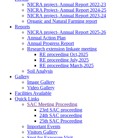
NICRA project- Annual Report 2022-23
NICRA Project- Annual Report 2024-25
NICRA project- Annual Report 2023-24
Organic and Natural Farming report
Reports
NICRA project- Annual Report 2025-26
Annual Action Plan
Annual Progress Report
Research extension linkage meeting
RE proceeding Oct,2025
RE proceeding July,2025
RE proceeding March,2025
Soil Analysis
Gallery
Image Gallery
Video Gallery
କପାର ସଙ୍କର କିସମ ପାଇଁ ଜେଇ.କେ ଦୁର୍ଗା, ଅଟଳ,ଧାନୋ, ଗବର, ଶ୍ରୀ
Facilities Available
ତୁଳସୀ, ଭାଗ୍ୟ, ଆକ୍କା, ଚନ୍ଦ୍ରମୁଖୀ ଉତ୍ତମ ଅଟେ
Quick Links
------------------------
SAC Meeting Proceeding
ଗଜା ପୂର୍ବବର୍ତ୍ତୀ ଘାସମରା ଔଷଧ ପ୍ରୟୋଗ କରିନଥିଲେ ଧାନ ବୁଣିବାର 15
23rd SAC proceeding
ରୁ 20 ଦିନରେ ଏକର ପ୍ରତି 120 ମି.ଲି ବିସ୍ପାଇରିବାକ୍ ସୋଡିୟମ୍
24th SAC proceeding
10%ଏସ.ସି 200 ଲି. ପାଣିରେ ସିଞ୍ଚନ୍ତୁ
25th SAC Proceeding
------------------------
Important Events
ସାଧାରଣ କପା ଚାଷପାଇଁ ୧ କି.ଗ୍ରା. ପ୍ରତି ଏକର ଏବଂ ସଘନ କପା
Visitors Gallery
ଚାଷପାଇଁ ୫ କି.ଗ୍ରା. ପ୍ରତି ଏକର ବିହନ ଆବଶ୍ୟକ
Spot for Exposure Visit