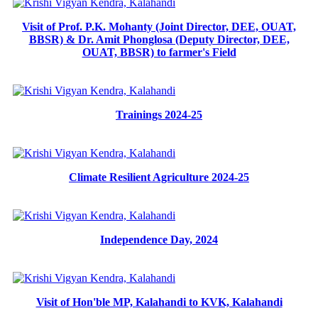
Visit of Prof. P.K. Mohanty (Joint Director, DEE, OUAT,
BBSR) & Dr. Amit Phonglosa (Deputy Director, DEE,
OUAT, BBSR) to farmer's Field
Trainings 2024-25
Climate Resilient Agriculture 2024-25
Independence Day, 2024
Visit of Hon'ble MP, Kalahandi to KVK, Kalahandi