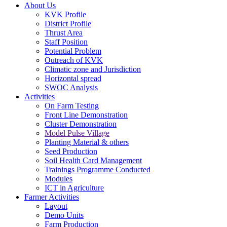
About Us
KVK Profile
District Profile
Thrust Area
Staff Position
Potential Problem
Outreach of KVK
Climatic zone and Jurisdiction
Horizontal spread
SWOC Analysis
Activities
On Farm Testing
Front Line Demonstration
Cluster Demonstration
Model Pulse Village
Planting Material & others
Seed Production
Soil Health Card Management
Trainings Programme Conducted
Modules
ICT in Agriculture
Farmer Activities
Layout
Demo Units
Farm Production