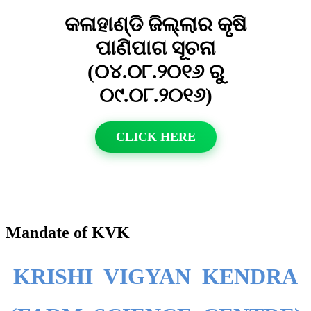
କଳାହାଣ୍ଡି ଜିଲ୍ଲାର କୃଷି
ପାଣିପାଗ ସୂଚନା
(୦୪.୦୮.୨୦୧୬ ରୁ
୦୯.୦୮.୨୦୧୬)
CLICK HERE
Mandate of KVK
KRISHI VIGYAN KENDRA