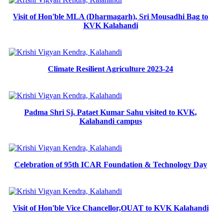
Visit of Hon'ble MLA (Dharmagarh), Sri Mousadhi Bag to
KVK Kalahandi
Climate Resilient Agriculture 2023-24
Padma Shri Sj. Pataet Kumar Sahu visited to KVK,
Kalahandi campus
Celebration of 95th ICAR Foundation & Technology Day
Visit of Hon'ble Vice Chancellor,OUAT to KVK Kalahandi