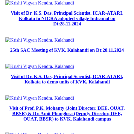
Visit of Dr. K.S. Das, Principal Scientist, ICAR-ATARI,
Kolkata to NICRA adopted village Indramal on
Dt:28.11.2024
25th SAC Meeting of KVK, Kalahandi on Dt:28.11.2024
Visit of Dr. K.S. Das, Principal Scientist, ICAR-ATARI,
Kolkata to demo units of KVK, Kalahandi
Visit of Prof. P.K. Mohanty (Joint Director, DEE, OUAT,
BBSR) & Dr. Amit Phonglosa (Deputy Director, DEE,
OUAT, BBSR) to KVK, Kalahandi campus