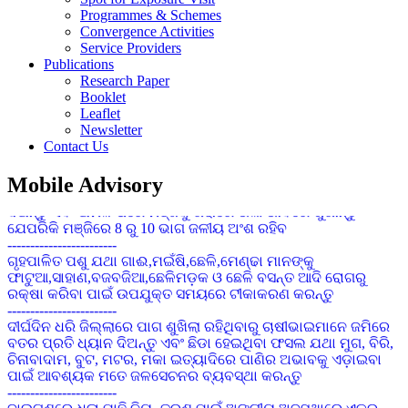
------------------------
Programmes & Schemes
ବୁଣିବା ପୂର୍ବରୁ ୧ କିଗ୍ରା ମଞ୍ଜିକୁ ୭ ଗ୍ରାମ ଇମିଡାକ୍ଲୋପ୍ରିଡ୍ ୭୦ ଡବ୍ଲୁ.ଜି
Convergence Activities
ଦ୍ୱାରା ବିଶୋଧନ କରନ୍ତୁ ଯାହାଦ୍ୱାରା ଶୋଷକ ପୋକାମାନର ସଂକ୍ରମଣ
Service Providers
ହ୍ରାସ ପାଇବ
Publications
------------------------
Research Paper
ଚିନାବାଦାମର ପତ୍ର ସୁଡଙ୍ଗ ପୋକ : ବର୍ତମାନ ପାଗରେ ଉଚ୍ଚ ତାପମାତ୍ରା
Booklet
ପାଇଁ ପତ୍ର ସୁଢଙ୍ଗ ପୋକର ପାଦୁର୍ଭାବ ଦେଖା ଦେବାର ସମ୍ଭାବନା ରହିଛି ।
Leaflet
ସଂକ୍ରମଣ ଦେଖା ଦେଲେ ନିୟନ୍ତ୍ରଣ ପାଇଁ ୨ ମିଲିଗ୍ରାମ Prophenophos
Newsletter
୫୦% ଇସି କୁ ପ୍ରତି ଏକ ଲିଟର ପାଣିରେ ମିଶାଇ ସିଞ୍ଚନ କେନ୍ତୁ ।
Contact Us
------------------------
ଚଣା ଓ ବୁଟର ୭୦ ରୁ ୮୦ ଭାଗ ଛୁଇଁ ପାକଳ ହୋଇଗଲେ ଅମଳ କରି
Mobile Advisory
ଦିଅନ୍ତୁ ଏବଂ ଅମଳ ପରେ ମଞ୍ଜିକୁ ଖରାରେ ଭଲ ଭାବରେ ଶୁଖାନ୍ତୁ
ଯେପରିକି ମଞ୍ଜିରେ 8 ରୁ 10 ଭାଗ ଜଳୀୟ ଅଂଶ ରହିବ
------------------------
ଗୃହପାଳିତ ପଶୁ ଯଥା ଗାଈ,ମଇଁଷି,ଛେଳି,ମେଣ୍ଢା ମାନଙ୍କୁ
ଫାଟୁଆ,ସାହାଣ,ବଜବଜିଆ,ଛେଳିମଡ଼କ ଓ ଛେଳି ବସନ୍ତ ଆଦି ରୋଗରୁ
ରକ୍ଷା କରିବା ପାଇଁ ଉପଯୁକ୍ତ ସମୟରେ ଟୀକାକରଣ କରନ୍ତୁ
------------------------
ଦୀର୍ଘଦିନ ଧରି ଜିଲ୍ଲାରେ ପାଗ ଶୁଖିଲା ରହିଥିବାରୁ ଚାଷୀଭାଇମାନେ ଜମିରେ
ବତର ପ୍ରତି ଧ୍ୟାନ ଦିଅନ୍ତୁ ଏବଂ ଛିଡା ହେଇଥିବା ଫସଲ ଯଥା ମୁଗ, ବିରି,
ଚିନାବାଦାମ, ବୁଟ, ମଟର, ମକା ଇତ୍ୟାଦିରେ ପାଣିର ଅଭାବକୁ ଏଡ଼ାଇବା
ପାଇଁ ଆବଶ୍ୟକ ମତେ ଜଳସେଚନର ବ୍ୟବସ୍ଥା କରନ୍ତୁ
------------------------
ବାଇଗଣରେ ଧଳା ମାଛି ନିୟନ୍ତ୍ରଣ ପାଇଁ ଅଙ୍ଗୀୟ ଅବସ୍ଥାରେ ଏକର
ପ୍ରତି ୮-୧୦ ଟି ଅଠା ଲାଗିଥିବା ହଳଦିଆ ଯନ୍ତା ବ୍ୟବହାର କରନ୍ତୁ ।