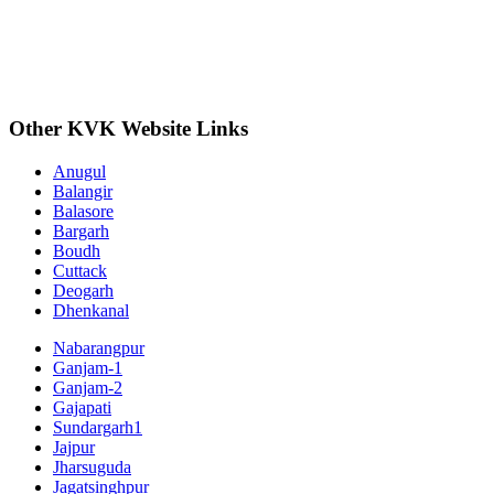
Other KVK Website Links
Anugul
Balangir
Balasore
Bargarh
Boudh
Cuttack
Deogarh
Dhenkanal
Nabarangpur
Ganjam-1
Ganjam-2
Gajapati
Sundargarh1
Jajpur
Jharsuguda
Jagatsinghpur