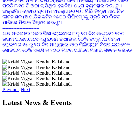
ସଂକ୍ରମିତ ହେବାର ପ୍ରଥମ ଅବସ୍ଥାରେ ୩୦ ମିଲି କିମ୍ବା ଆଧାରିତ
କୀଟନାଶକ (ଅଯାଡିରାକଟିନ ୧୫୦୦ ପିପିଏମ୍ )କୁ ପ୍ରତି ୧୦ ଲିଟର
ପାଣିରେ ମିଶାଇ ସିଞ୍ଚନ କରନ୍ତୁ।
------------------------
ଧାନ ଫସଲରେ ଏକର ପିଛା ରୋଇବାର ୮ ରୁ ୧୦ ଦିନ ମଧ୍ୟରେ ୧୦୦
ଗ୍ରାମ ପାଇରାଜୋସଲଫ୍ୟୁରନ ଇଥାଇଲ ୧୦% ଡବ୍ଲୁ .ପି କିମ୍ବା
ରୋଇବାର ୧୫ ରୁ ୨୦ ଦିନ ମାଧ୍ୟରେ ୧୨୦ ମିଲିଗ୍ରାମ ବିଶପାଇରୀବେକ
ସୋଡିଅମ ୧୦% ଏସ.ସି କୁ ୨୦୦ ଲିଟର ପାଣିରେ ମିଶାଇ ସିଞ୍ଚନ କରନ୍ତୁ
------------------------
ଛଟା ବୁଣା ଧନରେ ପ୍ରଥମ କିସ୍ତି ସାର ହିସାବରେ ଏକର ପିଛା ୨୪ କି.ଗ୍ରା
ୟୁରିଆ ସାରାକୁ ବୁଣିବାର ୨୦ ରୁ ୨୫ ଦିନ ମଧ୍ୟରେ ପ୍ରୟୋଗ କରନ୍ତୁ ।
ରୁଆ ଧାନ କ୍ଷେତ୍ରରେ ଶେଷ ଥର କାଦୁଅ କରିବା ସମୟରେ ମୂଳ ସାର
ଭାବେ ଏକର ପିଛା ଡି.ଏ.ପି ୪୪ କି.ଗ୍ରା ଓ ୨୨ କି.ଗ୍ରା. ଏମ.ଓ.ପି ସାର
ପ୍ରୟୋଗ କରନ୍ତୁ ଏବଂ ରୋଇବାର ୨୦ ରୁ ୨୫ ଦିନ ମଧ୍ୟରେ ୩୫ କି.ଗ୍ରା.
ୟୁରିଆ ସାରକୁ ପ୍ରଥମ କିସ୍ତି ସାର ହିସାବରେ ପ୍ରୟୋଗ କରନ୍ତୁ ।
------------------------
Previous
Next
ଡାଲିଜାତୀୟ ଫସଲରେ ପତ୍ର ହଳଦିଆ ରୋଗ(YMV)ଦେଖାଦେଲେ
IMIDACLOPRID ୧୭.୮ SL କୁ ୦.୩ ମି.ଲି ପ୍ରତି ୧ ଲିଟର ପାଣିରେ
Latest News & Events
ମିଶାଇ ସିଞ୍ଚନ କରନ୍ତୁ
------------------------
କାଜୁ ଗଛରେ ଫୁଲ ଆସିଲା ବେଳେ OXYDEMENTON METHYL ୨ ମି
ଲି ପ୍ରତି ଲିଟର ପାଣିରେ ମିଶାଇ ସିଞ୍ଚନ କଲେ ଡାହାଣିଆ ପୋକ ଲାଗିବ
ନାହିଁ
------------------------
ପରିବା ଚାଷ କରିଥିଲେ ଔଷଧ ପ୍ରୟୋଗ ଯୋଗୁ ଖର୍ଚ କମାଇବା ପାଇଁ