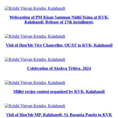
Webcasting of PM Kisan Samman Nidhi Yojna at KVK,
Kalahandi, Release of 17th installment,
Visit of Hon'ble Vice Chancellor, OUAT to KVK, Kalahandi
Celebration of Akshya Tritiya, 2024
Millet recipe contest organized by KVK, Kalahandi
Visit of Hon'ble MP, Kalahandi- Sj. Basanta Panda to KVK