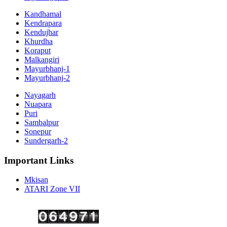
Kandhamal
Kendrapara
Kendujhar
Khurdha
Koraput
Malkangiri
Mayurbhanj-1
Mayurbhanj-2
Nayagarh
Nuapara
Puri
Sambalpur
Sonepur
Sundergarh-2
Important Links
Mkisan
ATARI Zone VII
Copyright ©
2026 Krishi Vigyan Kendra, Kalahandi. All Rights Reserved.
Visitor No.