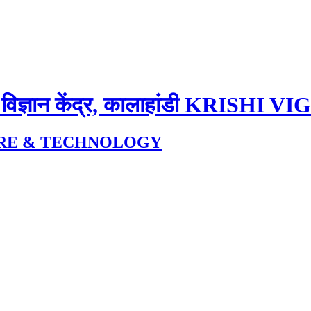
 विज्ञान केंद्र, कालाहांडी
KRISHI VI
URE & TECHNOLOGY