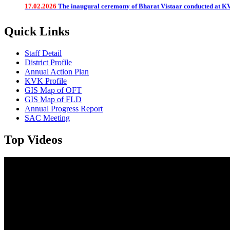
Quick Links
Staff Detail
District Profile
Annual Action Plan
KVK Profile
GIS Map of OFT
GIS Map of FLD
Annual Progress Report
SAC Meeting
Top Videos