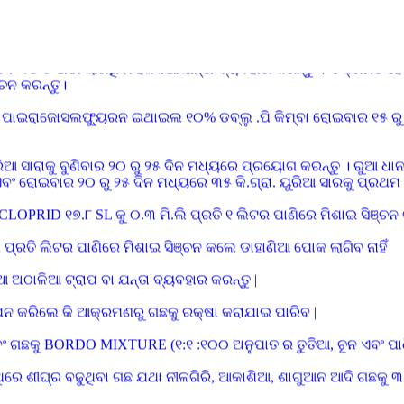
ବତର ପ୍ରତି ଧ୍ୟାନ ଦିଅନ୍ତୁ ଏବଂ ଛିଡା ହେଇଥିବା ଫସଲ ଯଥା ମୁଗ, ବିରି, ଚିନ
୮-୧୦ ଟି ଅଠା ଲାଗିଥିବା ହଳଦିଆ ଯନ୍ତା ବ୍ୟବହାର କରନ୍ତୁ । ସଂକ୍ରମିତ 
୍ଚନ କରନ୍ତୁ।
 ପାଇରାଜୋସଲଫ୍ୟୁରନ ଇଥାଇଲ ୧୦% ଡବ୍ଲୁ .ପି କିମ୍ବା ରୋଇବାର ୧୫ ରୁ
 ୟୁରିଆ ସାରାକୁ ବୁଣିବାର ୨୦ ରୁ ୨୫ ଦିନ ମଧ୍ୟରେ ପ୍ରୟୋଗ କରନ୍ତୁ । ରୁ
ତୁ ଏବଂ ରୋଇବାର ୨୦ ରୁ ୨୫ ଦିନ ମଧ୍ୟରେ ୩୫ କି.ଗ୍ରା. ୟୁରିଆ ସାରକୁ ପ୍ରଥମ
D ୧୭.୮ SL କୁ ୦.୩ ମି.ଲି ପ୍ରତି ୧ ଲିଟର ପାଣିରେ ମିଶାଇ ସିଞ୍ଚନ 
ତି ଲିଟର ପାଣିରେ ମିଶାଇ ସିଞ୍ଚନ କଲେ ଡାହାଣିଆ ପୋକ ଲାଗିବ ନାହିଁ
ଅଠାଳିଆ ଟ୍ରାପ ବା ଯନ୍ତା ବ୍ୟବହାର କରନ୍ତୁ |
ପନ କରିଲେ କି ଆକ୍ରମଣରୁ ଗଛକୁ ରକ୍ଷା କରାଯାଇ ପାରିବ |
ଏବଂ ଗଛକୁ BORDO MIXTURE (୧:୧ :୧୦୦ ଅନୁପାତ ର ତୁତିଆ, ଚୂନ ଏବଂ ପାଣି 
ଥିରେ ଶୀଘ୍ର ବଢୁଥିବା ଗଛ ଯଥା ନୀଳଗିରି, ଆକାଶିଆ, ଶାଗୁଆନ ଆଦି ଗଛକୁ ୩ ମି