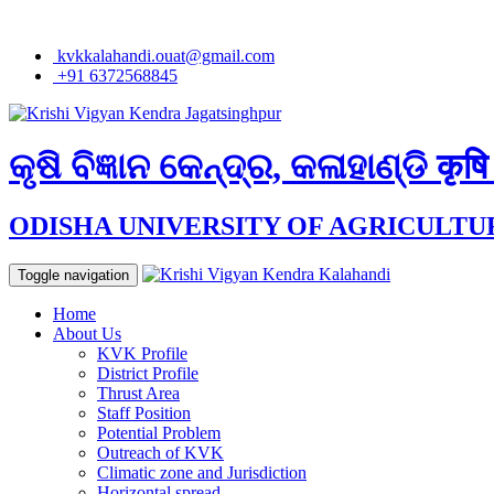
kvkkalahandi.ouat@gmail.com
+91 6372568845
କୃଷି ବିଜ୍ଞାନ କେନ୍ଦ୍ର, କଳାହାଣ୍ଡି
कृषि
ODISHA UNIVERSITY OF AGRICULT
Toggle navigation
Home
About Us
KVK Profile
District Profile
Thrust Area
Staff Position
Potential Problem
Outreach of KVK
Climatic zone and Jurisdiction
Horizontal spread