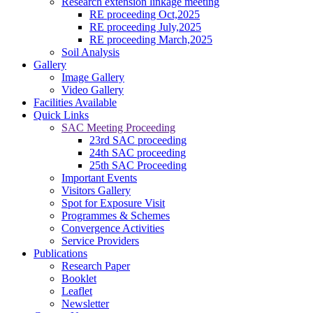
Research extension linkage meeting
RE proceeding Oct,2025
RE proceeding July,2025
RE proceeding March,2025
Soil Analysis
Gallery
Image Gallery
Video Gallery
Facilities Available
Quick Links
କପାର ସଙ୍କର କିସମ ପାଇଁ ଜେଇ.କେ ଦୁର୍ଗା, ଅଟଳ,ଧାନୋ, ଗବର, ଶ୍ରୀ ତୁଳ
SAC Meeting Proceeding
------------------------
23rd SAC proceeding
ଗଜା ପୂର୍ବବର୍ତ୍ତୀ ଘାସମରା ଔଷଧ ପ୍ରୟୋଗ କରିନଥିଲେ ଧାନ ବୁଣିବାର 15 ରୁ 
24th SAC proceeding
------------------------
25th SAC Proceeding
ସାଧାରଣ କପା ଚାଷପାଇଁ ୧ କି.ଗ୍ରା. ପ୍ରତି ଏକର ଏବଂ ସଘନ କପା ଚାଷପାଇଁ
Important Events
------------------------
Visitors Gallery
ବୁଣିବା ପୂର୍ବରୁ ୧ କିଗ୍ରା ମଞ୍ଜିକୁ ୭ ଗ୍ରାମ ଇମିଡାକ୍ଲୋପ୍ରିଡ୍ ୭୦ ଡବ
Spot for Exposure Visit
------------------------
Programmes & Schemes
ଚିନାବାଦାମର ପତ୍ର ସୁଡଙ୍ଗ ପୋକ : ବର୍ତମାନ ପାଗରେ ଉଚ୍ଚ ତାପମାତ୍ରା ପ
Convergence Activities
୫୦% ଇସି କୁ ପ୍ରତି ଏକ ଲିଟର ପାଣିରେ ମିଶାଇ ସିଞ୍ଚନ କେନ୍ତୁ ।
Service Providers
------------------------
Publications
ଚଣା ଓ ବୁଟର ୭୦ ରୁ ୮୦ ଭାଗ ଛୁଇଁ ପାକଳ ହୋଇଗଲେ ଅମଳ କରି ଦିଅନ୍ତୁ 
Research Paper
------------------------
Booklet
ଗୃହପାଳିତ ପଶୁ ଯଥା ଗାଈ,ମଇଁଷି,ଛେଳି,ମେଣ୍ଢା ମାନଙ୍କୁ ଫାଟୁଆ,ସାହ
Leaflet
------------------------
Newsletter