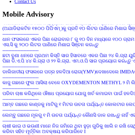
ଦୀର୍ଘଦିନ ଧରି ଜିଲ୍ଲାରେ ପାଗ ଶୁଖିଲା ରହିଥିବାରୁ ଚାଷୀଭାଇମାନେ ଜମିରେ 
Contact Us
ଆବଶ୍ୟକ ମତେ ଜଳସେଚନର ବ୍ୟବସ୍ଥା କରନ୍ତୁ
------------------------
Mobile Advisory
ବାଇଗଣରେ ଧଳା ମାଛି ନିୟନ୍ତ୍ରଣ ପାଇଁ ଅଙ୍ଗୀୟ ଅବସ୍ଥାରେ ଏକର ପ୍ରତି 
(ଅଯାଡିରାକଟିନ ୧୫୦୦ ପିପିଏମ୍ )କୁ ପ୍ରତି ୧୦ ଲିଟର ପାଣିରେ ମିଶାଇ ସିଞ
------------------------
ଧାନ ଫସଲରେ ଏକର ପିଛା ରୋଇବାର ୮ ରୁ ୧୦ ଦିନ ମଧ୍ୟରେ ୧୦୦ ଗ୍ରାମ
ଏସ.ସି କୁ ୨୦୦ ଲିଟର ପାଣିରେ ମିଶାଇ ସିଞ୍ଚନ କରନ୍ତୁ
------------------------
ଛଟା ବୁଣା ଧନରେ ପ୍ରଥମ କିସ୍ତି ସାର ହିସାବରେ ଏକର ପିଛା ୨୪ କି.ଗ୍ରା
ପିଛା ଡି.ଏ.ପି ୪୪ କି.ଗ୍ରା ଓ ୨୨ କି.ଗ୍ରା. ଏମ.ଓ.ପି ସାର ପ୍ରୟୋଗ କରନ୍
------------------------
ଡାଲିଜାତୀୟ ଫସଲରେ ପତ୍ର ହଳଦିଆ ରୋଗ(YMV)ଦେଖାଦେଲେ IMIDACLOPRI
------------------------
କାଜୁ ଗଛରେ ଫୁଲ ଆସିଲା ବେଳେ OXYDEMENTON METHYL ୨ ମି ଲି ପ୍ର
------------------------
ପରିବା ଚାଷ କରିଥିଲେ ଔଷଧ ପ୍ରୟୋଗ ଯୋଗୁ ଖର୍ଚ କମାଇବା ପାଇଁ ହଳଦିଆ 
------------------------
ଆମ୍ବ ଗଛରେ କାଣ୍ଡକୁ ମାଟିରୁ ୧ ମିଟର ଉଚତା ପର୍ଯ୍ୟନ୍ତ କୋଲଟାର ଲେ
------------------------
ଲେମ୍ବୁ ଗଛରେ ମୂଳରୁ ୧ ମି ଉଚତା ପର୍ଯ୍ୟନ୍ତ କୌଣସି ଡାଳ ରଖନ୍ତୁ ନାହିଁ 
------------------------
ଚାଷୀ ଭାଇ ଓ ଭଉଣୀ ମାନେ ନିଜ ଜମିରେ ଥିବା ହୁଡ଼ା ଗୁଡିକୁ ଖାଲି ନ ରଖି ସେ
କରିବା ସହିତ ମୂର୍ତ୍ତିକା ଅବକ୍ଷୟ କରିପାରିବେ I
------------------------