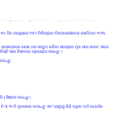
ାବାଦାମ, ବୁଟ, ମଟର, ମକା ଇତ୍ୟାଦିରେ ପାଣିର ଅଭାବକୁ ଏଡ଼ାଇବା ପାଇଁ
ହେବାର ପ୍ରଥମ ଅବସ୍ଥାରେ ୩୦ ମିଲି କିମ୍ବା ଆଧାରିତ କୀଟନାଶକ
 ୨୦ ଦିନ ମାଧ୍ୟରେ ୧୨୦ ମିଲିଗ୍ରାମ ବିଶପାଇରୀବେକ ସୋଡିଅମ ୧୦%
ଆ ଧାନ କ୍ଷେତ୍ରରେ ଶେଷ ଥର କାଦୁଅ କରିବା ସମୟରେ ମୂଳ ସାର ଭାବେ ଏକର
 କିସ୍ତି ସାର ହିସାବରେ ପ୍ରୟୋଗ କରନ୍ତୁ ।
କରନ୍ତୁ
) ସିଞ୍ଚନ କରନ୍ତୁ |
 X ୩ ମି ଦୂରତାରେ ଲଗାନ୍ତୁ ଏବଂ ସେଥିରୁ କିଛି ଅଧିକ ଅର୍ଥ ଉପାର୍ଜନ