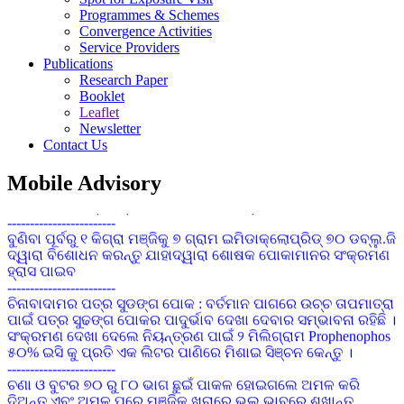
Programmes & Schemes
Convergence Activities
Service Providers
କପାର ସଙ୍କର କିସମ ପାଇଁ ଜେଇ.କେ ଦୁର୍ଗା, ଅଟଳ,ଧାନୋ, ଗବର, ଶ୍ରୀ
Publications
ତୁଳସୀ, ଭାଗ୍ୟ, ଆକ୍କା, ଚନ୍ଦ୍ରମୁଖୀ ଉତ୍ତମ ଅଟେ
Research Paper
------------------------
Booklet
ଗଜା ପୂର୍ବବର୍ତ୍ତୀ ଘାସମରା ଔଷଧ ପ୍ରୟୋଗ କରିନଥିଲେ ଧାନ ବୁଣିବାର 15
Leaflet
ରୁ 20 ଦିନରେ ଏକର ପ୍ରତି 120 ମି.ଲି ବିସ୍ପାଇରିବାକ୍ ସୋଡିୟମ୍
Newsletter
10%ଏସ.ସି 200 ଲି. ପାଣିରେ ସିଞ୍ଚନ୍ତୁ
Contact Us
------------------------
ସାଧାରଣ କପା ଚାଷପାଇଁ ୧ କି.ଗ୍ରା. ପ୍ରତି ଏକର ଏବଂ ସଘନ କପା
Mobile Advisory
ଚାଷପାଇଁ ୫ କି.ଗ୍ରା. ପ୍ରତି ଏକର ବିହନ ଆବଶ୍ୟକ
------------------------
ବୁଣିବା ପୂର୍ବରୁ ୧ କିଗ୍ରା ମଞ୍ଜିକୁ ୭ ଗ୍ରାମ ଇମିଡାକ୍ଲୋପ୍ରିଡ୍ ୭୦ ଡବ୍ଲୁ.ଜି
ଦ୍ୱାରା ବିଶୋଧନ କରନ୍ତୁ ଯାହାଦ୍ୱାରା ଶୋଷକ ପୋକାମାନର ସଂକ୍ରମଣ
ହ୍ରାସ ପାଇବ
------------------------
ଚିନାବାଦାମର ପତ୍ର ସୁଡଙ୍ଗ ପୋକ : ବର୍ତମାନ ପାଗରେ ଉଚ୍ଚ ତାପମାତ୍ରା
ପାଇଁ ପତ୍ର ସୁଢଙ୍ଗ ପୋକର ପାଦୁର୍ଭାବ ଦେଖା ଦେବାର ସମ୍ଭାବନା ରହିଛି ।
ସଂକ୍ରମଣ ଦେଖା ଦେଲେ ନିୟନ୍ତ୍ରଣ ପାଇଁ ୨ ମିଲିଗ୍ରାମ Prophenophos
୫୦% ଇସି କୁ ପ୍ରତି ଏକ ଲିଟର ପାଣିରେ ମିଶାଇ ସିଞ୍ଚନ କେନ୍ତୁ ।
------------------------
ଚଣା ଓ ବୁଟର ୭୦ ରୁ ୮୦ ଭାଗ ଛୁଇଁ ପାକଳ ହୋଇଗଲେ ଅମଳ କରି
ଦିଅନ୍ତୁ ଏବଂ ଅମଳ ପରେ ମଞ୍ଜିକୁ ଖରାରେ ଭଲ ଭାବରେ ଶୁଖାନ୍ତୁ
ଯେପରିକି ମଞ୍ଜିରେ 8 ରୁ 10 ଭାଗ ଜଳୀୟ ଅଂଶ ରହିବ