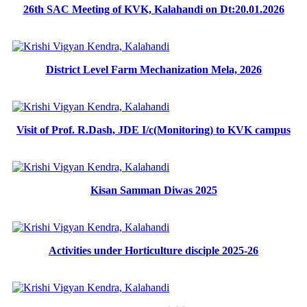
26th SAC Meeting of KVK, Kalahandi on Dt:20.01.2026
District Level Farm Mechanization Mela, 2026
Visit of Prof. R.Dash, JDE I/c(Monitoring) to KVK campus
Kisan Samman Diwas 2025
Activities under Horticulture disciple 2025-26