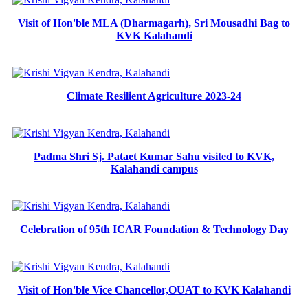
Visit of Hon'ble MLA (Dharmagarh), Sri Mousadhi Bag to
KVK Kalahandi
Climate Resilient Agriculture 2023-24
Padma Shri Sj. Pataet Kumar Sahu visited to KVK,
Kalahandi campus
Celebration of 95th ICAR Foundation & Technology Day
Visit of Hon'ble Vice Chancellor,OUAT to KVK Kalahandi