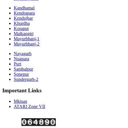
Kandhamal
Kendrapara
Kendujhar
Khurdha
Koraput
Malkangiri
Mayurbhanj-1
Mayurbhanj-2
Nayagarh
Nuapara
Puri
Sambalpur
Sonepur
Sundergarh-2
Important Links
Mkisan
ATARI Zone VII
Copyright ©
2026 Krishi Vigyan Kendra, Kalahandi. All Rights Reserved.
Visitor No.