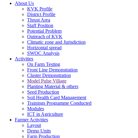
About Us
KVK Profile
District Profile
Thrust Area
Staff Position
Potential Problem
Outreach of KVK
Climatic zone and Jurisdiction
Horizontal spread
SWOC Analysis
Activities
On Farm Testing
Front Line Demonstration
Cluster Demonstration
Model Pulse Village
Planting Material & others
Seed Production
Soil Health Card Management
Trainings Programme Conducted
Modules
ICT in Agriculture
Farmer Activities
Layout
Demo Units
Farm Production