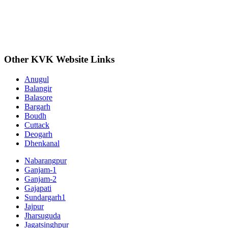
Other KVK Website Links
Anugul
Balangir
Balasore
Bargarh
Boudh
Cuttack
Deogarh
Dhenkanal
Nabarangpur
Ganjam-1
Ganjam-2
Gajapati
Sundargarh1
Jajpur
Jharsuguda
Jagatsinghpur