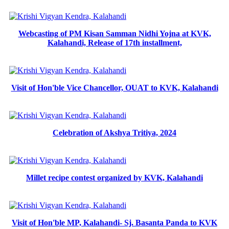
Webcasting of PM Kisan Samman Nidhi Yojna at KVK,
Kalahandi, Release of 17th installment,
Visit of Hon'ble Vice Chancellor, OUAT to KVK, Kalahandi
Celebration of Akshya Tritiya, 2024
Millet recipe contest organized by KVK, Kalahandi
Visit of Hon'ble MP, Kalahandi- Sj. Basanta Panda to KVK