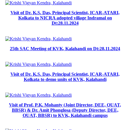
Visit of Dr. K.S. Das, Principal Scientist, ICAR-ATARI,
Kolkata to NICRA adopted village Indramal on
Dt:28.11.2024
25th SAC Meeting of KVK, Kalahandi on Dt:28.11.2024
Visit of Dr. K.S. Das, Principal Scientist, ICAR-ATARI,
Kolkata to demo units of KVK, Kalahandi
Visit of Prof. P.K. Mohanty (Joint Director, DEE, OUAT,
BBSR) & Dr. Amit Phonglosa (Deputy Director, DEE,
OUAT, BBSR) to KVK, Kalahandi campus