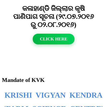
କଳାହାଣ୍ଡି ଜିଲ୍ଲାର କୃଷି
ପାଣିପାଗ ସୂଚନା (୨୯.୦୭.୨୦୧୬
ରୁ ୦୨.୦୮.୨୦୧୬)
CLICK HERE
Mandate of KVK
KRISHI VIGYAN KENDRA