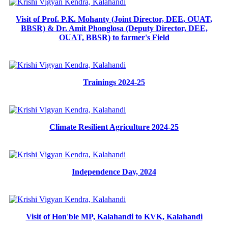
Visit of Prof. P.K. Mohanty (Joint Director, DEE, OUAT,
BBSR) & Dr. Amit Phonglosa (Deputy Director, DEE,
OUAT, BBSR) to farmer's Field
Trainings 2024-25
Climate Resilient Agriculture 2024-25
Independence Day, 2024
Visit of Hon'ble MP, Kalahandi to KVK, Kalahandi