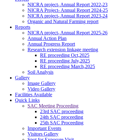
NICRA project- Annual Report 2022-23
NICRA Project- Annual Report 2024-25
NICRA project- Annual Report 2023-24
Organic and Natural Farming report
Reports
NICRA project- Annual Report 2025-26
Annual Action Plan
Annual Progress Report
Research extension linkage meeting
RE proceeding Oct,2025
RE proceeding July,2025
RE proceeding March,2025
Soil Analysis
Gallery
Image Gallery
କପାର ସଙ୍କର କିସମ ପାଇଁ ଜେଇ.କେ ଦୁର୍ଗା, ଅଟଳ,ଧାନୋ, ଗବର, ଶ୍ରୀ
Video Gallery
ତୁଳସୀ, ଭାଗ୍ୟ, ଆକ୍କା, ଚନ୍ଦ୍ରମୁଖୀ ଉତ୍ତମ ଅଟେ
Facilities Available
------------------------
Quick Links
ଗଜା ପୂର୍ବବର୍ତ୍ତୀ ଘାସମରା ଔଷଧ ପ୍ରୟୋଗ କରିନଥିଲେ ଧାନ ବୁଣିବାର 15
SAC Meeting Proceeding
ରୁ 20 ଦିନରେ ଏକର ପ୍ରତି 120 ମି.ଲି ବିସ୍ପାଇରିବାକ୍ ସୋଡିୟମ୍
23rd SAC proceeding
10%ଏସ.ସି 200 ଲି. ପାଣିରେ ସିଞ୍ଚନ୍ତୁ
24th SAC proceeding
------------------------
25th SAC Proceeding
ସାଧାରଣ କପା ଚାଷପାଇଁ ୧ କି.ଗ୍ରା. ପ୍ରତି ଏକର ଏବଂ ସଘନ କପା
Important Events
ଚାଷପାଇଁ ୫ କି.ଗ୍ରା. ପ୍ରତି ଏକର ବିହନ ଆବଶ୍ୟକ
Visitors Gallery
------------------------
Spot for Exposure Visit