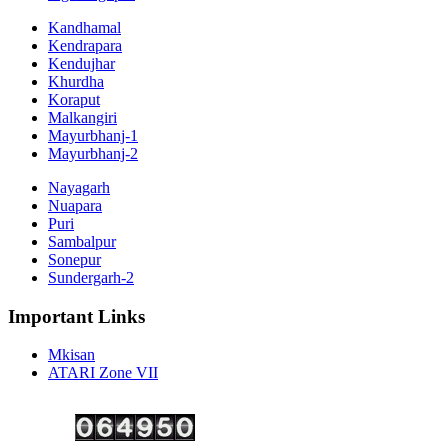
Kandhamal
Kendrapara
Kendujhar
Khurdha
Koraput
Malkangiri
Mayurbhanj-1
Mayurbhanj-2
Nayagarh
Nuapara
Puri
Sambalpur
Sonepur
Sundergarh-2
Important Links
Mkisan
ATARI Zone VII
Copyright ©
2026 Krishi Vigyan Kendra, Kalahandi. All Rights Reserved.
Visitor No.