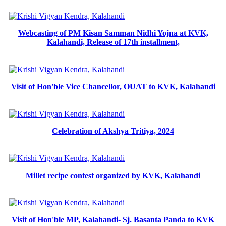
Webcasting of PM Kisan Samman Nidhi Yojna at KVK,
Kalahandi, Release of 17th installment,
Visit of Hon'ble Vice Chancellor, OUAT to KVK, Kalahandi
Celebration of Akshya Tritiya, 2024
Millet recipe contest organized by KVK, Kalahandi
Visit of Hon'ble MP, Kalahandi- Sj. Basanta Panda to KVK