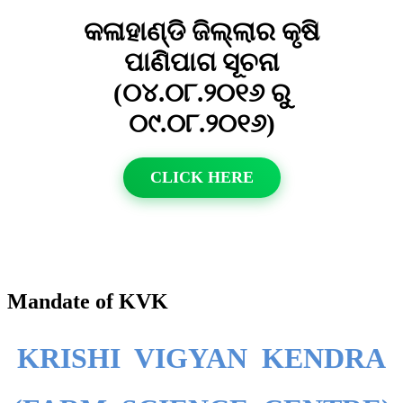
କଳାହାଣ୍ଡି ଜିଲ୍ଲାର କୃଷି
ପାଣିପାଗ ସୂଚନା
(୦୪.୦୮.୨୦୧୬ ରୁ
୦୯.୦୮.୨୦୧୬)
CLICK HERE
Mandate of KVK
KRISHI VIGYAN KENDRA