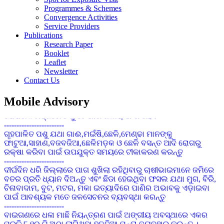
ବୁଣିବା ପୂର୍ବରୁ ୧ କିଗ୍ରା ମଞ୍ଜିକୁ ୭ ଗ୍ରାମ ଇମିଡାକ୍ଲୋପ୍ରିଡ୍ ୭୦ ଡବ୍ଲୁ.ଜି
Programmes & Schemes
ଦ୍ୱାରା ବିଶୋଧନ କରନ୍ତୁ ଯାହାଦ୍ୱାରା ଶୋଷକ ପୋକାମାନର ସଂକ୍ରମଣ
Convergence Activities
ହ୍ରାସ ପାଇବ
Service Providers
------------------------
Publications
ଚିନାବାଦାମର ପତ୍ର ସୁଡଙ୍ଗ ପୋକ : ବର୍ତମାନ ପାଗରେ ଉଚ୍ଚ ତାପମାତ୍ରା
Research Paper
ପାଇଁ ପତ୍ର ସୁଢଙ୍ଗ ପୋକର ପାଦୁର୍ଭାବ ଦେଖା ଦେବାର ସମ୍ଭାବନା ରହିଛି ।
Booklet
ସଂକ୍ରମଣ ଦେଖା ଦେଲେ ନିୟନ୍ତ୍ରଣ ପାଇଁ ୨ ମିଲିଗ୍ରାମ Prophenophos
Leaflet
୫୦% ଇସି କୁ ପ୍ରତି ଏକ ଲିଟର ପାଣିରେ ମିଶାଇ ସିଞ୍ଚନ କେନ୍ତୁ ।
Newsletter
------------------------
Contact Us
ଚଣା ଓ ବୁଟର ୭୦ ରୁ ୮୦ ଭାଗ ଛୁଇଁ ପାକଳ ହୋଇଗଲେ ଅମଳ କରି
ଦିଅନ୍ତୁ ଏବଂ ଅମଳ ପରେ ମଞ୍ଜିକୁ ଖରାରେ ଭଲ ଭାବରେ ଶୁଖାନ୍ତୁ
Mobile Advisory
ଯେପରିକି ମଞ୍ଜିରେ 8 ରୁ 10 ଭାଗ ଜଳୀୟ ଅଂଶ ରହିବ
------------------------
ଗୃହପାଳିତ ପଶୁ ଯଥା ଗାଈ,ମଇଁଷି,ଛେଳି,ମେଣ୍ଢା ମାନଙ୍କୁ
ଫାଟୁଆ,ସାହାଣ,ବଜବଜିଆ,ଛେଳିମଡ଼କ ଓ ଛେଳି ବସନ୍ତ ଆଦି ରୋଗରୁ
ରକ୍ଷା କରିବା ପାଇଁ ଉପଯୁକ୍ତ ସମୟରେ ଟୀକାକରଣ କରନ୍ତୁ
------------------------
ଦୀର୍ଘଦିନ ଧରି ଜିଲ୍ଲାରେ ପାଗ ଶୁଖିଲା ରହିଥିବାରୁ ଚାଷୀଭାଇମାନେ ଜମିରେ
ବତର ପ୍ରତି ଧ୍ୟାନ ଦିଅନ୍ତୁ ଏବଂ ଛିଡା ହେଇଥିବା ଫସଲ ଯଥା ମୁଗ, ବିରି,
ଚିନାବାଦାମ, ବୁଟ, ମଟର, ମକା ଇତ୍ୟାଦିରେ ପାଣିର ଅଭାବକୁ ଏଡ଼ାଇବା
ପାଇଁ ଆବଶ୍ୟକ ମତେ ଜଳସେଚନର ବ୍ୟବସ୍ଥା କରନ୍ତୁ
------------------------
ବାଇଗଣରେ ଧଳା ମାଛି ନିୟନ୍ତ୍ରଣ ପାଇଁ ଅଙ୍ଗୀୟ ଅବସ୍ଥାରେ ଏକର
ପ୍ରତି ୮-୧୦ ଟି ଅଠା ଲାଗିଥିବା ହଳଦିଆ ଯନ୍ତା ବ୍ୟବହାର କରନ୍ତୁ ।
ସଂକ୍ରମିତ ହେବାର ପ୍ରଥମ ଅବସ୍ଥାରେ ୩୦ ମିଲି କିମ୍ବା ଆଧାରିତ