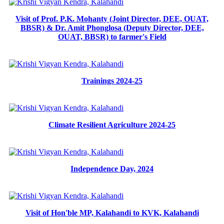
Visit of Prof. P.K. Mohanty (Joint Director, DEE, OUAT,
BBSR) & Dr. Amit Phonglosa (Deputy Director, DEE,
OUAT, BBSR) to farmer's Field
Trainings 2024-25
Climate Resilient Agriculture 2024-25
Independence Day, 2024
Visit of Hon'ble MP, Kalahandi to KVK, Kalahandi