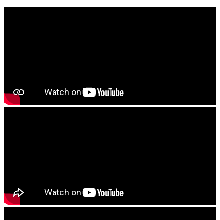
------------------------
ବାଦାମ କିମ୍ବା ରାଶି ଚାଷ କରିବାର ଥିଲେ ଜମିକୁ ଚୂନ କିମ୍ବା କାଗଜ କଲା
ମଇଳା ପକାଇ ଭଲଭାବରେ ଚାଷ କରିଦିୟନ୍ତୁ . ଶେଷ ଓଡ ଚାଷ ବେଳକୁ
୨୫୦ KG ଜିପସୁମ ପ୍ରତି ହେକଟରେ ପକାଇ ଭଲ ଭାବରେ ଚାଷ କରି
ଦିୟନ୍ତୁ
------------------------
ଯେ କୌଣଷି ବିହନ, ଚାରା ବା ଔଷଧ କିଣିବା ପୁର୍ବରୁ କୃଷି ବିଭାଗ ଅଧିକାରି ବା
ନିକଟସ୍ଥ କୃଷି ବିଜ୍ଞାନ କେନ୍ଦ୍ରର ବୈଜ୍ଞାନିକ ମାନଂକ ପରାମର୍ଶ ନିୟନ୍ତୁ
------------------------