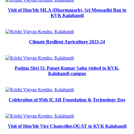
Visit of Hon'ble MLA (Dharmagarh), Sri Mousadhi Bag to
KVK Kalahandi
Climate Resilient Agriculture 2023-24
Padma Shri Sj. Pataet Kumar Sahu visited to KVK,
Kalahandi campus
Celebration of 95th ICAR Foundation & Technology Day
Visit of Hon'ble Vice Chancellor,OUAT to KVK Kalahandi