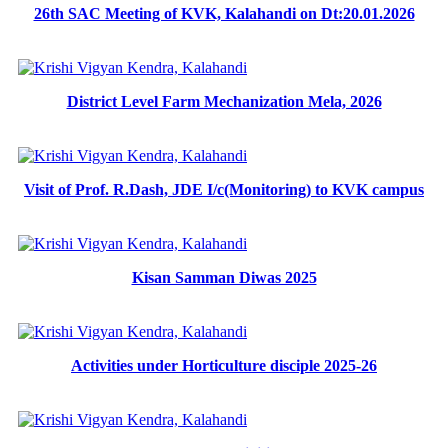
26th SAC Meeting of KVK, Kalahandi on Dt:20.01.2026
District Level Farm Mechanization Mela, 2026
Visit of Prof. R.Dash, JDE I/c(Monitoring) to KVK campus
Kisan Samman Diwas 2025
Activities under Horticulture disciple 2025-26