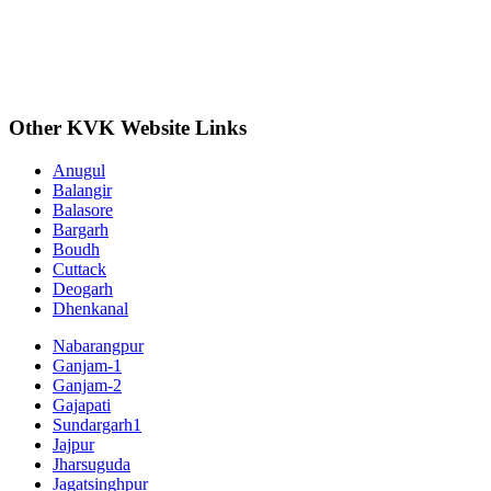
Other KVK Website Links
Anugul
Balangir
Balasore
Bargarh
Boudh
Cuttack
Deogarh
Dhenkanal
Nabarangpur
Ganjam-1
Ganjam-2
Gajapati
Sundargarh1
Jajpur
Jharsuguda
Jagatsinghpur