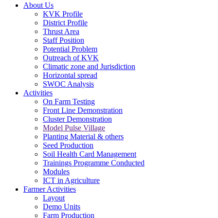
About Us
KVK Profile
District Profile
Thrust Area
Staff Position
Potential Problem
Outreach of KVK
Climatic zone and Jurisdiction
Horizontal spread
SWOC Analysis
Activities
On Farm Testing
Front Line Demonstration
Cluster Demonstration
Model Pulse Village
Planting Material & others
Seed Production
Soil Health Card Management
Trainings Programme Conducted
Modules
ICT in Agriculture
Farmer Activities
Layout
Demo Units
Farm Production