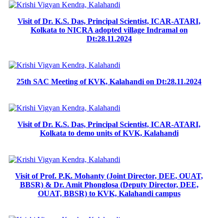
Visit of Dr. K.S. Das, Principal Scientist, ICAR-ATARI,
Kolkata to NICRA adopted village Indramal on
Dt:28.11.2024
25th SAC Meeting of KVK, Kalahandi on Dt:28.11.2024
Visit of Dr. K.S. Das, Principal Scientist, ICAR-ATARI,
Kolkata to demo units of KVK, Kalahandi
Visit of Prof. P.K. Mohanty (Joint Director, DEE, OUAT,
BBSR) & Dr. Amit Phonglosa (Deputy Director, DEE,
OUAT, BBSR) to KVK, Kalahandi campus