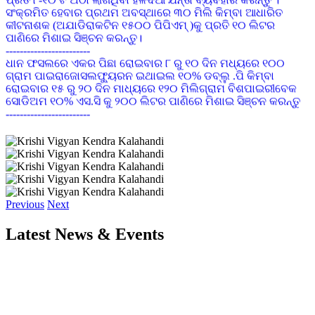
କୀଟନାଶକ (ଅଯାଡିରାକଟିନ ୧୫୦୦ ପିପିଏମ୍ )କୁ ପ୍ରତି ୧୦ ଲିଟର
ପାଣିରେ ମିଶାଇ ସିଞ୍ଚନ କରନ୍ତୁ।
------------------------
ଧାନ ଫସଲରେ ଏକର ପିଛା ରୋଇବାର ୮ ରୁ ୧୦ ଦିନ ମଧ୍ୟରେ ୧୦୦
ଗ୍ରାମ ପାଇରାଜୋସଲଫ୍ୟୁରନ ଇଥାଇଲ ୧୦% ଡବ୍ଲୁ .ପି କିମ୍ବା
ରୋଇବାର ୧୫ ରୁ ୨୦ ଦିନ ମାଧ୍ୟରେ ୧୨୦ ମିଲିଗ୍ରାମ ବିଶପାଇରୀବେକ
ସୋଡିଅମ ୧୦% ଏସ.ସି କୁ ୨୦୦ ଲିଟର ପାଣିରେ ମିଶାଇ ସିଞ୍ଚନ କରନ୍ତୁ
------------------------
ଛଟା ବୁଣା ଧନରେ ପ୍ରଥମ କିସ୍ତି ସାର ହିସାବରେ ଏକର ପିଛା ୨୪ କି.ଗ୍ରା
ୟୁରିଆ ସାରାକୁ ବୁଣିବାର ୨୦ ରୁ ୨୫ ଦିନ ମଧ୍ୟରେ ପ୍ରୟୋଗ କରନ୍ତୁ ।
ରୁଆ ଧାନ କ୍ଷେତ୍ରରେ ଶେଷ ଥର କାଦୁଅ କରିବା ସମୟରେ ମୂଳ ସାର
ଭାବେ ଏକର ପିଛା ଡି.ଏ.ପି ୪୪ କି.ଗ୍ରା ଓ ୨୨ କି.ଗ୍ରା. ଏମ.ଓ.ପି ସାର
ପ୍ରୟୋଗ କରନ୍ତୁ ଏବଂ ରୋଇବାର ୨୦ ରୁ ୨୫ ଦିନ ମଧ୍ୟରେ ୩୫ କି.ଗ୍ରା.
ୟୁରିଆ ସାରକୁ ପ୍ରଥମ କିସ୍ତି ସାର ହିସାବରେ ପ୍ରୟୋଗ କରନ୍ତୁ ।
------------------------
ଡାଲିଜାତୀୟ ଫସଲରେ ପତ୍ର ହଳଦିଆ ରୋଗ(YMV)ଦେଖାଦେଲେ
Previous
Next
IMIDACLOPRID ୧୭.୮ SL କୁ ୦.୩ ମି.ଲି ପ୍ରତି ୧ ଲିଟର ପାଣିରେ
ମିଶାଇ ସିଞ୍ଚନ କରନ୍ତୁ
Latest News & Events
------------------------
କାଜୁ ଗଛରେ ଫୁଲ ଆସିଲା ବେଳେ OXYDEMENTON METHYL ୨ ମି
ଲି ପ୍ରତି ଲିଟର ପାଣିରେ ମିଶାଇ ସିଞ୍ଚନ କଲେ ଡାହାଣିଆ ପୋକ ଲାଗିବ
ନାହିଁ
------------------------
ପରିବା ଚାଷ କରିଥିଲେ ଔଷଧ ପ୍ରୟୋଗ ଯୋଗୁ ଖର୍ଚ କମାଇବା ପାଇଁ
ହଳଦିଆ ଅଠାଳିଆ ଟ୍ରାପ ବା ଯନ୍ତା ବ୍ୟବହାର କରନ୍ତୁ |