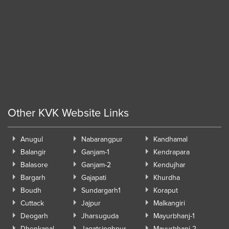
Other KVK Website Links
Anugul
Nabarangpur
Kandhamal
Balangir
Ganjam-1
Kendrapara
Balasore
Ganjam-2
Kendujhar
Bargarh
Gajapati
Khurdha
Boudh
Sundargarh1
Koraput
Cuttack
Jajpur
Malkangiri
Deogarh
Jharsuguda
Mayurbhanj-1
Dhenkanal
Jagatsinghpur
Mayurbhanj-2