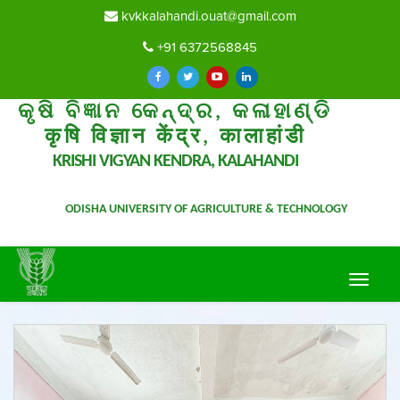
kvkkalahandi.ouat@gmail.com
+91 6372568845
କୃଷି ବିଜ୍ଞାନ କେନ୍ଦ୍ର, କଳାହାଣ୍ଡି
कृषि विज्ञान केंद्र, कालाहांडी
KRISHI VIGYAN KENDRA, KALAHANDI
ODISHA UNIVERSITY OF AGRICULTURE & TECHNOLOGY
Toggle
navigat
Previous
Nex