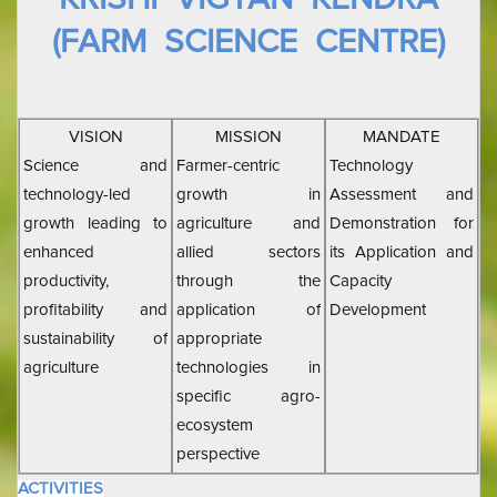
(FARM SCIENCE CENTRE)
VISION
MISSION
MANDATE
Science and
Farmer-centric
Technology
technology-led
growth in
Assessment and
growth leading to
agriculture and
Demonstration for
enhanced
allied sectors
its Application and
productivity,
through the
Capacity
profitability and
application of
Development
sustainability of
appropriate
agriculture
technologies in
specific agro-
ecosystem
perspective
ACTIVITIES