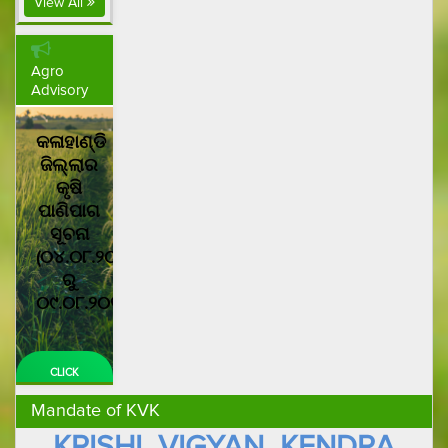
View All
Agro
Advisory
କଳାହାଣ୍ଡି
ଜିଲ୍ଲାର
କୃଷି
ପାଣିପାଗ
ସୂଚନା
(୦୪.୦୮.୨୦୧୬
ରୁ
୦୯.୦୮.୨୦୧୬)
CLICK
HERE
Mandate of KVK
KRISHI VIGYAN KENDRA