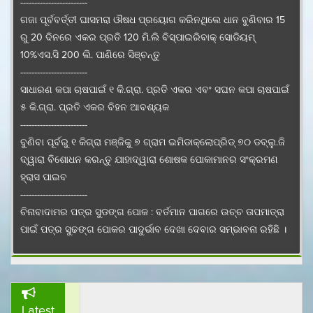
ଗଜା ପୂର୍ବବର୍ତ୍ତୀ ଘାସମରା ଔଷଧ ପ୍ରୟୋଗ କରିନଥିଲେ ଧାନ ବୁଣିବାର 15
ରୁ 20 ଦିନରେ ଏକର ପ୍ରତି 120 ମି.ଲି ବିସ୍ପାଇରିବାକ୍ ସୋଡିୟମ୍
10%ଏସ.ସି 200 ଲି. ପାଣିରେ ସିଞ୍ଚନ୍ତୁ
------------------------
ସାଧାରଣ କପା ଚାଷପାଇଁ ୧ କି.ଗ୍ରା. ପ୍ରତି ଏକର ଏବଂ ସଘନ କପା ଚାଷପାଇଁ
୫ କି.ଗ୍ରା. ପ୍ରତି ଏକର ବିହନ ଆବଶ୍ୟକ
------------------------
ବୁଣିବା ପୂର୍ବରୁ ୧ କିଗ୍ରା ମଞ୍ଜିକୁ ୭ ଗ୍ରାମ ଇମିଡାକ୍ଲୋପ୍ରିଡ୍ ୭୦ ଡବ୍ଲୁ.ଜି
ଦ୍ୱାରା ବିଶୋଧନ କରନ୍ତୁ ଯାହାଦ୍ୱାରା ଶୋଷକ ପୋକାମାନର ସଂକ୍ରମଣ
ହ୍ରାସ ପାଇବ
------------------------
ଚିନାବାଦାମର ପତ୍ର ସୁଡଙ୍ଗ ପୋକ : ବର୍ତମାନ ପାଗରେ ଉଚ୍ଚ ତାପମାତ୍ରା
ପାଇଁ ପତ୍ର ସୁଢଙ୍ଗ ପୋକର ପାଦୁର୍ଭାବ ଦେଖା ଦେବାର ସମ୍ଭାବନା ରହିଛି ।
ସଂକ୍ରମଣ ଦେଖା ଦେଲେ ନିୟନ୍ତ୍ରଣ ପାଇଁ ୨ ମିଲିଗ୍ରାମ Prophenophos
୫୦% ଇସି କୁ ପ୍ରତି ଏକ ଲିଟର ପାଣିରେ ମିଶାଇ ସିଞ୍ଚନ କେନ୍ତୁ ।
01.08.2026
------------------------
ଲଘୁଚାପ
ଚଣା ଓ ବୁଟର ୭୦ ରୁ ୮୦ ଭାଗ ଛୁଇଁ ପାକଳ ହୋଇଗଲେ ଅମଳ କରି ଦିଅନ୍ତୁ
ଜନିତ
ଏବଂ ଅମଳ ପରେ ମଞ୍ଜିକୁ ଖରାରେ ଭଲ ଭାବରେ ଶୁଖାନ୍ତୁ ଯେପରିକି
ମାତ୍ରାଧିକ
Latest