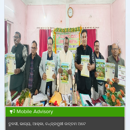
କପାର ସଙ୍କର କିସମ ପାଇଁ ଜେଇ.କେ ଦୁର୍ଗା, ଅଟଳ,ଧାନୋ, ଗବର, ଶ୍ରୀ
Mobile Advisory
ତୁଳସୀ, ଭାଗ୍ୟ, ଆକ୍କା, ଚନ୍ଦ୍ରମୁଖୀ ଉତ୍ତମ ଅଟେ
------------------------