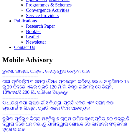
Programmes & Schemes
Convergence Activities
Service Providers
Publications
Research Paper
Booklet
Leaflet
Newsletter
Contact Us
Mobile Advisory
କପାର ସଙ୍କର କିସମ ପାଇଁ ଜେଇ.କେ ଦୁର୍ଗା, ଅଟଳ,ଧାନୋ, ଗବର, ଶ୍ରୀ
ତୁଳସୀ, ଭାଗ୍ୟ, ଆକ୍କା, ଚନ୍ଦ୍ରମୁଖୀ ଉତ୍ତମ ଅଟେ
------------------------
ଗଜା ପୂର୍ବବର୍ତ୍ତୀ ଘାସମରା ଔଷଧ ପ୍ରୟୋଗ କରିନଥିଲେ ଧାନ ବୁଣିବାର 15
ରୁ 20 ଦିନରେ ଏକର ପ୍ରତି 120 ମି.ଲି ବିସ୍ପାଇରିବାକ୍ ସୋଡିୟମ୍
10%ଏସ.ସି 200 ଲି. ପାଣିରେ ସିଞ୍ଚନ୍ତୁ
------------------------
ସାଧାରଣ କପା ଚାଷପାଇଁ ୧ କି.ଗ୍ରା. ପ୍ରତି ଏକର ଏବଂ ସଘନ କପା
ଚାଷପାଇଁ ୫ କି.ଗ୍ରା. ପ୍ରତି ଏକର ବିହନ ଆବଶ୍ୟକ
------------------------
ବୁଣିବା ପୂର୍ବରୁ ୧ କିଗ୍ରା ମଞ୍ଜିକୁ ୭ ଗ୍ରାମ ଇମିଡାକ୍ଲୋପ୍ରିଡ୍ ୭୦ ଡବ୍ଲୁ.ଜି
ଦ୍ୱାରା ବିଶୋଧନ କରନ୍ତୁ ଯାହାଦ୍ୱାରା ଶୋଷକ ପୋକାମାନର ସଂକ୍ରମଣ
ହ୍ରାସ ପାଇବ
------------------------