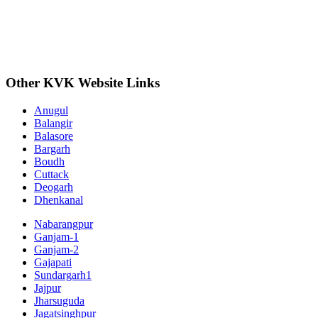
Other KVK Website Links
Anugul
Balangir
Balasore
Bargarh
Boudh
Cuttack
Deogarh
Dhenkanal
Nabarangpur
Ganjam-1
Ganjam-2
Gajapati
Sundargarh1
Jajpur
Jharsuguda
Jagatsinghpur