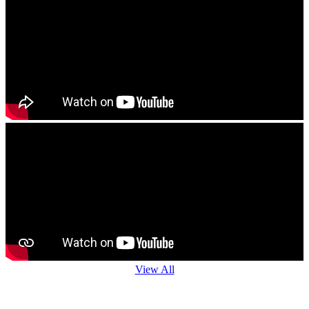
------------------------
ଯେ କୌଣଷି ବିହନ, ଚାରା ବା ଔଷଧ କିଣିବା ପୁର୍ବରୁ କୃଷି ବିଭାଗ ଅଧିକାରି ବା
ନିକଟସ୍ଥ କୃଷି ବିଜ୍ଞାନ କେନ୍ଦ୍ରର ବୈଜ୍ଞାନିକ ମାନଂକ ପରାମର୍ଶ ନିୟନ୍ତୁ
------------------------
View All
Agro Advisory