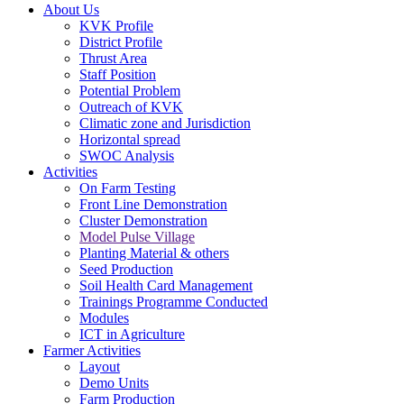
About Us
KVK Profile
District Profile
Thrust Area
Staff Position
Potential Problem
Outreach of KVK
Climatic zone and Jurisdiction
Horizontal spread
SWOC Analysis
Activities
On Farm Testing
Front Line Demonstration
Cluster Demonstration
Model Pulse Village
Planting Material & others
Seed Production
Soil Health Card Management
Trainings Programme Conducted
Modules
ICT in Agriculture
Farmer Activities
Layout
Demo Units
Farm Production