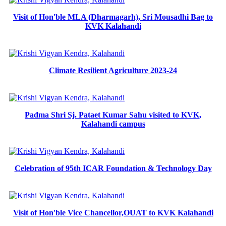
Visit of Hon'ble MLA (Dharmagarh), Sri Mousadhi Bag to
KVK Kalahandi
Climate Resilient Agriculture 2023-24
Padma Shri Sj. Pataet Kumar Sahu visited to KVK,
Kalahandi campus
Celebration of 95th ICAR Foundation & Technology Day
Visit of Hon'ble Vice Chancellor,OUAT to KVK Kalahandi