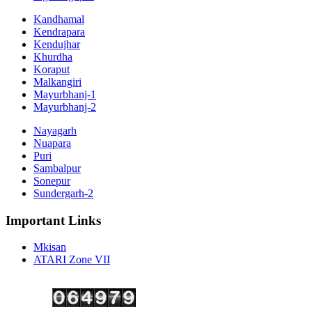
Kandhamal
Kendrapara
Kendujhar
Khurdha
Koraput
Malkangiri
Mayurbhanj-1
Mayurbhanj-2
Nayagarh
Nuapara
Puri
Sambalpur
Sonepur
Sundergarh-2
Important Links
Mkisan
ATARI Zone VII
Copyright ©
2026 Krishi Vigyan Kendra, Kalahandi. All Rights Reserved.
Visitor No.