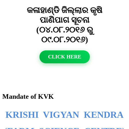
କଳାହାଣ୍ଡି ଜିଲ୍ଲାର କୃଷି
ପାଣିପାଗ ସୂଚନା
(୦୪.୦୮.୨୦୧୬ ରୁ
୦୯.୦୮.୨୦୧୬)
CLICK HERE
Mandate of KVK
KRISHI VIGYAN KENDRA