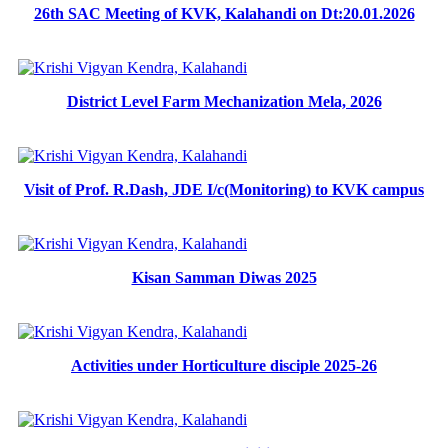
26th SAC Meeting of KVK, Kalahandi on Dt:20.01.2026
District Level Farm Mechanization Mela, 2026
Visit of Prof. R.Dash, JDE I/c(Monitoring) to KVK campus
Kisan Samman Diwas 2025
Activities under Horticulture disciple 2025-26