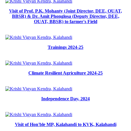
Visit of Prof. P.K. Mohanty (Joint Director, DEE, OUAT,
BBSR) & Dr. Amit Phonglosa (Deputy Director, DEE,
OUAT, BBSR) to farmer's Field
Trainings 2024-25
Climate Resilient Agriculture 2024-25
Independence Day, 2024
Visit of Hon'ble MP, Kalahandi to KVK, Kalahandi