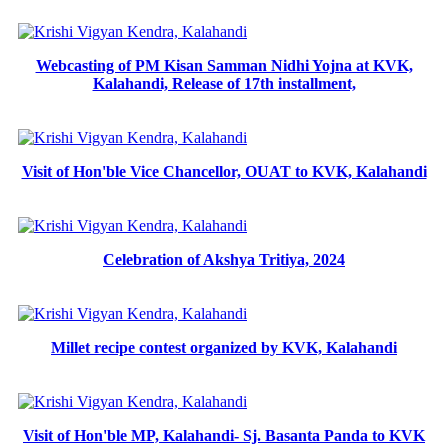
Webcasting of PM Kisan Samman Nidhi Yojna at KVK,
Kalahandi, Release of 17th installment,
Visit of Hon'ble Vice Chancellor, OUAT to KVK, Kalahandi
Celebration of Akshya Tritiya, 2024
Millet recipe contest organized by KVK, Kalahandi
Visit of Hon'ble MP, Kalahandi- Sj. Basanta Panda to KVK