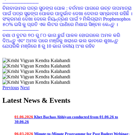
ଚିନାବାଦାମର ପତ୍ର ସୁଡଙ୍ଗ ପୋକ : ବର୍ତମାନ ପାଗରେ ଉଚ୍ଚ ତାପମାତ୍ରା
ପାଇଁ ପତ୍ର ସୁଢଙ୍ଗ ପୋକର ପାଦୁର୍ଭାବ ଦେଖା ଦେବାର ସମ୍ଭାବନା ରହିଛି ।
ସଂକ୍ରମଣ ଦେଖା ଦେଲେ ନିୟନ୍ତ୍ରଣ ପାଇଁ ୨ ମିଲିଗ୍ରାମ Prophenophos
୫୦% ଇସି କୁ ପ୍ରତି ଏକ ଲିଟର ପାଣିରେ ମିଶାଇ ସିଞ୍ଚନ କେନ୍ତୁ ।
------------------------
ଚଣା ଓ ବୁଟର ୭୦ ରୁ ୮୦ ଭାଗ ଛୁଇଁ ପାକଳ ହୋଇଗଲେ ଅମଳ କରି
ଦିଅନ୍ତୁ ଏବଂ ଅମଳ ପରେ ମଞ୍ଜିକୁ ଖରାରେ ଭଲ ଭାବରେ ଶୁଖାନ୍ତୁ
ଯେପରିକି ମଞ୍ଜିରେ 8 ରୁ 10 ଭାଗ ଜଳୀୟ ଅଂଶ ରହିବ
------------------------
ଗୃହପାଳିତ ପଶୁ ଯଥା ଗାଈ,ମଇଁଷି,ଛେଳି,ମେଣ୍ଢା ମାନଙ୍କୁ
ଫାଟୁଆ,ସାହାଣ,ବଜବଜିଆ,ଛେଳିମଡ଼କ ଓ ଛେଳି ବସନ୍ତ ଆଦି ରୋଗରୁ
ରକ୍ଷା କରିବା ପାଇଁ ଉପଯୁକ୍ତ ସମୟରେ ଟୀକାକରଣ କରନ୍ତୁ
------------------------
01.08.2026
ଲଘୁଚାପ ଜନିତ ମାତ୍ରାଧିକ ବୃଷ୍ଟିପାତ ଓ ସାମ୍ପ୍ରତିକ ବନ୍ୟା
ଦୀର୍ଘଦିନ ଧରି ଜିଲ୍ଲାରେ ପାଗ ଶୁଖିଲା ରହିଥିବାରୁ ଚାଷୀଭାଇମାନେ ଜମିରେ
ପରିପ୍ରେକ୍ଷୀରେ ଫସଲ ପରିଚାଳନା ପାଇଁ ପରାମର୍ଶ
ବତର ପ୍ରତି ଧ୍ୟାନ ଦିଅନ୍ତୁ ଏବଂ ଛିଡା ହେଇଥିବା ଫସଲ ଯଥା ମୁଗ, ବିରି,
ଚିନାବାଦାମ, ବୁଟ, ମଟର, ମକା ଇତ୍ୟାଦିରେ ପାଣିର ଅଭାବକୁ ଏଡ଼ାଇବା
Previous
Next
ପାଇଁ ଆବଶ୍ୟକ ମତେ ଜଳସେଚନର ବ୍ୟବସ୍ଥା କରନ୍ତୁ
04.07.2026
e-Newsletter @June-2026
------------------------
ବାଇଗଣରେ ଧଳା ମାଛି ନିୟନ୍ତ୍ରଣ ପାଇଁ ଅଙ୍ଗୀୟ ଅବସ୍ଥାରେ ଏକର
Latest News & Events
ପ୍ରତି ୮-୧୦ ଟି ଅଠା ଲାଗିଥିବା ହଳଦିଆ ଯନ୍ତା ବ୍ୟବହାର କରନ୍ତୁ ।
ସଂକ୍ରମିତ ହେବାର ପ୍ରଥମ ଅବସ୍ଥାରେ ୩୦ ମିଲି କିମ୍ବା ଆଧାରିତ
01.06.2026
Khet Bachao Abhiyan conducted from 01.06.26 to
କୀଟନାଶକ (ଅଯାଡିରାକଟିନ ୧୫୦୦ ପିପିଏମ୍ )କୁ ପ୍ରତି ୧୦ ଲିଟର
30.06.26
ପାଣିରେ ମିଶାଇ ସିଞ୍ଚନ କରନ୍ତୁ।
------------------------
06.03.2026
Minute-to-Minute Programme for Post Budget Webinar-
ଧାନ ଫସଲରେ ଏକର ପିଛା ରୋଇବାର ୮ ରୁ ୧୦ ଦିନ ମଧ୍ୟରେ ୧୦୦
2026 address by Hon'ble PM on dt.06.03.2026