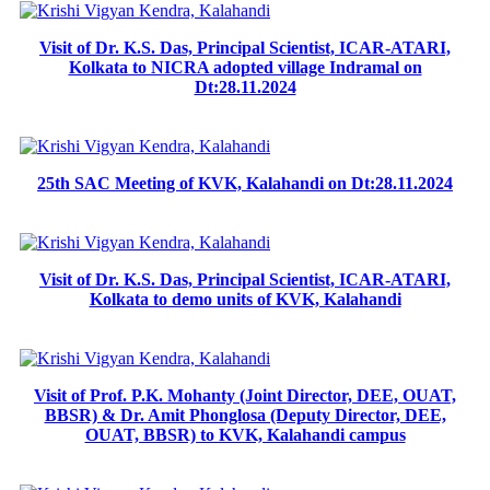
Visit of Dr. K.S. Das, Principal Scientist, ICAR-ATARI,
Kolkata to NICRA adopted village Indramal on
Dt:28.11.2024
25th SAC Meeting of KVK, Kalahandi on Dt:28.11.2024
Visit of Dr. K.S. Das, Principal Scientist, ICAR-ATARI,
Kolkata to demo units of KVK, Kalahandi
Visit of Prof. P.K. Mohanty (Joint Director, DEE, OUAT,
BBSR) & Dr. Amit Phonglosa (Deputy Director, DEE,
OUAT, BBSR) to KVK, Kalahandi campus