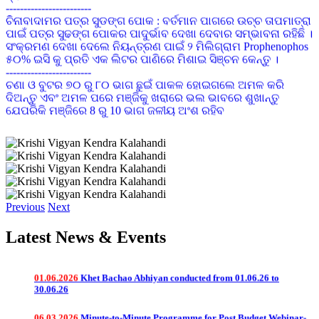
ଚିନାବାଦାମର ପତ୍ର ସୁଡଙ୍ଗ ପୋକ : ବର୍ତମାନ ପାଗରେ ଉଚ୍ଚ ତାପମାତ୍ରା
ପାଇଁ ପତ୍ର ସୁଢଙ୍ଗ ପୋକର ପାଦୁର୍ଭାବ ଦେଖା ଦେବାର ସମ୍ଭାବନା ରହିଛି ।
ସଂକ୍ରମଣ ଦେଖା ଦେଲେ ନିୟନ୍ତ୍ରଣ ପାଇଁ ୨ ମିଲିଗ୍ରାମ Prophenophos
୫୦% ଇସି କୁ ପ୍ରତି ଏକ ଲିଟର ପାଣିରେ ମିଶାଇ ସିଞ୍ଚନ କେନ୍ତୁ ।
------------------------
ଚଣା ଓ ବୁଟର ୭୦ ରୁ ୮୦ ଭାଗ ଛୁଇଁ ପାକଳ ହୋଇଗଲେ ଅମଳ କରି
ଦିଅନ୍ତୁ ଏବଂ ଅମଳ ପରେ ମଞ୍ଜିକୁ ଖରାରେ ଭଲ ଭାବରେ ଶୁଖାନ୍ତୁ
ଯେପରିକି ମଞ୍ଜିରେ 8 ରୁ 10 ଭାଗ ଜଳୀୟ ଅଂଶ ରହିବ
------------------------
ଗୃହପାଳିତ ପଶୁ ଯଥା ଗାଈ,ମଇଁଷି,ଛେଳି,ମେଣ୍ଢା ମାନଙ୍କୁ
ଫାଟୁଆ,ସାହାଣ,ବଜବଜିଆ,ଛେଳିମଡ଼କ ଓ ଛେଳି ବସନ୍ତ ଆଦି ରୋଗରୁ
ରକ୍ଷା କରିବା ପାଇଁ ଉପଯୁକ୍ତ ସମୟରେ ଟୀକାକରଣ କରନ୍ତୁ
------------------------
01.08.2026
ଲଘୁଚାପ ଜନିତ ମାତ୍ରାଧିକ ବୃଷ୍ଟିପାତ ଓ ସାମ୍ପ୍ରତିକ ବନ୍ୟା
ଦୀର୍ଘଦିନ ଧରି ଜିଲ୍ଲାରେ ପାଗ ଶୁଖିଲା ରହିଥିବାରୁ ଚାଷୀଭାଇମାନେ ଜମିରେ
ପରିପ୍ରେକ୍ଷୀରେ ଫସଲ ପରିଚାଳନା ପାଇଁ ପରାମର୍ଶ
ବତର ପ୍ରତି ଧ୍ୟାନ ଦିଅନ୍ତୁ ଏବଂ ଛିଡା ହେଇଥିବା ଫସଲ ଯଥା ମୁଗ, ବିରି,
ଚିନାବାଦାମ, ବୁଟ, ମଟର, ମକା ଇତ୍ୟାଦିରେ ପାଣିର ଅଭାବକୁ ଏଡ଼ାଇବା
Previous
Next
ପାଇଁ ଆବଶ୍ୟକ ମତେ ଜଳସେଚନର ବ୍ୟବସ୍ଥା କରନ୍ତୁ
04.07.2026
e-Newsletter @June-2026
------------------------
Latest News & Events
ବାଇଗଣରେ ଧଳା ମାଛି ନିୟନ୍ତ୍ରଣ ପାଇଁ ଅଙ୍ଗୀୟ ଅବସ୍ଥାରେ ଏକର
ପ୍ରତି ୮-୧୦ ଟି ଅଠା ଲାଗିଥିବା ହଳଦିଆ ଯନ୍ତା ବ୍ୟବହାର କରନ୍ତୁ ।
ସଂକ୍ରମିତ ହେବାର ପ୍ରଥମ ଅବସ୍ଥାରେ ୩୦ ମିଲି କିମ୍ବା ଆଧାରିତ
01.06.2026
Khet Bachao Abhiyan conducted from 01.06.26 to
କୀଟନାଶକ (ଅଯାଡିରାକଟିନ ୧୫୦୦ ପିପିଏମ୍ )କୁ ପ୍ରତି ୧୦ ଲିଟର
30.06.26
ପାଣିରେ ମିଶାଇ ସିଞ୍ଚନ କରନ୍ତୁ।
------------------------
06.03.2026
Minute-to-Minute Programme for Post Budget Webinar-
ଧାନ ଫସଲରେ ଏକର ପିଛା ରୋଇବାର ୮ ରୁ ୧୦ ଦିନ ମଧ୍ୟରେ ୧୦୦
2026 address by Hon'ble PM on dt.06.03.2026