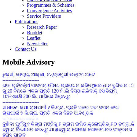
Programmes & Schemes
Convergence Activities
Service Providers
Publications
Research Paper
Booklet
Leaflet
Newsletter
Contact Us
Mobile Advisory
କପାର ସଙ୍କର କିସମ ପାଇଁ ଜେଇ.କେ ଦୁର୍ଗା, ଅଟଳ,ଧାନୋ, ଗବର, ଶ୍ରୀ
ତୁଳସୀ, ଭାଗ୍ୟ, ଆକ୍କା, ଚନ୍ଦ୍ରମୁଖୀ ଉତ୍ତମ ଅଟେ
------------------------
ଗଜା ପୂର୍ବବର୍ତ୍ତୀ ଘାସମରା ଔଷଧ ପ୍ରୟୋଗ କରିନଥିଲେ ଧାନ ବୁଣିବାର 15
ରୁ 20 ଦିନରେ ଏକର ପ୍ରତି 120 ମି.ଲି ବିସ୍ପାଇରିବାକ୍ ସୋଡିୟମ୍
10%ଏସ.ସି 200 ଲି. ପାଣିରେ ସିଞ୍ଚନ୍ତୁ
------------------------
ସାଧାରଣ କପା ଚାଷପାଇଁ ୧ କି.ଗ୍ରା. ପ୍ରତି ଏକର ଏବଂ ସଘନ କପା
ଚାଷପାଇଁ ୫ କି.ଗ୍ରା. ପ୍ରତି ଏକର ବିହନ ଆବଶ୍ୟକ
------------------------
ବୁଣିବା ପୂର୍ବରୁ ୧ କିଗ୍ରା ମଞ୍ଜିକୁ ୭ ଗ୍ରାମ ଇମିଡାକ୍ଲୋପ୍ରିଡ୍ ୭୦ ଡବ୍ଲୁ.ଜି
ଦ୍ୱାରା ବିଶୋଧନ କରନ୍ତୁ ଯାହାଦ୍ୱାରା ଶୋଷକ ପୋକାମାନର ସଂକ୍ରମଣ
ହ୍ରାସ ପାଇବ
------------------------