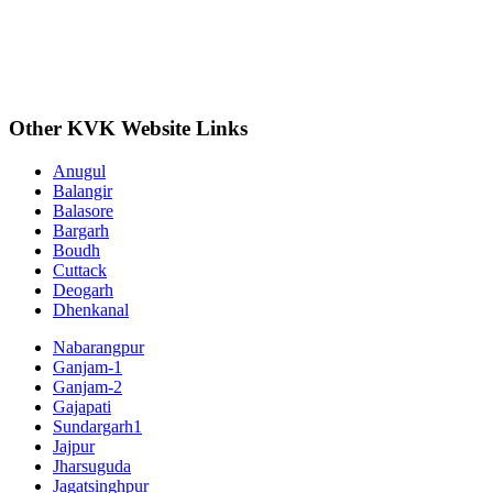
Other KVK Website Links
Anugul
Balangir
Balasore
Bargarh
Boudh
Cuttack
Deogarh
Dhenkanal
Nabarangpur
Ganjam-1
Ganjam-2
Gajapati
Sundargarh1
Jajpur
Jharsuguda
Jagatsinghpur