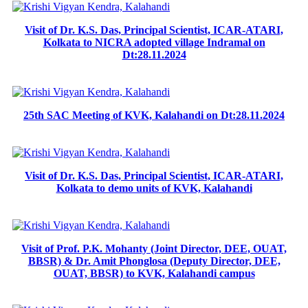
Visit of Dr. K.S. Das, Principal Scientist, ICAR-ATARI,
Kolkata to NICRA adopted village Indramal on
Dt:28.11.2024
25th SAC Meeting of KVK, Kalahandi on Dt:28.11.2024
Visit of Dr. K.S. Das, Principal Scientist, ICAR-ATARI,
Kolkata to demo units of KVK, Kalahandi
Visit of Prof. P.K. Mohanty (Joint Director, DEE, OUAT,
BBSR) & Dr. Amit Phonglosa (Deputy Director, DEE,
OUAT, BBSR) to KVK, Kalahandi campus