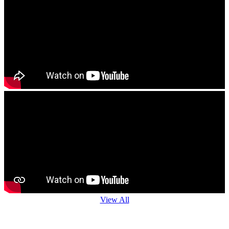
------------------------
ଯେ କୌଣଷି ବିହନ, ଚାରା ବା ଔଷଧ କିଣିବା ପୁର୍ବରୁ କୃଷି ବିଭାଗ ଅଧିକାରି ବା
ନିକଟସ୍ଥ କୃଷି ବିଜ୍ଞାନ କେନ୍ଦ୍ରର ବୈଜ୍ଞାନିକ ମାନଂକ ପରାମର୍ଶ ନିୟନ୍ତୁ
------------------------
View All
Agro Advisory