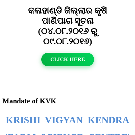
କଳାହାଣ୍ଡି ଜିଲ୍ଲାର କୃଷି
ପାଣିପାଗ ସୂଚନା
(୦୪.୦୮.୨୦୧୬ ରୁ
୦୯.୦୮.୨୦୧୬)
CLICK HERE
Mandate of KVK
KRISHI VIGYAN KENDRA