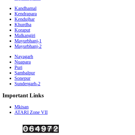
Kandhamal
Kendrapara
Kendujhar
Khurdha
Koraput
Malkangiri
Mayurbhanj-1
Mayurbhanj-2
Nayagarh
Nuapara
Puri
Sambalpur
Sonepur
Sundergarh-2
Important Links
Mkisan
ATARI Zone VII
Copyright ©
2026 Krishi Vigyan Kendra, Kalahandi. All Rights Reserved.
Visitor No.