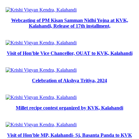
Webcasting of PM Kisan Samman Nidhi Yojna at KVK,
Kalahandi, Release of 17th installment,
Visit of Hon'ble Vice Chancellor, OUAT to KVK, Kalahandi
Celebration of Akshya Tritiya, 2024
Millet recipe contest organized by KVK, Kalahandi
Visit of Hon'ble MP, Kalahandi- Sj. Basanta Panda to KVK