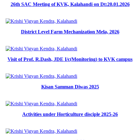
26th SAC Meeting of KVK, Kalahandi on Dt:20.01.2026
District Level Farm Mechanization Mela, 2026
Visit of Prof. R.Dash, JDE I/c(Monitoring) to KVK campus
Kisan Samman Diwas 2025
Activities under Horticulture disciple 2025-26