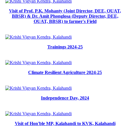
Visit of Prof. P.K. Mohanty (Joint Director, DEE, OUAT,
BBSR) & Dr. Amit Phonglosa (Deputy Director, DEE,
OUAT, BBSR) to farmer's Field
Trainings 2024-25
Climate Resilient Agriculture 2024-25
Independence Day, 2024
Visit of Hon'ble MP, Kalahandi to KVK, Kalahandi