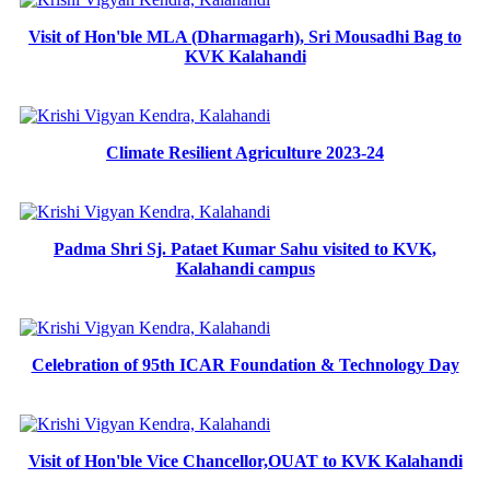
Visit of Hon'ble MLA (Dharmagarh), Sri Mousadhi Bag to
KVK Kalahandi
Climate Resilient Agriculture 2023-24
Padma Shri Sj. Pataet Kumar Sahu visited to KVK,
Kalahandi campus
Celebration of 95th ICAR Foundation & Technology Day
Visit of Hon'ble Vice Chancellor,OUAT to KVK Kalahandi