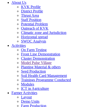
About Us
KVK Profile
District Profile
Thrust Area
Staff Position
Potential Problem
Outreach of KVK
Climatic zone and Jurisdiction
Horizontal spread
SWOC Analysis
Activities
On Farm Testing
Front Line Demonstration
Cluster Demonstration
Model Pulse Village
Planting Material & others
Seed Production
Soil Health Card Management
Trainings Programme Conducted
Modules
ICT in Agriculture
Farmer Activities
Layout
Demo Units
Farm Production