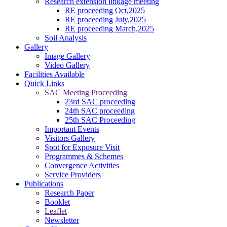
Research extension linkage meeting
RE proceeding Oct,2025
RE proceeding July,2025
RE proceeding March,2025
Soil Analysis
Gallery
Image Gallery
Video Gallery
Facilities Available
Quick Links
SAC Meeting Proceeding
23rd SAC proceeding
24th SAC proceeding
25th SAC Proceeding
Important Events
Visitors Gallery
Spot for Exposure Visit
Programmes & Schemes
Convergence Activities
Service Providers
Publications
Research Paper
Booklet
Leaflet
Newsletter