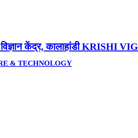
 विज्ञान केंद्र, कालाहांडी
KRISHI VI
URE & TECHNOLOGY