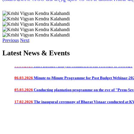
ଧାନ ଫସଲରେ ଏକର ପିଛା ରୋଇବାର ୮ ରୁ ୧୦ ଦିନ ମଧ୍ୟରେ ୧୦୦ ଗ୍ରାମ
ଏସ.ସି କୁ ୨୦୦ ଲିଟର ପାଣିରେ ମିଶାଇ ସିଞ୍ଚନ କରନ୍ତୁ
------------------------
ଛଟା ବୁଣା ଧନରେ ପ୍ରଥମ କିସ୍ତି ସାର ହିସାବରେ ଏକର ପିଛା ୨୪ କି.ଗ୍ରା
ପିଛା ଡି.ଏ.ପି ୪୪ କି.ଗ୍ରା ଓ ୨୨ କି.ଗ୍ରା. ଏମ.ଓ.ପି ସାର ପ୍ରୟୋଗ କରନ୍
------------------------
01.08.2026
ଲଘୁଚାପ ଜନିତ ମାତ୍ରାଧିକ ବୃଷ୍ଟିପାତ ଓ ସାମ୍ପ୍ରତିକ ବନ୍ୟା ପରିପ୍
ଡାଲିଜାତୀୟ ଫସଲରେ ପତ୍ର ହଳଦିଆ ରୋଗ(YMV)ଦେଖାଦେଲେ IMIDACLOPRI
Previous
Next
------------------------
କାଜୁ ଗଛରେ ଫୁଲ ଆସିଲା ବେଳେ OXYDEMENTON METHYL ୨ ମି ଲି ପ୍ର
04.07.2026
e-Newsletter @June-2026
Latest News & Events
------------------------
ପରିବା ଚାଷ କରିଥିଲେ ଔଷଧ ପ୍ରୟୋଗ ଯୋଗୁ ଖର୍ଚ କମାଇବା ପାଇଁ ହଳଦିଆ 
01.06.2026
Khet Bachao Abhiyan conducted from 01.06.26 to 30.06.26
------------------------
ଆମ୍ବ ଗଛରେ କାଣ୍ଡକୁ ମାଟିରୁ ୧ ମିଟର ଉଚତା ପର୍ଯ୍ୟନ୍ତ କୋଲଟାର ଲେ
06.03.2026
Minute-to-Minute Programme for Post Budget Webinar-202
------------------------
ଲେମ୍ବୁ ଗଛରେ ମୂଳରୁ ୧ ମି ଉଚତା ପର୍ଯ୍ୟନ୍ତ କୌଣସି ଡାଳ ରଖନ୍ତୁ ନାହିଁ 
05.03.2026
Conducting plantation programme on the eve of "Prem-Se
------------------------
ଚାଷୀ ଭାଇ ଓ ଭଉଣୀ ମାନେ ନିଜ ଜମିରେ ଥିବା ହୁଡ଼ା ଗୁଡିକୁ ଖାଲି ନ ରଖି ସେ
କରିବା ସହିତ ମୂର୍ତ୍ତିକା ଅବକ୍ଷୟ କରିପାରିବେ I
17.02.2026
The inaugural ceremony of Bharat Vistaar conducted at KV
------------------------
ପିଆଜ ଚାଷରେ ଏକର ପିଛା ଅଧିକ ଅମଳ ପାଇଁ ଫ୍ଲାଟ ବେଡ଼ ପ୍ରଣାଳୀରେ ୪ ମି
ଲଗାନ୍ତୁ . ଦୁଇ ବେଡ଼ ମଝିରେ ୪୫ ସେମିର ନାଳ ରଖନ୍ତୁ I
------------------------
ପିଆଜ ଚାଷ ବେଳେ ଅଗ ପତ୍ର ପୋଡି ଯାଉଥିଲେ METALAXYL + MANCOZ
------------------------
ଯେ କୌଣସି ପନିପରିବା ଚାଷ କରିବା ପୂର୍ବରୁ ଚାରାକୁ ୨ ଗ୍ରାମ କାରବେଣ୍ଡଜ଼ୀ