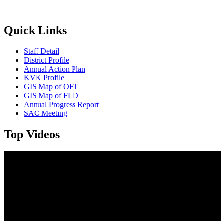
------------------------
ବାଦାମ କିମ୍ବା ରାଶି ଚାଷ କରିବାର ଥିଲେ ଜମିକୁ ଚୂନ କିମ୍ବା କାଗଜ କ
------------------------
Quick Links
ଯେ କୌଣଷି ବିହନ, ଚାରା ବା ଔଷଧ କିଣିବା ପୁର୍ବରୁ କୃଷି ବିଭାଗ ଅଧିକାରି ବା ନ
------------------------
Staff Detail
District Profile
Annual Action Plan
KVK Profile
GIS Map of OFT
GIS Map of FLD
Annual Progress Report
SAC Meeting
Top Videos