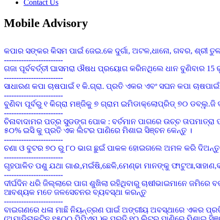
Contact Us
Mobile Advisory
କପାର ସଙ୍କର କିସମ ପାଇଁ ଜେଇ.କେ ଦୁର୍ଗା, ଅଟଳ,ଧାନୋ, ଗବର, ଶ୍ରୀ ତୁଳ
------------------------
ଗଜା ପୂର୍ବବର୍ତ୍ତୀ ଘାସମରା ଔଷଧ ପ୍ରୟୋଗ କରିନଥିଲେ ଧାନ ବୁଣିବାର 15 ରୁ 
------------------------
ସାଧାରଣ କପା ଚାଷପାଇଁ ୧ କି.ଗ୍ରା. ପ୍ରତି ଏକର ଏବଂ ସଘନ କପା ଚାଷପାଇଁ
------------------------
ବୁଣିବା ପୂର୍ବରୁ ୧ କିଗ୍ରା ମଞ୍ଜିକୁ ୭ ଗ୍ରାମ ଇମିଡାକ୍ଲୋପ୍ରିଡ୍ ୭୦ ଡବ
------------------------
ଚିନାବାଦାମର ପତ୍ର ସୁଡଙ୍ଗ ପୋକ : ବର୍ତମାନ ପାଗରେ ଉଚ୍ଚ ତାପମାତ୍ରା ପ
୫୦% ଇସି କୁ ପ୍ରତି ଏକ ଲିଟର ପାଣିରେ ମିଶାଇ ସିଞ୍ଚନ କେନ୍ତୁ ।
------------------------
ଚଣା ଓ ବୁଟର ୭୦ ରୁ ୮୦ ଭାଗ ଛୁଇଁ ପାକଳ ହୋଇଗଲେ ଅମଳ କରି ଦିଅନ୍ତୁ 
------------------------
ଗୃହପାଳିତ ପଶୁ ଯଥା ଗାଈ,ମଇଁଷି,ଛେଳି,ମେଣ୍ଢା ମାନଙ୍କୁ ଫାଟୁଆ,ସାହ
------------------------
ଦୀର୍ଘଦିନ ଧରି ଜିଲ୍ଲାରେ ପାଗ ଶୁଖିଲା ରହିଥିବାରୁ ଚାଷୀଭାଇମାନେ ଜମିରେ 
ଆବଶ୍ୟକ ମତେ ଜଳସେଚନର ବ୍ୟବସ୍ଥା କରନ୍ତୁ
------------------------
ବାଇଗଣରେ ଧଳା ମାଛି ନିୟନ୍ତ୍ରଣ ପାଇଁ ଅଙ୍ଗୀୟ ଅବସ୍ଥାରେ ଏକର ପ୍ରତି 
(ଅଯାଡିରାକଟିନ ୧୫୦୦ ପିପିଏମ୍ )କୁ ପ୍ରତି ୧୦ ଲିଟର ପାଣିରେ ମିଶାଇ ସିଞ
------------------------