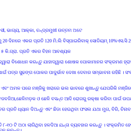
ସୀ, ଭାଗ୍ୟ, ଆକ୍କା, ଚନ୍ଦ୍ରମୁଖୀ ଉତ୍ତମ ଅଟେ
20 ଦିନରେ ଏକର ପ୍ରତି 120 ମି.ଲି ବିସ୍ପାଇରିବାକ୍ ସୋଡିୟମ୍ 10%ଏସ.ସି 200
 ୫ କି.ଗ୍ରା. ପ୍ରତି ଏକର ବିହନ ଆବଶ୍ୟକ
୍ଲୁ.ଜି ଦ୍ୱାରା ବିଶୋଧନ କରନ୍ତୁ ଯାହାଦ୍ୱାରା ଶୋଷକ ପୋକାମାନର ସଂକ୍ରମଣ ହ୍
ାଇଁ ପତ୍ର ସୁଢଙ୍ଗ ପୋକର ପାଦୁର୍ଭାବ ଦେଖା ଦେବାର ସମ୍ଭାବନା ରହିଛି । ସଂ
ଏବଂ ଅମଳ ପରେ ମଞ୍ଜିକୁ ଖରାରେ ଭଲ ଭାବରେ ଶୁଖାନ୍ତୁ ଯେପରିକି ମଞ୍ଜିର
ାଣ,ବଜବଜିଆ,ଛେଳିମଡ଼କ ଓ ଛେଳି ବସନ୍ତ ଆଦି ରୋଗରୁ ରକ୍ଷା କରିବା ପାଇଁ 
ବତର ପ୍ରତି ଧ୍ୟାନ ଦିଅନ୍ତୁ ଏବଂ ଛିଡା ହେଇଥିବା ଫସଲ ଯଥା ମୁଗ, ବିରି, ଚିନ
୮-୧୦ ଟି ଅଠା ଲାଗିଥିବା ହଳଦିଆ ଯନ୍ତା ବ୍ୟବହାର କରନ୍ତୁ । ସଂକ୍ରମିତ 
୍ଚନ କରନ୍ତୁ।