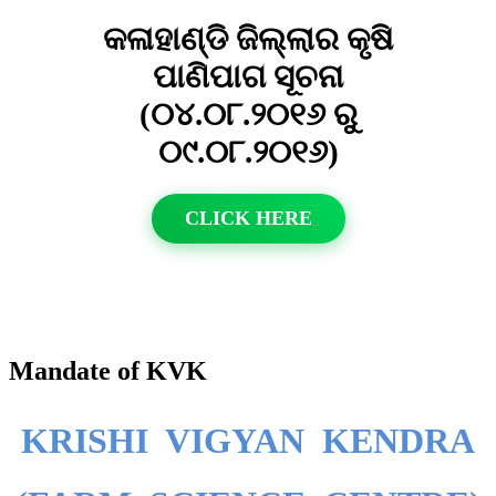
କଳାହାଣ୍ଡି ଜିଲ୍ଲାର କୃଷି
ପାଣିପାଗ ସୂଚନା
(୦୪.୦୮.୨୦୧୬ ରୁ
୦୯.୦୮.୨୦୧୬)
CLICK HERE
Mandate of KVK
KRISHI VIGYAN KENDRA