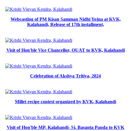
Webcasting of PM Kisan Samman Nidhi Yojna at KVK,
Kalahandi, Release of 17th installment,
Visit of Hon'ble Vice Chancellor, OUAT to KVK, Kalahandi
Celebration of Akshya Tritiya, 2024
Millet recipe contest organized by KVK, Kalahandi
Visit of Hon'ble MP, Kalahandi- Sj. Basanta Panda to KVK