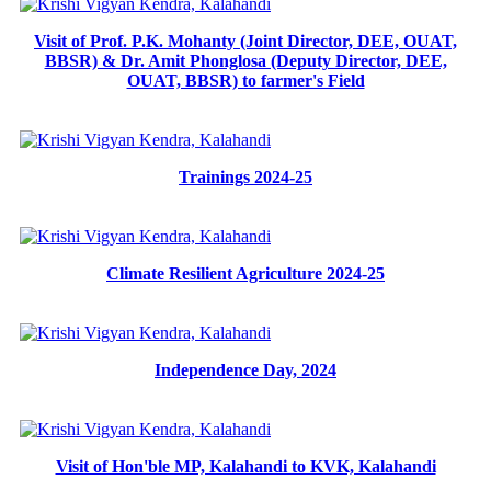
Visit of Prof. P.K. Mohanty (Joint Director, DEE, OUAT,
BBSR) & Dr. Amit Phonglosa (Deputy Director, DEE,
OUAT, BBSR) to farmer's Field
Trainings 2024-25
Climate Resilient Agriculture 2024-25
Independence Day, 2024
Visit of Hon'ble MP, Kalahandi to KVK, Kalahandi