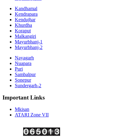
Kandhamal
Kendrapara
Kendujhar
Khurdha
Koraput
Malkangiri
Mayurbhanj-1
Mayurbhanj-2
Nayagarh
Nuapara
Puri
Sambalpur
Sonepur
Sundergarh-2
Important Links
Mkisan
ATARI Zone VII
Copyright ©
2026 Krishi Vigyan Kendra, Kalahandi. All Rights Reserved.
Visitor No.