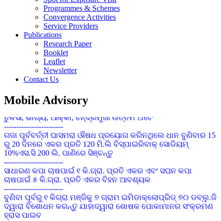
Programmes & Schemes
Convergence Activities
Service Providers
Publications
Research Paper
Booklet
Leaflet
Newsletter
Contact Us
କପାର ସଙ୍କର କିସମ ପାଇଁ ଜେଇ.କେ ଦୁର୍ଗା, ଅଟଳ,ଧାନୋ, ଗବର, ଶ୍ରୀ
Mobile Advisory
ତୁଳସୀ, ଭାଗ୍ୟ, ଆକ୍କା, ଚନ୍ଦ୍ରମୁଖୀ ଉତ୍ତମ ଅଟେ
------------------------
ଗଜା ପୂର୍ବବର୍ତ୍ତୀ ଘାସମରା ଔଷଧ ପ୍ରୟୋଗ କରିନଥିଲେ ଧାନ ବୁଣିବାର 15
ରୁ 20 ଦିନରେ ଏକର ପ୍ରତି 120 ମି.ଲି ବିସ୍ପାଇରିବାକ୍ ସୋଡିୟମ୍
10%ଏସ.ସି 200 ଲି. ପାଣିରେ ସିଞ୍ଚନ୍ତୁ
------------------------
ସାଧାରଣ କପା ଚାଷପାଇଁ ୧ କି.ଗ୍ରା. ପ୍ରତି ଏକର ଏବଂ ସଘନ କପା
ଚାଷପାଇଁ ୫ କି.ଗ୍ରା. ପ୍ରତି ଏକର ବିହନ ଆବଶ୍ୟକ
------------------------
ବୁଣିବା ପୂର୍ବରୁ ୧ କିଗ୍ରା ମଞ୍ଜିକୁ ୭ ଗ୍ରାମ ଇମିଡାକ୍ଲୋପ୍ରିଡ୍ ୭୦ ଡବ୍ଲୁ.ଜି
ଦ୍ୱାରା ବିଶୋଧନ କରନ୍ତୁ ଯାହାଦ୍ୱାରା ଶୋଷକ ପୋକାମାନର ସଂକ୍ରମଣ
ହ୍ରାସ ପାଇବ
------------------------