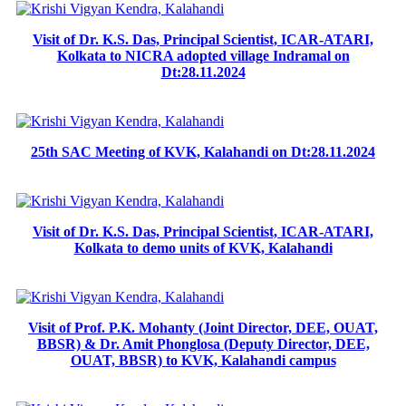
Visit of Dr. K.S. Das, Principal Scientist, ICAR-ATARI,
Kolkata to NICRA adopted village Indramal on
Dt:28.11.2024
25th SAC Meeting of KVK, Kalahandi on Dt:28.11.2024
Visit of Dr. K.S. Das, Principal Scientist, ICAR-ATARI,
Kolkata to demo units of KVK, Kalahandi
Visit of Prof. P.K. Mohanty (Joint Director, DEE, OUAT,
BBSR) & Dr. Amit Phonglosa (Deputy Director, DEE,
OUAT, BBSR) to KVK, Kalahandi campus