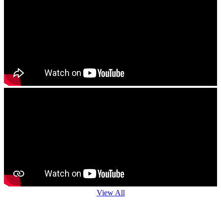
------------------------
ଯେ କୌଣଷି ବିହନ, ଚାରା ବା ଔଷଧ କିଣିବା ପୁର୍ବରୁ କୃଷି ବିଭାଗ ଅଧିକାରି ବା
ନିକଟସ୍ଥ କୃଷି ବିଜ୍ଞାନ କେନ୍ଦ୍ରର ବୈଜ୍ଞାନିକ ମାନଂକ ପରାମର୍ଶ ନିୟନ୍ତୁ
------------------------
View All
Agro Advisory