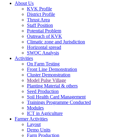
About Us
KVK Profile
District Profile
Thrust Area
Staff Position
Potential Problem
Outreach of KVK
Climatic zone and Jurisdiction
Horizontal spread
SWOC Analysis
Activities
On Farm Testing
Front Line Demonstration
Cluster Demonstration
Model Pulse Village
Planting Material & others
Seed Production
Soil Health Card Management
Trainings Programme Conducted
Modules
ICT in Agriculture
Farmer Activities
Layout
Demo Units
Farm Production