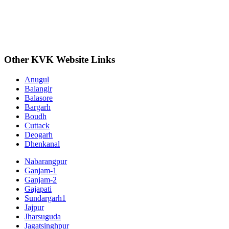
Other KVK Website Links
Anugul
Balangir
Balasore
Bargarh
Boudh
Cuttack
Deogarh
Dhenkanal
Nabarangpur
Ganjam-1
Ganjam-2
Gajapati
Sundargarh1
Jajpur
Jharsuguda
Jagatsinghpur