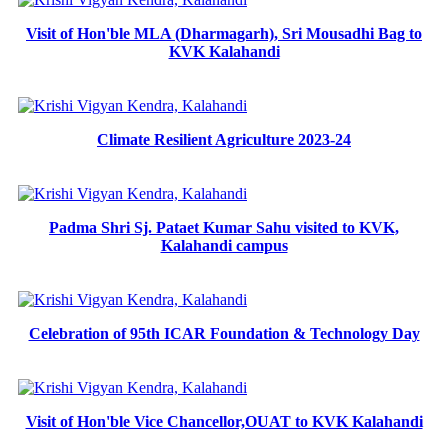
Visit of Hon'ble MLA (Dharmagarh), Sri Mousadhi Bag to
KVK Kalahandi
Climate Resilient Agriculture 2023-24
Padma Shri Sj. Pataet Kumar Sahu visited to KVK,
Kalahandi campus
Celebration of 95th ICAR Foundation & Technology Day
Visit of Hon'ble Vice Chancellor,OUAT to KVK Kalahandi