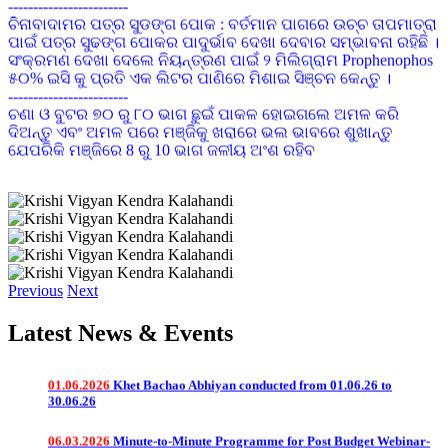
ଚିନାବାଦାମର ପତ୍ର ସୁଡଙ୍ଗ ପୋକ : ବର୍ତମାନ ପାଗରେ ଉଚ୍ଚ ତାପମାତ୍ରା
ପାଇଁ ପତ୍ର ସୁଢଙ୍ଗ ପୋକର ପାଦୁର୍ଭାବ ଦେଖା ଦେବାର ସମ୍ଭାବନା ରହିଛି ।
ସଂକ୍ରମଣ ଦେଖା ଦେଲେ ନିୟନ୍ତ୍ରଣ ପାଇଁ ୨ ମିଲିଗ୍ରାମ Prophenophos
୫୦% ଇସି କୁ ପ୍ରତି ଏକ ଲିଟର ପାଣିରେ ମିଶାଇ ସିଞ୍ଚନ କେନ୍ତୁ ।
------------------------
ଚଣା ଓ ବୁଟର ୭୦ ରୁ ୮୦ ଭାଗ ଛୁଇଁ ପାକଳ ହୋଇଗଲେ ଅମଳ କରି
ଦିଅନ୍ତୁ ଏବଂ ଅମଳ ପରେ ମଞ୍ଜିକୁ ଖରାରେ ଭଲ ଭାବରେ ଶୁଖାନ୍ତୁ
ଯେପରିକି ମଞ୍ଜିରେ 8 ରୁ 10 ଭାଗ ଜଳୀୟ ଅଂଶ ରହିବ
------------------------
ଗୃହପାଳିତ ପଶୁ ଯଥା ଗାଈ,ମଇଁଷି,ଛେଳି,ମେଣ୍ଢା ମାନଙ୍କୁ
ଫାଟୁଆ,ସାହାଣ,ବଜବଜିଆ,ଛେଳିମଡ଼କ ଓ ଛେଳି ବସନ୍ତ ଆଦି ରୋଗରୁ
ରକ୍ଷା କରିବା ପାଇଁ ଉପଯୁକ୍ତ ସମୟରେ ଟୀକାକରଣ କରନ୍ତୁ
------------------------
01.08.2026
ଲଘୁଚାପ ଜନିତ ମାତ୍ରାଧିକ ବୃଷ୍ଟିପାତ ଓ ସାମ୍ପ୍ରତିକ ବନ୍ୟା
ଦୀର୍ଘଦିନ ଧରି ଜିଲ୍ଲାରେ ପାଗ ଶୁଖିଲା ରହିଥିବାରୁ ଚାଷୀଭାଇମାନେ ଜମିରେ
ପରିପ୍ରେକ୍ଷୀରେ ଫସଲ ପରିଚାଳନା ପାଇଁ ପରାମର୍ଶ
ବତର ପ୍ରତି ଧ୍ୟାନ ଦିଅନ୍ତୁ ଏବଂ ଛିଡା ହେଇଥିବା ଫସଲ ଯଥା ମୁଗ, ବିରି,
ଚିନାବାଦାମ, ବୁଟ, ମଟର, ମକା ଇତ୍ୟାଦିରେ ପାଣିର ଅଭାବକୁ ଏଡ଼ାଇବା
ପାଇଁ ଆବଶ୍ୟକ ମତେ ଜଳସେଚନର ବ୍ୟବସ୍ଥା କରନ୍ତୁ
Previous
Next
04.07.2026
e-Newsletter @June-2026
------------------------
ବାଇଗଣରେ ଧଳା ମାଛି ନିୟନ୍ତ୍ରଣ ପାଇଁ ଅଙ୍ଗୀୟ ଅବସ୍ଥାରେ ଏକର
Latest News & Events
ପ୍ରତି ୮-୧୦ ଟି ଅଠା ଲାଗିଥିବା ହଳଦିଆ ଯନ୍ତା ବ୍ୟବହାର କରନ୍ତୁ ।
ସଂକ୍ରମିତ ହେବାର ପ୍ରଥମ ଅବସ୍ଥାରେ ୩୦ ମିଲି କିମ୍ବା ଆଧାରିତ
01.06.2026
Khet Bachao Abhiyan conducted from 01.06.26 to
କୀଟନାଶକ (ଅଯାଡିରାକଟିନ ୧୫୦୦ ପିପିଏମ୍ )କୁ ପ୍ରତି ୧୦ ଲିଟର
30.06.26
ପାଣିରେ ମିଶାଇ ସିଞ୍ଚନ କରନ୍ତୁ।
------------------------
06.03.2026
Minute-to-Minute Programme for Post Budget Webinar-
ଧାନ ଫସଲରେ ଏକର ପିଛା ରୋଇବାର ୮ ରୁ ୧୦ ଦିନ ମଧ୍ୟରେ ୧୦୦
2026 address by Hon'ble PM on dt.06.03.2026