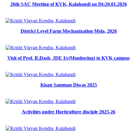
26th SAC Meeting of KVK, Kalahandi on Dt:20.01.2026
District Level Farm Mechanization Mela, 2026
Visit of Prof. R.Dash, JDE I/c(Monitoring) to KVK campus
Kisan Samman Diwas 2025
Activities under Horticulture disciple 2025-26