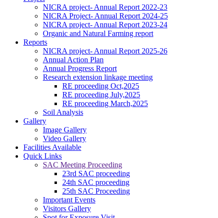
NICRA project- Annual Report 2022-23
NICRA Project- Annual Report 2024-25
NICRA project- Annual Report 2023-24
Organic and Natural Farming report
Reports
NICRA project- Annual Report 2025-26
Annual Action Plan
Annual Progress Report
Research extension linkage meeting
RE proceeding Oct,2025
RE proceeding July,2025
କପାର ସଙ୍କର କିସମ ପାଇଁ ଜେଇ.କେ ଦୁର୍ଗା, ଅଟଳ,ଧାନୋ, ଗବର, ଶ୍ରୀ
RE proceeding March,2025
ତୁଳସୀ, ଭାଗ୍ୟ, ଆକ୍କା, ଚନ୍ଦ୍ରମୁଖୀ ଉତ୍ତମ ଅଟେ
Soil Analysis
------------------------
Gallery
ଗଜା ପୂର୍ବବର୍ତ୍ତୀ ଘାସମରା ଔଷଧ ପ୍ରୟୋଗ କରିନଥିଲେ ଧାନ ବୁଣିବାର 15
Image Gallery
ରୁ 20 ଦିନରେ ଏକର ପ୍ରତି 120 ମି.ଲି ବିସ୍ପାଇରିବାକ୍ ସୋଡିୟମ୍
Video Gallery
10%ଏସ.ସି 200 ଲି. ପାଣିରେ ସିଞ୍ଚନ୍ତୁ
Facilities Available
------------------------
Quick Links
ସାଧାରଣ କପା ଚାଷପାଇଁ ୧ କି.ଗ୍ରା. ପ୍ରତି ଏକର ଏବଂ ସଘନ କପା
SAC Meeting Proceeding
ଚାଷପାଇଁ ୫ କି.ଗ୍ରା. ପ୍ରତି ଏକର ବିହନ ଆବଶ୍ୟକ
23rd SAC proceeding
------------------------
24th SAC proceeding
ବୁଣିବା ପୂର୍ବରୁ ୧ କିଗ୍ରା ମଞ୍ଜିକୁ ୭ ଗ୍ରାମ ଇମିଡାକ୍ଲୋପ୍ରିଡ୍ ୭୦ ଡବ୍ଲୁ.ଜି
25th SAC Proceeding
ଦ୍ୱାରା ବିଶୋଧନ କରନ୍ତୁ ଯାହାଦ୍ୱାରା ଶୋଷକ ପୋକାମାନର ସଂକ୍ରମଣ
Important Events
ହ୍ରାସ ପାଇବ
Visitors Gallery
------------------------
Spot for Exposure Visit