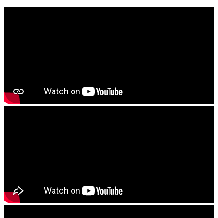
ଦିୟନ୍ତୁ
------------------------
ଯେ କୌଣଷି ବିହନ, ଚାରା ବା ଔଷଧ କିଣିବା ପୁର୍ବରୁ କୃଷି ବିଭାଗ ଅଧିକାରି ବା
ନିକଟସ୍ଥ କୃଷି ବିଜ୍ଞାନ କେନ୍ଦ୍ରର ବୈଜ୍ଞାନିକ ମାନଂକ ପରାମର୍ଶ ନିୟନ୍ତୁ
------------------------