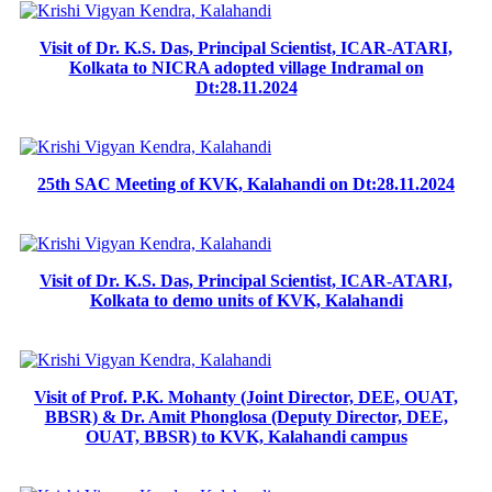
Visit of Dr. K.S. Das, Principal Scientist, ICAR-ATARI,
Kolkata to NICRA adopted village Indramal on
Dt:28.11.2024
25th SAC Meeting of KVK, Kalahandi on Dt:28.11.2024
Visit of Dr. K.S. Das, Principal Scientist, ICAR-ATARI,
Kolkata to demo units of KVK, Kalahandi
Visit of Prof. P.K. Mohanty (Joint Director, DEE, OUAT,
BBSR) & Dr. Amit Phonglosa (Deputy Director, DEE,
OUAT, BBSR) to KVK, Kalahandi campus