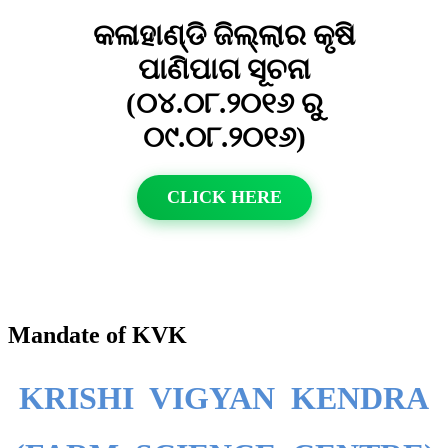
କଳାହାଣ୍ଡି ଜିଲ୍ଲାର କୃଷି
ପାଣିପାଗ ସୂଚନା
(୦୪.୦୮.୨୦୧୬ ରୁ
୦୯.୦୮.୨୦୧୬)
CLICK HERE
Mandate of KVK
KRISHI VIGYAN KENDRA