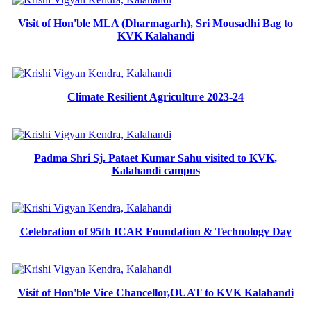
Visit of Hon'ble MLA (Dharmagarh), Sri Mousadhi Bag to
KVK Kalahandi
Climate Resilient Agriculture 2023-24
Padma Shri Sj. Pataet Kumar Sahu visited to KVK,
Kalahandi campus
Celebration of 95th ICAR Foundation & Technology Day
Visit of Hon'ble Vice Chancellor,OUAT to KVK Kalahandi