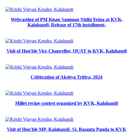
Webcasting of PM Kisan Samman Nidhi Yojna at KVK,
Kalahandi, Release of 17th installment,
Visit of Hon'ble Vice Chancellor, OUAT to KVK, Kalahandi
Celebration of Akshya Tritiya, 2024
Millet recipe contest organized by KVK, Kalahandi
Visit of Hon'ble MP, Kalahandi- Sj. Basanta Panda to KVK