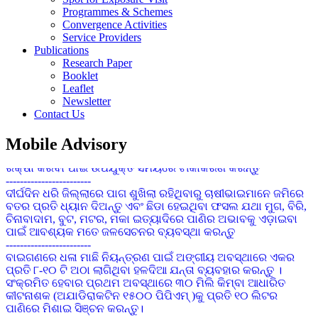
ଚିନାବାଦାମର ପତ୍ର ସୁଡଙ୍ଗ ପୋକ : ବର୍ତମାନ ପାଗରେ ଉଚ୍ଚ ତାପମାତ୍ରା
Programmes & Schemes
ପାଇଁ ପତ୍ର ସୁଢଙ୍ଗ ପୋକର ପାଦୁର୍ଭାବ ଦେଖା ଦେବାର ସମ୍ଭାବନା ରହିଛି ।
Convergence Activities
ସଂକ୍ରମଣ ଦେଖା ଦେଲେ ନିୟନ୍ତ୍ରଣ ପାଇଁ ୨ ମିଲିଗ୍ରାମ Prophenophos
Service Providers
୫୦% ଇସି କୁ ପ୍ରତି ଏକ ଲିଟର ପାଣିରେ ମିଶାଇ ସିଞ୍ଚନ କେନ୍ତୁ ।
Publications
------------------------
Research Paper
ଚଣା ଓ ବୁଟର ୭୦ ରୁ ୮୦ ଭାଗ ଛୁଇଁ ପାକଳ ହୋଇଗଲେ ଅମଳ କରି
Booklet
ଦିଅନ୍ତୁ ଏବଂ ଅମଳ ପରେ ମଞ୍ଜିକୁ ଖରାରେ ଭଲ ଭାବରେ ଶୁଖାନ୍ତୁ
Leaflet
ଯେପରିକି ମଞ୍ଜିରେ 8 ରୁ 10 ଭାଗ ଜଳୀୟ ଅଂଶ ରହିବ
Newsletter
------------------------
Contact Us
ଗୃହପାଳିତ ପଶୁ ଯଥା ଗାଈ,ମଇଁଷି,ଛେଳି,ମେଣ୍ଢା ମାନଙ୍କୁ
ଫାଟୁଆ,ସାହାଣ,ବଜବଜିଆ,ଛେଳିମଡ଼କ ଓ ଛେଳି ବସନ୍ତ ଆଦି ରୋଗରୁ
Mobile Advisory
ରକ୍ଷା କରିବା ପାଇଁ ଉପଯୁକ୍ତ ସମୟରେ ଟୀକାକରଣ କରନ୍ତୁ
------------------------
ଦୀର୍ଘଦିନ ଧରି ଜିଲ୍ଲାରେ ପାଗ ଶୁଖିଲା ରହିଥିବାରୁ ଚାଷୀଭାଇମାନେ ଜମିରେ
ବତର ପ୍ରତି ଧ୍ୟାନ ଦିଅନ୍ତୁ ଏବଂ ଛିଡା ହେଇଥିବା ଫସଲ ଯଥା ମୁଗ, ବିରି,
ଚିନାବାଦାମ, ବୁଟ, ମଟର, ମକା ଇତ୍ୟାଦିରେ ପାଣିର ଅଭାବକୁ ଏଡ଼ାଇବା
ପାଇଁ ଆବଶ୍ୟକ ମତେ ଜଳସେଚନର ବ୍ୟବସ୍ଥା କରନ୍ତୁ
------------------------
ବାଇଗଣରେ ଧଳା ମାଛି ନିୟନ୍ତ୍ରଣ ପାଇଁ ଅଙ୍ଗୀୟ ଅବସ୍ଥାରେ ଏକର
ପ୍ରତି ୮-୧୦ ଟି ଅଠା ଲାଗିଥିବା ହଳଦିଆ ଯନ୍ତା ବ୍ୟବହାର କରନ୍ତୁ ।
ସଂକ୍ରମିତ ହେବାର ପ୍ରଥମ ଅବସ୍ଥାରେ ୩୦ ମିଲି କିମ୍ବା ଆଧାରିତ
କୀଟନାଶକ (ଅଯାଡିରାକଟିନ ୧୫୦୦ ପିପିଏମ୍ )କୁ ପ୍ରତି ୧୦ ଲିଟର
ପାଣିରେ ମିଶାଇ ସିଞ୍ଚନ କରନ୍ତୁ।
------------------------
ଧାନ ଫସଲରେ ଏକର ପିଛା ରୋଇବାର ୮ ରୁ ୧୦ ଦିନ ମଧ୍ୟରେ ୧୦୦