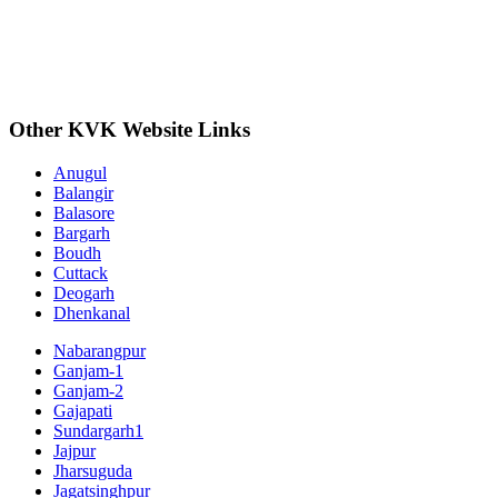
Other KVK Website Links
Anugul
Balangir
Balasore
Bargarh
Boudh
Cuttack
Deogarh
Dhenkanal
Nabarangpur
Ganjam-1
Ganjam-2
Gajapati
Sundargarh1
Jajpur
Jharsuguda
Jagatsinghpur