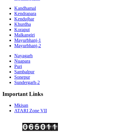
Kandhamal
Kendrapara
Kendujhar
Khurdha
Koraput
Malkangiri
Mayurbhanj-1
Mayurbhanj-2
Nayagarh
Nuapara
Puri
Sambalpur
Sonepur
Sundergarh-2
Important Links
Mkisan
ATARI Zone VII
Copyright ©
2026 Krishi Vigyan Kendra, Kalahandi. All Rights Reserved.
Visitor No.