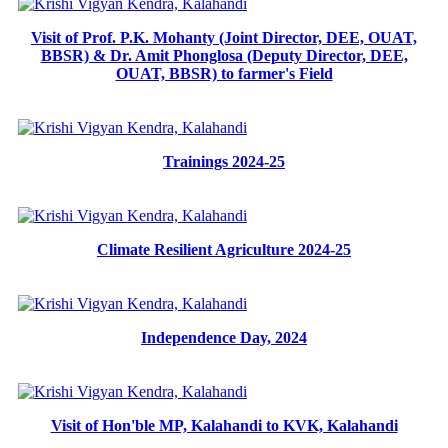
Visit of Prof. P.K. Mohanty (Joint Director, DEE, OUAT,
BBSR) & Dr. Amit Phonglosa (Deputy Director, DEE,
OUAT, BBSR) to farmer's Field
Trainings 2024-25
Climate Resilient Agriculture 2024-25
Independence Day, 2024
Visit of Hon'ble MP, Kalahandi to KVK, Kalahandi