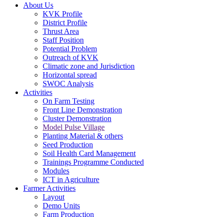
About Us
KVK Profile
District Profile
Thrust Area
Staff Position
Potential Problem
Outreach of KVK
Climatic zone and Jurisdiction
Horizontal spread
SWOC Analysis
Activities
On Farm Testing
Front Line Demonstration
Cluster Demonstration
Model Pulse Village
Planting Material & others
Seed Production
Soil Health Card Management
Trainings Programme Conducted
Modules
ICT in Agriculture
Farmer Activities
Layout
Demo Units
Farm Production