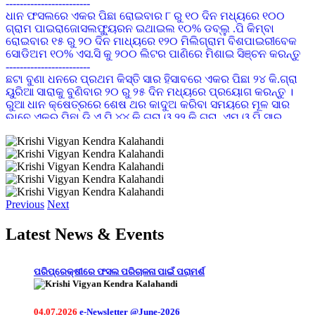
ଗ୍ରାମ ପାଇରାଜୋସଲଫ୍ୟୁରନ ଇଥାଇଲ ୧୦% ଡବ୍ଲୁ .ପି କିମ୍ବା
ରୋଇବାର ୧୫ ରୁ ୨୦ ଦିନ ମାଧ୍ୟରେ ୧୨୦ ମିଲିଗ୍ରାମ ବିଶପାଇରୀବେକ
ସୋଡିଅମ ୧୦% ଏସ.ସି କୁ ୨୦୦ ଲିଟର ପାଣିରେ ମିଶାଇ ସିଞ୍ଚନ କରନ୍ତୁ
------------------------
ଛଟା ବୁଣା ଧନରେ ପ୍ରଥମ କିସ୍ତି ସାର ହିସାବରେ ଏକର ପିଛା ୨୪ କି.ଗ୍ରା
ୟୁରିଆ ସାରାକୁ ବୁଣିବାର ୨୦ ରୁ ୨୫ ଦିନ ମଧ୍ୟରେ ପ୍ରୟୋଗ କରନ୍ତୁ ।
ରୁଆ ଧାନ କ୍ଷେତ୍ରରେ ଶେଷ ଥର କାଦୁଅ କରିବା ସମୟରେ ମୂଳ ସାର
ଭାବେ ଏକର ପିଛା ଡି.ଏ.ପି ୪୪ କି.ଗ୍ରା ଓ ୨୨ କି.ଗ୍ରା. ଏମ.ଓ.ପି ସାର
ପ୍ରୟୋଗ କରନ୍ତୁ ଏବଂ ରୋଇବାର ୨୦ ରୁ ୨୫ ଦିନ ମଧ୍ୟରେ ୩୫ କି.ଗ୍ରା.
ୟୁରିଆ ସାରକୁ ପ୍ରଥମ କିସ୍ତି ସାର ହିସାବରେ ପ୍ରୟୋଗ କରନ୍ତୁ ।
------------------------
ଡାଲିଜାତୀୟ ଫସଲରେ ପତ୍ର ହଳଦିଆ ରୋଗ(YMV)ଦେଖାଦେଲେ
IMIDACLOPRID ୧୭.୮ SL କୁ ୦.୩ ମି.ଲି ପ୍ରତି ୧ ଲିଟର ପାଣିରେ
ମିଶାଇ ସିଞ୍ଚନ କରନ୍ତୁ
------------------------
କାଜୁ ଗଛରେ ଫୁଲ ଆସିଲା ବେଳେ OXYDEMENTON METHYL ୨ ମି
Previous
Next
ଲି ପ୍ରତି ଲିଟର ପାଣିରେ ମିଶାଇ ସିଞ୍ଚନ କଲେ ଡାହାଣିଆ ପୋକ ଲାଗିବ
ନାହିଁ
Latest News & Events
------------------------
01.08.2026
ଲଘୁଚାପ ଜନିତ ମାତ୍ରାଧିକ ବୃଷ୍ଟିପାତ ଓ ସାମ୍ପ୍ରତିକ ବନ୍ୟା
ପରିବା ଚାଷ କରିଥିଲେ ଔଷଧ ପ୍ରୟୋଗ ଯୋଗୁ ଖର୍ଚ କମାଇବା ପାଇଁ
ପରିପ୍ରେକ୍ଷୀରେ ଫସଲ ପରିଚାଳନା ପାଇଁ ପରାମର୍ଶ
ହଳଦିଆ ଅଠାଳିଆ ଟ୍ରାପ ବା ଯନ୍ତା ବ୍ୟବହାର କରନ୍ତୁ |
------------------------
ଆମ୍ବ ଗଛରେ କାଣ୍ଡକୁ ମାଟିରୁ ୧ ମିଟର ଉଚତା ପର୍ଯ୍ୟନ୍ତ କୋଲଟାର
04.07.2026
e-Newsletter @June-2026
ଲେପନ କରିଲେ କି ଆକ୍ରମଣରୁ ଗଛକୁ ରକ୍ଷା କରାଯାଇ ପାରିବ |