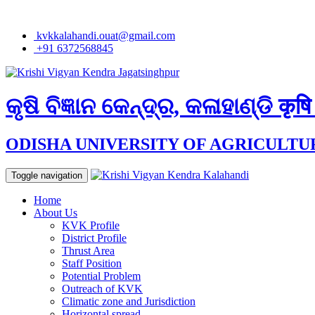
kvkkalahandi.ouat@gmail.com
+91 6372568845
କୃଷି ବିଜ୍ଞାନ କେନ୍ଦ୍ର, କଳାହାଣ୍ଡି
कृषि
ODISHA UNIVERSITY OF AGRICULT
Toggle navigation
Home
About Us
KVK Profile
District Profile
Thrust Area
Staff Position
Potential Problem
Outreach of KVK
Climatic zone and Jurisdiction
Horizontal spread