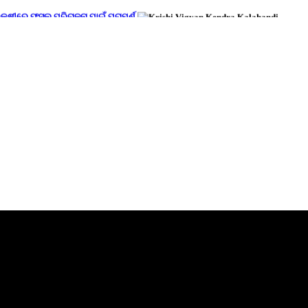
ରେକ୍ଷୀରେ ଫସଲ ପରିଚାଳନା ପାଇଁ ପରାମର୍ଶ
6 address by Hon'ble PM on dt.06.03.2026
va Sankalp Diwas"
K level on dt.17.02.2026