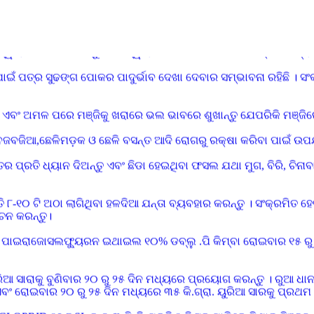
 ୫ କି.ଗ୍ରା. ପ୍ରତି ଏକର ବିହନ ଆବଶ୍ୟକ
୍ଲୁ.ଜି ଦ୍ୱାରା ବିଶୋଧନ କରନ୍ତୁ ଯାହାଦ୍ୱାରା ଶୋଷକ ପୋକାମାନର ସଂକ୍ରମଣ ହ୍
ାଇଁ ପତ୍ର ସୁଢଙ୍ଗ ପୋକର ପାଦୁର୍ଭାବ ଦେଖା ଦେବାର ସମ୍ଭାବନା ରହିଛି । ସଂ
ଏବଂ ଅମଳ ପରେ ମଞ୍ଜିକୁ ଖରାରେ ଭଲ ଭାବରେ ଶୁଖାନ୍ତୁ ଯେପରିକି ମଞ୍ଜିର
ାଣ,ବଜବଜିଆ,ଛେଳିମଡ଼କ ଓ ଛେଳି ବସନ୍ତ ଆଦି ରୋଗରୁ ରକ୍ଷା କରିବା ପାଇଁ 
ବତର ପ୍ରତି ଧ୍ୟାନ ଦିଅନ୍ତୁ ଏବଂ ଛିଡା ହେଇଥିବା ଫସଲ ଯଥା ମୁଗ, ବିରି, ଚିନ
୮-୧୦ ଟି ଅଠା ଲାଗିଥିବା ହଳଦିଆ ଯନ୍ତା ବ୍ୟବହାର କରନ୍ତୁ । ସଂକ୍ରମିତ 
୍ଚନ କରନ୍ତୁ।
 ପାଇରାଜୋସଲଫ୍ୟୁରନ ଇଥାଇଲ ୧୦% ଡବ୍ଲୁ .ପି କିମ୍ବା ରୋଇବାର ୧୫ ରୁ
 ୟୁରିଆ ସାରାକୁ ବୁଣିବାର ୨୦ ରୁ ୨୫ ଦିନ ମଧ୍ୟରେ ପ୍ରୟୋଗ କରନ୍ତୁ । ରୁ
ତୁ ଏବଂ ରୋଇବାର ୨୦ ରୁ ୨୫ ଦିନ ମଧ୍ୟରେ ୩୫ କି.ଗ୍ରା. ୟୁରିଆ ସାରକୁ ପ୍ରଥମ
D ୧୭.୮ SL କୁ ୦.୩ ମି.ଲି ପ୍ରତି ୧ ଲିଟର ପାଣିରେ ମିଶାଇ ସିଞ୍ଚନ 