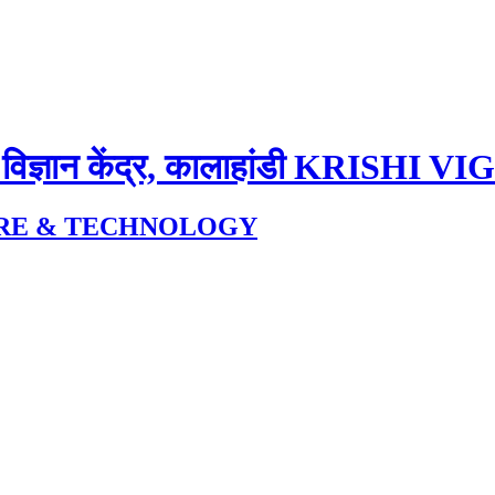
 विज्ञान केंद्र, कालाहांडी
KRISHI VI
URE & TECHNOLOGY