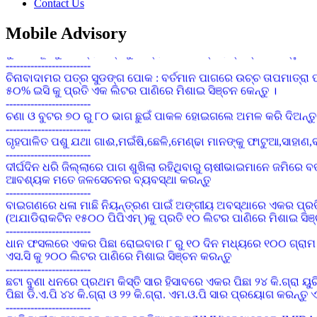
Contact Us
ସାଧାରଣ କପା ଚାଷପାଇଁ ୧ କି.ଗ୍ରା. ପ୍ରତି ଏକର ଏବଂ ସଘନ କପା ଚାଷପାଇଁ
------------------------
Mobile Advisory
ବୁଣିବା ପୂର୍ବରୁ ୧ କିଗ୍ରା ମଞ୍ଜିକୁ ୭ ଗ୍ରାମ ଇମିଡାକ୍ଲୋପ୍ରିଡ୍ ୭୦ ଡବ
------------------------
ଚିନାବାଦାମର ପତ୍ର ସୁଡଙ୍ଗ ପୋକ : ବର୍ତମାନ ପାଗରେ ଉଚ୍ଚ ତାପମାତ୍ରା ପ
୫୦% ଇସି କୁ ପ୍ରତି ଏକ ଲିଟର ପାଣିରେ ମିଶାଇ ସିଞ୍ଚନ କେନ୍ତୁ ।
------------------------
ଚଣା ଓ ବୁଟର ୭୦ ରୁ ୮୦ ଭାଗ ଛୁଇଁ ପାକଳ ହୋଇଗଲେ ଅମଳ କରି ଦିଅନ୍ତୁ 
------------------------
ଗୃହପାଳିତ ପଶୁ ଯଥା ଗାଈ,ମଇଁଷି,ଛେଳି,ମେଣ୍ଢା ମାନଙ୍କୁ ଫାଟୁଆ,ସାହ
------------------------
ଦୀର୍ଘଦିନ ଧରି ଜିଲ୍ଲାରେ ପାଗ ଶୁଖିଲା ରହିଥିବାରୁ ଚାଷୀଭାଇମାନେ ଜମିରେ 
ଆବଶ୍ୟକ ମତେ ଜଳସେଚନର ବ୍ୟବସ୍ଥା କରନ୍ତୁ
------------------------
ବାଇଗଣରେ ଧଳା ମାଛି ନିୟନ୍ତ୍ରଣ ପାଇଁ ଅଙ୍ଗୀୟ ଅବସ୍ଥାରେ ଏକର ପ୍ରତି 
(ଅଯାଡିରାକଟିନ ୧୫୦୦ ପିପିଏମ୍ )କୁ ପ୍ରତି ୧୦ ଲିଟର ପାଣିରେ ମିଶାଇ ସିଞ
------------------------
ଧାନ ଫସଲରେ ଏକର ପିଛା ରୋଇବାର ୮ ରୁ ୧୦ ଦିନ ମଧ୍ୟରେ ୧୦୦ ଗ୍ରାମ
ଏସ.ସି କୁ ୨୦୦ ଲିଟର ପାଣିରେ ମିଶାଇ ସିଞ୍ଚନ କରନ୍ତୁ
------------------------
ଛଟା ବୁଣା ଧନରେ ପ୍ରଥମ କିସ୍ତି ସାର ହିସାବରେ ଏକର ପିଛା ୨୪ କି.ଗ୍ରା
ପିଛା ଡି.ଏ.ପି ୪୪ କି.ଗ୍ରା ଓ ୨୨ କି.ଗ୍ରା. ଏମ.ଓ.ପି ସାର ପ୍ରୟୋଗ କରନ୍
------------------------
ଡାଲିଜାତୀୟ ଫସଲରେ ପତ୍ର ହଳଦିଆ ରୋଗ(YMV)ଦେଖାଦେଲେ IMIDACLOPRI