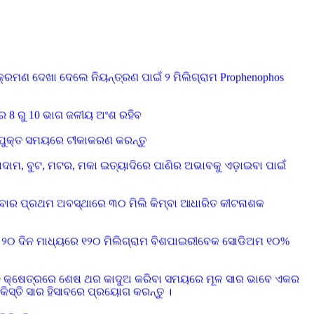
ରାସ ପାଇବ
କ୍ରମଣ ଦେଖା ଦେଲେ ନିୟନ୍ତ୍ରଣ ପାଇଁ ୨ ମିଲିଗ୍ରାମ Prophenophos
େ 8 ରୁ 10 ଭାଗ ଜଳୀୟ ଅଂଶ ରହିବ
ଉପଯୁକ୍ତ ସମୟରେ ଟୀକାକରଣ କରନ୍ତୁ
ାବାଦାମ, ବୁଟ, ମଟର, ମକା ଇତ୍ୟାଦିରେ ପାଣିର ଅଭାବକୁ ଏଡ଼ାଇବା ପାଇଁ
ହେବାର ପ୍ରଥମ ଅବସ୍ଥାରେ ୩୦ ମିଲି କିମ୍ବା ଆଧାରିତ କୀଟନାଶକ
 ୨୦ ଦିନ ମାଧ୍ୟରେ ୧୨୦ ମିଲିଗ୍ରାମ ବିଶପାଇରୀବେକ ସୋଡିଅମ ୧୦%
ଆ ଧାନ କ୍ଷେତ୍ରରେ ଶେଷ ଥର କାଦୁଅ କରିବା ସମୟରେ ମୂଳ ସାର ଭାବେ ଏକର
 କିସ୍ତି ସାର ହିସାବରେ ପ୍ରୟୋଗ କରନ୍ତୁ ।
କରନ୍ତୁ