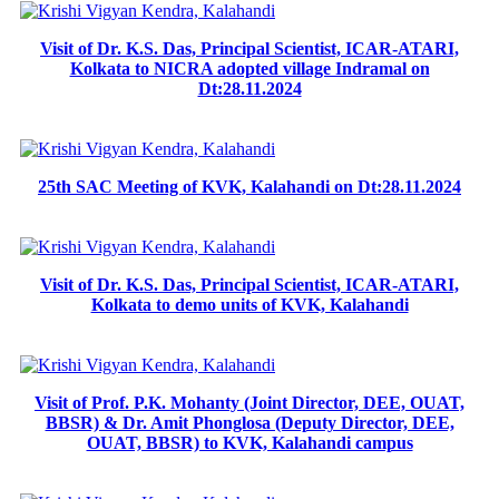
Visit of Dr. K.S. Das, Principal Scientist, ICAR-ATARI,
Kolkata to NICRA adopted village Indramal on
Dt:28.11.2024
25th SAC Meeting of KVK, Kalahandi on Dt:28.11.2024
Visit of Dr. K.S. Das, Principal Scientist, ICAR-ATARI,
Kolkata to demo units of KVK, Kalahandi
Visit of Prof. P.K. Mohanty (Joint Director, DEE, OUAT,
BBSR) & Dr. Amit Phonglosa (Deputy Director, DEE,
OUAT, BBSR) to KVK, Kalahandi campus