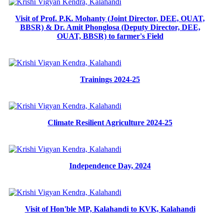
Visit of Prof. P.K. Mohanty (Joint Director, DEE, OUAT,
BBSR) & Dr. Amit Phonglosa (Deputy Director, DEE,
OUAT, BBSR) to farmer's Field
Trainings 2024-25
Climate Resilient Agriculture 2024-25
Independence Day, 2024
Visit of Hon'ble MP, Kalahandi to KVK, Kalahandi