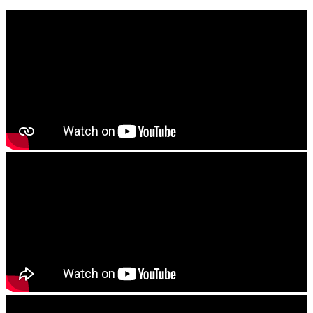
------------------------
ବାଦାମ କିମ୍ବା ରାଶି ଚାଷ କରିବାର ଥିଲେ ଜମିକୁ ଚୂନ କିମ୍ବା କାଗଜ କଲା
ମଇଳା ପକାଇ ଭଲଭାବରେ ଚାଷ କରିଦିୟନ୍ତୁ . ଶେଷ ଓଡ ଚାଷ ବେଳକୁ
୨୫୦ KG ଜିପସୁମ ପ୍ରତି ହେକଟରେ ପକାଇ ଭଲ ଭାବରେ ଚାଷ କରି
ଦିୟନ୍ତୁ
------------------------
ଯେ କୌଣଷି ବିହନ, ଚାରା ବା ଔଷଧ କିଣିବା ପୁର୍ବରୁ କୃଷି ବିଭାଗ ଅଧିକାରି ବା
ନିକଟସ୍ଥ କୃଷି ବିଜ୍ଞାନ କେନ୍ଦ୍ରର ବୈଜ୍ଞାନିକ ମାନଂକ ପରାମର୍ଶ ନିୟନ୍ତୁ
------------------------