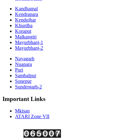
Kandhamal
Kendrapara
Kendujhar
Khurdha
Koraput
Malkangiri
Mayurbhanj-1
Mayurbhanj-2
Nayagarh
Nuapara
Puri
Sambalpur
Sonepur
Sundergarh-2
Important Links
Mkisan
ATARI Zone VII
Copyright ©
2026 Krishi Vigyan Kendra, Kalahandi. All Rights Reserved.
Visitor No.