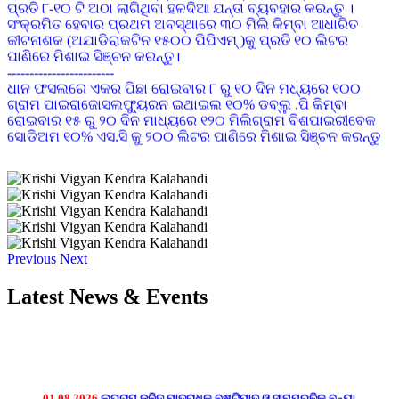
ସଂକ୍ରମିତ ହେବାର ପ୍ରଥମ ଅବସ୍ଥାରେ ୩୦ ମିଲି କିମ୍ବା ଆଧାରିତ
କୀଟନାଶକ (ଅଯାଡିରାକଟିନ ୧୫୦୦ ପିପିଏମ୍ )କୁ ପ୍ରତି ୧୦ ଲିଟର
ପାଣିରେ ମିଶାଇ ସିଞ୍ଚନ କରନ୍ତୁ।
------------------------
ଧାନ ଫସଲରେ ଏକର ପିଛା ରୋଇବାର ୮ ରୁ ୧୦ ଦିନ ମଧ୍ୟରେ ୧୦୦
ଗ୍ରାମ ପାଇରାଜୋସଲଫ୍ୟୁରନ ଇଥାଇଲ ୧୦% ଡବ୍ଲୁ .ପି କିମ୍ବା
ରୋଇବାର ୧୫ ରୁ ୨୦ ଦିନ ମାଧ୍ୟରେ ୧୨୦ ମିଲିଗ୍ରାମ ବିଶପାଇରୀବେକ
ସୋଡିଅମ ୧୦% ଏସ.ସି କୁ ୨୦୦ ଲିଟର ପାଣିରେ ମିଶାଇ ସିଞ୍ଚନ କରନ୍ତୁ
------------------------
ଛଟା ବୁଣା ଧନରେ ପ୍ରଥମ କିସ୍ତି ସାର ହିସାବରେ ଏକର ପିଛା ୨୪ କି.ଗ୍ରା
ୟୁରିଆ ସାରାକୁ ବୁଣିବାର ୨୦ ରୁ ୨୫ ଦିନ ମଧ୍ୟରେ ପ୍ରୟୋଗ କରନ୍ତୁ ।
ରୁଆ ଧାନ କ୍ଷେତ୍ରରେ ଶେଷ ଥର କାଦୁଅ କରିବା ସମୟରେ ମୂଳ ସାର
ଭାବେ ଏକର ପିଛା ଡି.ଏ.ପି ୪୪ କି.ଗ୍ରା ଓ ୨୨ କି.ଗ୍ରା. ଏମ.ଓ.ପି ସାର
ପ୍ରୟୋଗ କରନ୍ତୁ ଏବଂ ରୋଇବାର ୨୦ ରୁ ୨୫ ଦିନ ମଧ୍ୟରେ ୩୫ କି.ଗ୍ରା.
ୟୁରିଆ ସାରକୁ ପ୍ରଥମ କିସ୍ତି ସାର ହିସାବରେ ପ୍ରୟୋଗ କରନ୍ତୁ ।
------------------------
Previous
Next
ଡାଲିଜାତୀୟ ଫସଲରେ ପତ୍ର ହଳଦିଆ ରୋଗ(YMV)ଦେଖାଦେଲେ
IMIDACLOPRID ୧୭.୮ SL କୁ ୦.୩ ମି.ଲି ପ୍ରତି ୧ ଲିଟର ପାଣିରେ
ମିଶାଇ ସିଞ୍ଚନ କରନ୍ତୁ
Latest News & Events
------------------------
କାଜୁ ଗଛରେ ଫୁଲ ଆସିଲା ବେଳେ OXYDEMENTON METHYL ୨ ମି
ଲି ପ୍ରତି ଲିଟର ପାଣିରେ ମିଶାଇ ସିଞ୍ଚନ କଲେ ଡାହାଣିଆ ପୋକ ଲାଗିବ
ନାହିଁ
------------------------
01.08.2026
ଲଘୁଚାପ ଜନିତ ମାତ୍ରାଧିକ ବୃଷ୍ଟିପାତ ଓ ସାମ୍ପ୍ରତିକ ବନ୍ୟା
ପରିବା ଚାଷ କରିଥିଲେ ଔଷଧ ପ୍ରୟୋଗ ଯୋଗୁ ଖର୍ଚ କମାଇବା ପାଇଁ
ପରିପ୍ରେକ୍ଷୀରେ ଫସଲ ପରିଚାଳନା ପାଇଁ ପରାମର୍ଶ