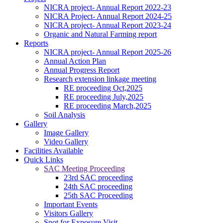
NICRA project- Annual Report 2022-23
NICRA Project- Annual Report 2024-25
NICRA project- Annual Report 2023-24
Organic and Natural Farming report
Reports
NICRA project- Annual Report 2025-26
Annual Action Plan
Annual Progress Report
Research extension linkage meeting
RE proceeding Oct,2025
RE proceeding July,2025
RE proceeding March,2025
Soil Analysis
Gallery
Image Gallery
Video Gallery
କପାର ସଙ୍କର କିସମ ପାଇଁ ଜେଇ.କେ ଦୁର୍ଗା, ଅଟଳ,ଧାନୋ, ଗବର, ଶ୍ରୀ
Facilities Available
ତୁଳସୀ, ଭାଗ୍ୟ, ଆକ୍କା, ଚନ୍ଦ୍ରମୁଖୀ ଉତ୍ତମ ଅଟେ
Quick Links
------------------------
SAC Meeting Proceeding
ଗଜା ପୂର୍ବବର୍ତ୍ତୀ ଘାସମରା ଔଷଧ ପ୍ରୟୋଗ କରିନଥିଲେ ଧାନ ବୁଣିବାର 15
23rd SAC proceeding
ରୁ 20 ଦିନରେ ଏକର ପ୍ରତି 120 ମି.ଲି ବିସ୍ପାଇରିବାକ୍ ସୋଡିୟମ୍
24th SAC proceeding
10%ଏସ.ସି 200 ଲି. ପାଣିରେ ସିଞ୍ଚନ୍ତୁ
25th SAC Proceeding
------------------------
Important Events
ସାଧାରଣ କପା ଚାଷପାଇଁ ୧ କି.ଗ୍ରା. ପ୍ରତି ଏକର ଏବଂ ସଘନ କପା
Visitors Gallery
ଚାଷପାଇଁ ୫ କି.ଗ୍ରା. ପ୍ରତି ଏକର ବିହନ ଆବଶ୍ୟକ
Spot for Exposure Visit