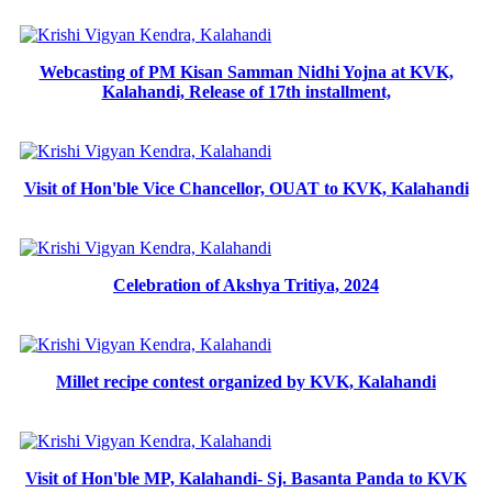
Webcasting of PM Kisan Samman Nidhi Yojna at KVK,
Kalahandi, Release of 17th installment,
Visit of Hon'ble Vice Chancellor, OUAT to KVK, Kalahandi
Celebration of Akshya Tritiya, 2024
Millet recipe contest organized by KVK, Kalahandi
Visit of Hon'ble MP, Kalahandi- Sj. Basanta Panda to KVK