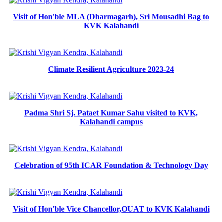
Visit of Hon'ble MLA (Dharmagarh), Sri Mousadhi Bag to
KVK Kalahandi
Climate Resilient Agriculture 2023-24
Padma Shri Sj. Pataet Kumar Sahu visited to KVK,
Kalahandi campus
Celebration of 95th ICAR Foundation & Technology Day
Visit of Hon'ble Vice Chancellor,OUAT to KVK Kalahandi