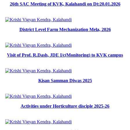
26th SAC Meeting of KVK, Kalahandi on Dt:20.01.2026
District Level Farm Mechanization Mela, 2026
Visit of Prof. R.Dash, JDE I/c(Monitoring) to KVK campus
Kisan Samman Diwas 2025
Activities under Horticulture disciple 2025-26