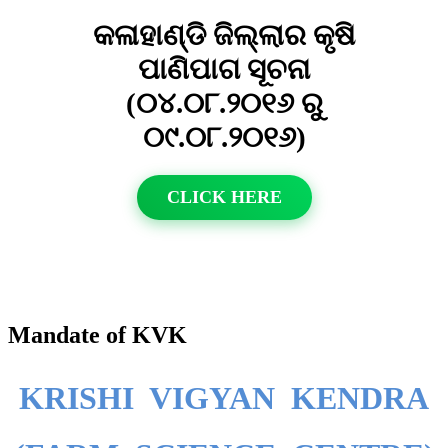
କଳାହାଣ୍ଡି ଜିଲ୍ଲାର କୃଷି
ପାଣିପାଗ ସୂଚନା
(୦୪.୦୮.୨୦୧୬ ରୁ
୦୯.୦୮.୨୦୧୬)
CLICK HERE
Mandate of KVK
KRISHI VIGYAN KENDRA