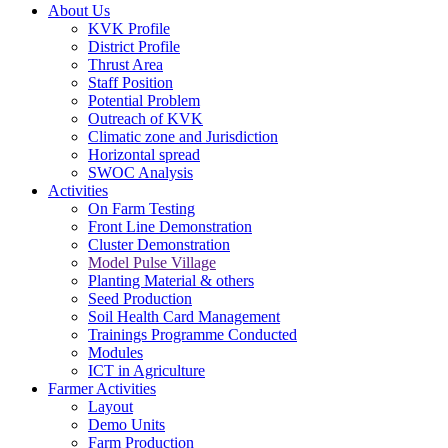
About Us
KVK Profile
District Profile
Thrust Area
Staff Position
Potential Problem
Outreach of KVK
Climatic zone and Jurisdiction
Horizontal spread
SWOC Analysis
Activities
On Farm Testing
Front Line Demonstration
Cluster Demonstration
Model Pulse Village
Planting Material & others
Seed Production
Soil Health Card Management
Trainings Programme Conducted
Modules
ICT in Agriculture
Farmer Activities
Layout
Demo Units
Farm Production