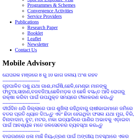
------------------------
Programmes & Schemes
ବୁଣିବା ପୂର୍ବରୁ ୧ କିଗ୍ରା ମଞ୍ଜିକୁ ୭ ଗ୍ରାମ ଇମିଡାକ୍ଲୋପ୍ରିଡ୍ ୭୦ ଡବ୍ଲୁ.ଜି
Convergence Activities
ଦ୍ୱାରା ବିଶୋଧନ କରନ୍ତୁ ଯାହାଦ୍ୱାରା ଶୋଷକ ପୋକାମାନର ସଂକ୍ରମଣ
Service Providers
ହ୍ରାସ ପାଇବ
Publications
------------------------
Research Paper
ଚିନାବାଦାମର ପତ୍ର ସୁଡଙ୍ଗ ପୋକ : ବର୍ତମାନ ପାଗରେ ଉଚ୍ଚ ତାପମାତ୍ରା
Booklet
ପାଇଁ ପତ୍ର ସୁଢଙ୍ଗ ପୋକର ପାଦୁର୍ଭାବ ଦେଖା ଦେବାର ସମ୍ଭାବନା ରହିଛି ।
Leaflet
ସଂକ୍ରମଣ ଦେଖା ଦେଲେ ନିୟନ୍ତ୍ରଣ ପାଇଁ ୨ ମିଲିଗ୍ରାମ Prophenophos
Newsletter
୫୦% ଇସି କୁ ପ୍ରତି ଏକ ଲିଟର ପାଣିରେ ମିଶାଇ ସିଞ୍ଚନ କେନ୍ତୁ ।
Contact Us
------------------------
ଚଣା ଓ ବୁଟର ୭୦ ରୁ ୮୦ ଭାଗ ଛୁଇଁ ପାକଳ ହୋଇଗଲେ ଅମଳ କରି
Mobile Advisory
ଦିଅନ୍ତୁ ଏବଂ ଅମଳ ପରେ ମଞ୍ଜିକୁ ଖରାରେ ଭଲ ଭାବରେ ଶୁଖାନ୍ତୁ
ଯେପରିକି ମଞ୍ଜିରେ 8 ରୁ 10 ଭାଗ ଜଳୀୟ ଅଂଶ ରହିବ
------------------------
ଗୃହପାଳିତ ପଶୁ ଯଥା ଗାଈ,ମଇଁଷି,ଛେଳି,ମେଣ୍ଢା ମାନଙ୍କୁ
ଫାଟୁଆ,ସାହାଣ,ବଜବଜିଆ,ଛେଳିମଡ଼କ ଓ ଛେଳି ବସନ୍ତ ଆଦି ରୋଗରୁ
ରକ୍ଷା କରିବା ପାଇଁ ଉପଯୁକ୍ତ ସମୟରେ ଟୀକାକରଣ କରନ୍ତୁ
------------------------
ଦୀର୍ଘଦିନ ଧରି ଜିଲ୍ଲାରେ ପାଗ ଶୁଖିଲା ରହିଥିବାରୁ ଚାଷୀଭାଇମାନେ ଜମିରେ
ବତର ପ୍ରତି ଧ୍ୟାନ ଦିଅନ୍ତୁ ଏବଂ ଛିଡା ହେଇଥିବା ଫସଲ ଯଥା ମୁଗ, ବିରି,
ଚିନାବାଦାମ, ବୁଟ, ମଟର, ମକା ଇତ୍ୟାଦିରେ ପାଣିର ଅଭାବକୁ ଏଡ଼ାଇବା
ପାଇଁ ଆବଶ୍ୟକ ମତେ ଜଳସେଚନର ବ୍ୟବସ୍ଥା କରନ୍ତୁ
------------------------
ବାଇଗଣରେ ଧଳା ମାଛି ନିୟନ୍ତ୍ରଣ ପାଇଁ ଅଙ୍ଗୀୟ ଅବସ୍ଥାରେ ଏକର
ପ୍ରତି ୮-୧୦ ଟି ଅଠା ଲାଗିଥିବା ହଳଦିଆ ଯନ୍ତା ବ୍ୟବହାର କରନ୍ତୁ ।