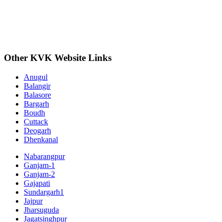
Other KVK Website Links
Anugul
Balangir
Balasore
Bargarh
Boudh
Cuttack
Deogarh
Dhenkanal
Nabarangpur
Ganjam-1
Ganjam-2
Gajapati
Sundargarh1
Jajpur
Jharsuguda
Jagatsinghpur