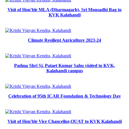
Visit of Hon'ble MLA (Dharmagarh), Sri Mousadhi Bag to
KVK Kalahandi
Climate Resilient Agriculture 2023-24
Padma Shri Sj. Pataet Kumar Sahu visited to KVK,
Kalahandi campus
Celebration of 95th ICAR Foundation & Technology Day
Visit of Hon'ble Vice Chancellor,OUAT to KVK Kalahandi