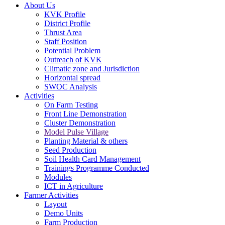
About Us
KVK Profile
District Profile
Thrust Area
Staff Position
Potential Problem
Outreach of KVK
Climatic zone and Jurisdiction
Horizontal spread
SWOC Analysis
Activities
On Farm Testing
Front Line Demonstration
Cluster Demonstration
Model Pulse Village
Planting Material & others
Seed Production
Soil Health Card Management
Trainings Programme Conducted
Modules
ICT in Agriculture
Farmer Activities
Layout
Demo Units
Farm Production