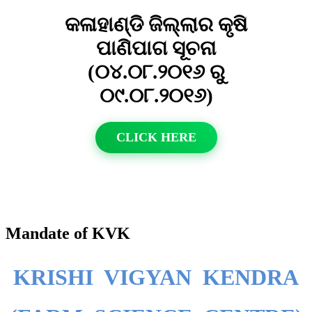
କଳାହାଣ୍ଡି ଜିଲ୍ଲାର କୃଷି
ପାଣିପାଗ ସୂଚନା
(୦୪.୦୮.୨୦୧୬ ରୁ
୦୯.୦୮.୨୦୧୬)
CLICK HERE
Mandate of KVK
KRISHI VIGYAN KENDRA