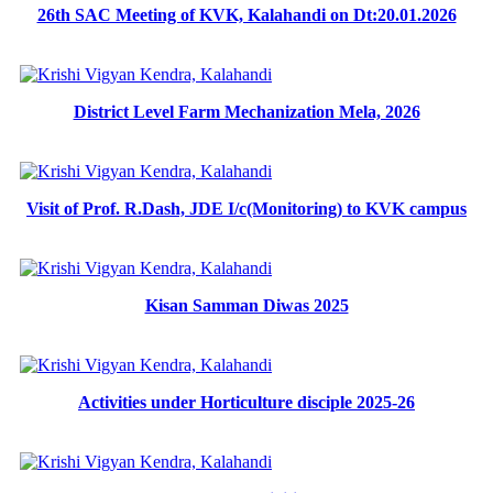
26th SAC Meeting of KVK, Kalahandi on Dt:20.01.2026
District Level Farm Mechanization Mela, 2026
Visit of Prof. R.Dash, JDE I/c(Monitoring) to KVK campus
Kisan Samman Diwas 2025
Activities under Horticulture disciple 2025-26