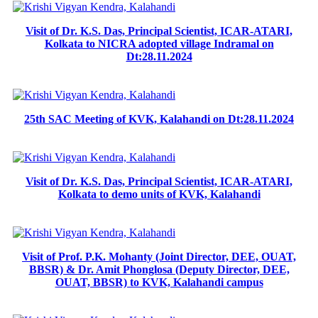
Visit of Dr. K.S. Das, Principal Scientist, ICAR-ATARI,
Kolkata to NICRA adopted village Indramal on
Dt:28.11.2024
25th SAC Meeting of KVK, Kalahandi on Dt:28.11.2024
Visit of Dr. K.S. Das, Principal Scientist, ICAR-ATARI,
Kolkata to demo units of KVK, Kalahandi
Visit of Prof. P.K. Mohanty (Joint Director, DEE, OUAT,
BBSR) & Dr. Amit Phonglosa (Deputy Director, DEE,
OUAT, BBSR) to KVK, Kalahandi campus