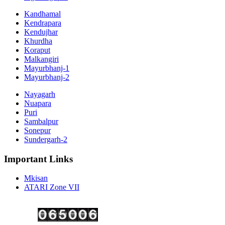
Kandhamal
Kendrapara
Kendujhar
Khurdha
Koraput
Malkangiri
Mayurbhanj-1
Mayurbhanj-2
Nayagarh
Nuapara
Puri
Sambalpur
Sonepur
Sundergarh-2
Important Links
Mkisan
ATARI Zone VII
Copyright ©
2026 Krishi Vigyan Kendra, Kalahandi. All Rights Reserved.
Visitor No.