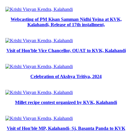
Webcasting of PM Kisan Samman Nidhi Yojna at KVK,
Kalahandi, Release of 17th installment,
Visit of Hon'ble Vice Chancellor, OUAT to KVK, Kalahandi
Celebration of Akshya Tritiya, 2024
Millet recipe contest organized by KVK, Kalahandi
Visit of Hon'ble MP, Kalahandi- Sj. Basanta Panda to KVK