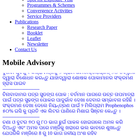
Programmes & Schemes
କପାର ସଙ୍କର କିସମ ପାଇଁ ଜେଇ.କେ ଦୁର୍ଗା, ଅଟଳ,ଧାନୋ, ଗବର, ଶ୍ରୀ
Convergence Activities
ତୁଳସୀ, ଭାଗ୍ୟ, ଆକ୍କା, ଚନ୍ଦ୍ରମୁଖୀ ଉତ୍ତମ ଅଟେ
Service Providers
------------------------
Publications
ଗଜା ପୂର୍ବବର୍ତ୍ତୀ ଘାସମରା ଔଷଧ ପ୍ରୟୋଗ କରିନଥିଲେ ଧାନ ବୁଣିବାର 15
Research Paper
ରୁ 20 ଦିନରେ ଏକର ପ୍ରତି 120 ମି.ଲି ବିସ୍ପାଇରିବାକ୍ ସୋଡିୟମ୍
Booklet
10%ଏସ.ସି 200 ଲି. ପାଣିରେ ସିଞ୍ଚନ୍ତୁ
Leaflet
------------------------
Newsletter
ସାଧାରଣ କପା ଚାଷପାଇଁ ୧ କି.ଗ୍ରା. ପ୍ରତି ଏକର ଏବଂ ସଘନ କପା
Contact Us
ଚାଷପାଇଁ ୫ କି.ଗ୍ରା. ପ୍ରତି ଏକର ବିହନ ଆବଶ୍ୟକ
------------------------
Mobile Advisory
ବୁଣିବା ପୂର୍ବରୁ ୧ କିଗ୍ରା ମଞ୍ଜିକୁ ୭ ଗ୍ରାମ ଇମିଡାକ୍ଲୋପ୍ରିଡ୍ ୭୦ ଡବ୍ଲୁ.ଜି
ଦ୍ୱାରା ବିଶୋଧନ କରନ୍ତୁ ଯାହାଦ୍ୱାରା ଶୋଷକ ପୋକାମାନର ସଂକ୍ରମଣ
ହ୍ରାସ ପାଇବ
------------------------
ଚିନାବାଦାମର ପତ୍ର ସୁଡଙ୍ଗ ପୋକ : ବର୍ତମାନ ପାଗରେ ଉଚ୍ଚ ତାପମାତ୍ରା
ପାଇଁ ପତ୍ର ସୁଢଙ୍ଗ ପୋକର ପାଦୁର୍ଭାବ ଦେଖା ଦେବାର ସମ୍ଭାବନା ରହିଛି ।
ସଂକ୍ରମଣ ଦେଖା ଦେଲେ ନିୟନ୍ତ୍ରଣ ପାଇଁ ୨ ମିଲିଗ୍ରାମ Prophenophos
୫୦% ଇସି କୁ ପ୍ରତି ଏକ ଲିଟର ପାଣିରେ ମିଶାଇ ସିଞ୍ଚନ କେନ୍ତୁ ।
------------------------
ଚଣା ଓ ବୁଟର ୭୦ ରୁ ୮୦ ଭାଗ ଛୁଇଁ ପାକଳ ହୋଇଗଲେ ଅମଳ କରି
ଦିଅନ୍ତୁ ଏବଂ ଅମଳ ପରେ ମଞ୍ଜିକୁ ଖରାରେ ଭଲ ଭାବରେ ଶୁଖାନ୍ତୁ
ଯେପରିକି ମଞ୍ଜିରେ 8 ରୁ 10 ଭାଗ ଜଳୀୟ ଅଂଶ ରହିବ
------------------------
ଗୃହପାଳିତ ପଶୁ ଯଥା ଗାଈ,ମଇଁଷି,ଛେଳି,ମେଣ୍ଢା ମାନଙ୍କୁ