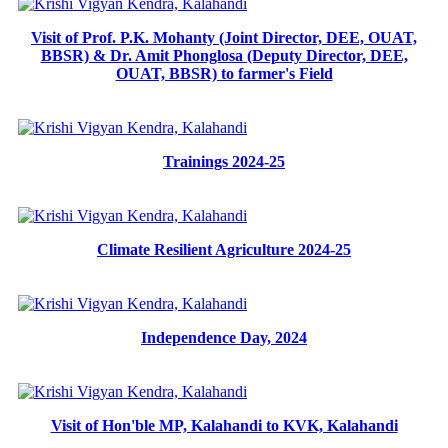
Visit of Prof. P.K. Mohanty (Joint Director, DEE, OUAT,
BBSR) & Dr. Amit Phonglosa (Deputy Director, DEE,
OUAT, BBSR) to farmer's Field
Trainings 2024-25
Climate Resilient Agriculture 2024-25
Independence Day, 2024
Visit of Hon'ble MP, Kalahandi to KVK, Kalahandi