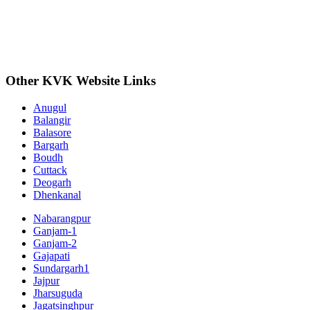
Other KVK Website Links
Anugul
Balangir
Balasore
Bargarh
Boudh
Cuttack
Deogarh
Dhenkanal
Nabarangpur
Ganjam-1
Ganjam-2
Gajapati
Sundargarh1
Jajpur
Jharsuguda
Jagatsinghpur