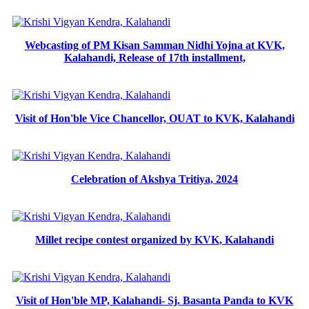
Webcasting of PM Kisan Samman Nidhi Yojna at KVK,
Kalahandi, Release of 17th installment,
Visit of Hon'ble Vice Chancellor, OUAT to KVK, Kalahandi
Celebration of Akshya Tritiya, 2024
Millet recipe contest organized by KVK, Kalahandi
Visit of Hon'ble MP, Kalahandi- Sj. Basanta Panda to KVK