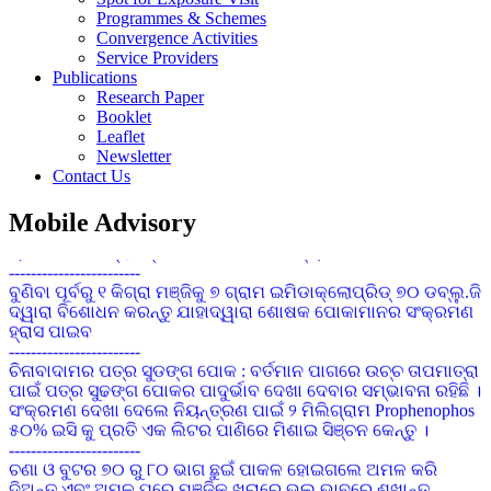
Programmes & Schemes
Convergence Activities
Service Providers
କପାର ସଙ୍କର କିସମ ପାଇଁ ଜେଇ.କେ ଦୁର୍ଗା, ଅଟଳ,ଧାନୋ, ଗବର, ଶ୍ରୀ
Publications
ତୁଳସୀ, ଭାଗ୍ୟ, ଆକ୍କା, ଚନ୍ଦ୍ରମୁଖୀ ଉତ୍ତମ ଅଟେ
Research Paper
------------------------
Booklet
ଗଜା ପୂର୍ବବର୍ତ୍ତୀ ଘାସମରା ଔଷଧ ପ୍ରୟୋଗ କରିନଥିଲେ ଧାନ ବୁଣିବାର 15
Leaflet
ରୁ 20 ଦିନରେ ଏକର ପ୍ରତି 120 ମି.ଲି ବିସ୍ପାଇରିବାକ୍ ସୋଡିୟମ୍
Newsletter
10%ଏସ.ସି 200 ଲି. ପାଣିରେ ସିଞ୍ଚନ୍ତୁ
Contact Us
------------------------
ସାଧାରଣ କପା ଚାଷପାଇଁ ୧ କି.ଗ୍ରା. ପ୍ରତି ଏକର ଏବଂ ସଘନ କପା
Mobile Advisory
ଚାଷପାଇଁ ୫ କି.ଗ୍ରା. ପ୍ରତି ଏକର ବିହନ ଆବଶ୍ୟକ
------------------------
ବୁଣିବା ପୂର୍ବରୁ ୧ କିଗ୍ରା ମଞ୍ଜିକୁ ୭ ଗ୍ରାମ ଇମିଡାକ୍ଲୋପ୍ରିଡ୍ ୭୦ ଡବ୍ଲୁ.ଜି
ଦ୍ୱାରା ବିଶୋଧନ କରନ୍ତୁ ଯାହାଦ୍ୱାରା ଶୋଷକ ପୋକାମାନର ସଂକ୍ରମଣ
ହ୍ରାସ ପାଇବ
------------------------
ଚିନାବାଦାମର ପତ୍ର ସୁଡଙ୍ଗ ପୋକ : ବର୍ତମାନ ପାଗରେ ଉଚ୍ଚ ତାପମାତ୍ରା
ପାଇଁ ପତ୍ର ସୁଢଙ୍ଗ ପୋକର ପାଦୁର୍ଭାବ ଦେଖା ଦେବାର ସମ୍ଭାବନା ରହିଛି ।
ସଂକ୍ରମଣ ଦେଖା ଦେଲେ ନିୟନ୍ତ୍ରଣ ପାଇଁ ୨ ମିଲିଗ୍ରାମ Prophenophos
୫୦% ଇସି କୁ ପ୍ରତି ଏକ ଲିଟର ପାଣିରେ ମିଶାଇ ସିଞ୍ଚନ କେନ୍ତୁ ।
------------------------
ଚଣା ଓ ବୁଟର ୭୦ ରୁ ୮୦ ଭାଗ ଛୁଇଁ ପାକଳ ହୋଇଗଲେ ଅମଳ କରି
ଦିଅନ୍ତୁ ଏବଂ ଅମଳ ପରେ ମଞ୍ଜିକୁ ଖରାରେ ଭଲ ଭାବରେ ଶୁଖାନ୍ତୁ
ଯେପରିକି ମଞ୍ଜିରେ 8 ରୁ 10 ଭାଗ ଜଳୀୟ ଅଂଶ ରହିବ