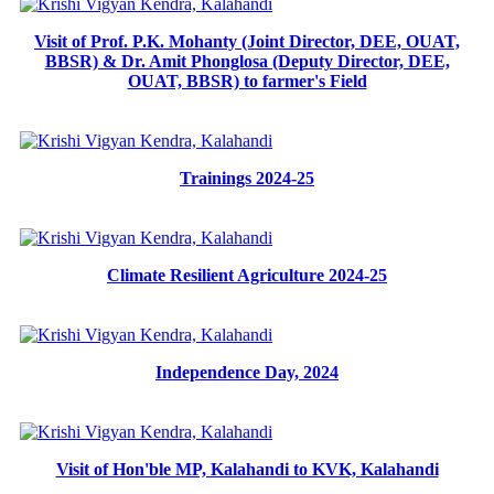
Visit of Prof. P.K. Mohanty (Joint Director, DEE, OUAT,
BBSR) & Dr. Amit Phonglosa (Deputy Director, DEE,
OUAT, BBSR) to farmer's Field
Trainings 2024-25
Climate Resilient Agriculture 2024-25
Independence Day, 2024
Visit of Hon'ble MP, Kalahandi to KVK, Kalahandi