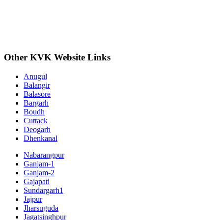
Other KVK Website Links
Anugul
Balangir
Balasore
Bargarh
Boudh
Cuttack
Deogarh
Dhenkanal
Nabarangpur
Ganjam-1
Ganjam-2
Gajapati
Sundargarh1
Jajpur
Jharsuguda
Jagatsinghpur