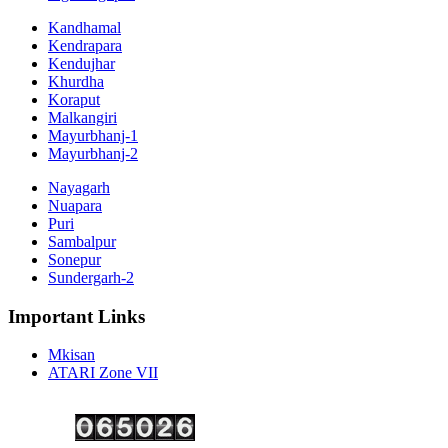
Kandhamal
Kendrapara
Kendujhar
Khurdha
Koraput
Malkangiri
Mayurbhanj-1
Mayurbhanj-2
Nayagarh
Nuapara
Puri
Sambalpur
Sonepur
Sundergarh-2
Important Links
Mkisan
ATARI Zone VII
Copyright ©
2026 Krishi Vigyan Kendra, Kalahandi. All Rights Reserved.
Visitor No.