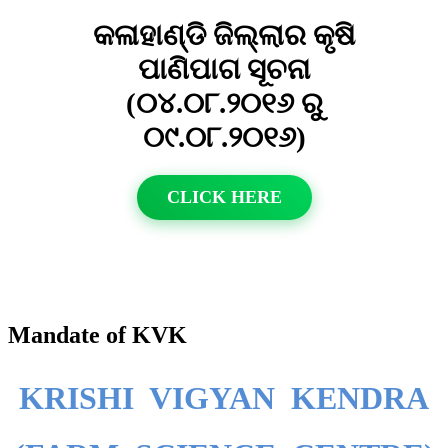
କଳାହାଣ୍ଡି ଜିଲ୍ଲାର କୃଷି
ପାଣିପାଗ ସୂଚନା
(୦୪.୦୮.୨୦୧୬ ରୁ
୦୯.୦୮.୨୦୧୬)
CLICK HERE
Mandate of KVK
KRISHI VIGYAN KENDRA