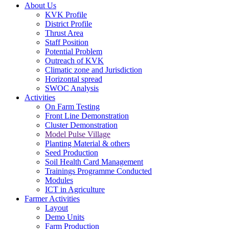
About Us
KVK Profile
District Profile
Thrust Area
Staff Position
Potential Problem
Outreach of KVK
Climatic zone and Jurisdiction
Horizontal spread
SWOC Analysis
Activities
On Farm Testing
Front Line Demonstration
Cluster Demonstration
Model Pulse Village
Planting Material & others
Seed Production
Soil Health Card Management
Trainings Programme Conducted
Modules
ICT in Agriculture
Farmer Activities
Layout
Demo Units
Farm Production