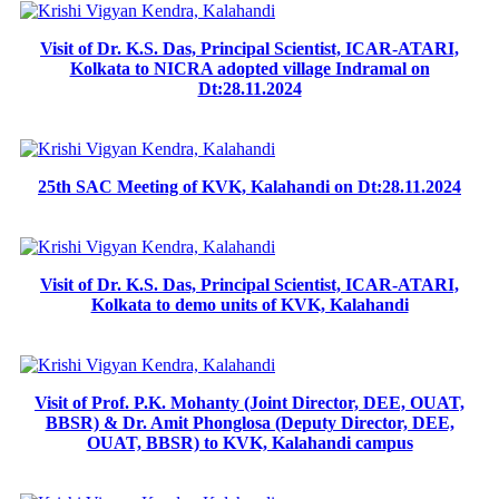
Visit of Dr. K.S. Das, Principal Scientist, ICAR-ATARI,
Kolkata to NICRA adopted village Indramal on
Dt:28.11.2024
25th SAC Meeting of KVK, Kalahandi on Dt:28.11.2024
Visit of Dr. K.S. Das, Principal Scientist, ICAR-ATARI,
Kolkata to demo units of KVK, Kalahandi
Visit of Prof. P.K. Mohanty (Joint Director, DEE, OUAT,
BBSR) & Dr. Amit Phonglosa (Deputy Director, DEE,
OUAT, BBSR) to KVK, Kalahandi campus