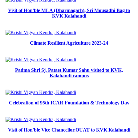
Visit of Hon'ble MLA (Dharmagarh), Sri Mousadhi Bag to
KVK Kalahandi
Climate Resilient Agriculture 2023-24
Padma Shri Sj. Pataet Kumar Sahu visited to KVK,
Kalahandi campus
Celebration of 95th ICAR Foundation & Technology Day
Visit of Hon'ble Vice Chancellor,OUAT to KVK Kalahandi