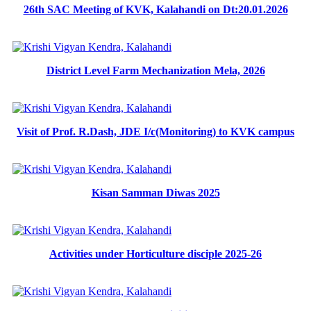
26th SAC Meeting of KVK, Kalahandi on Dt:20.01.2026
District Level Farm Mechanization Mela, 2026
Visit of Prof. R.Dash, JDE I/c(Monitoring) to KVK campus
Kisan Samman Diwas 2025
Activities under Horticulture disciple 2025-26