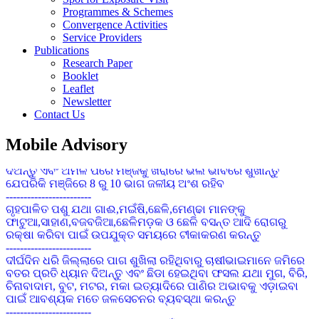
ଚାଷପାଇଁ ୫ କି.ଗ୍ରା. ପ୍ରତି ଏକର ବିହନ ଆବଶ୍ୟକ
Programmes & Schemes
------------------------
Convergence Activities
ବୁଣିବା ପୂର୍ବରୁ ୧ କିଗ୍ରା ମଞ୍ଜିକୁ ୭ ଗ୍ରାମ ଇମିଡାକ୍ଲୋପ୍ରିଡ୍ ୭୦ ଡବ୍ଲୁ.ଜି
Service Providers
ଦ୍ୱାରା ବିଶୋଧନ କରନ୍ତୁ ଯାହାଦ୍ୱାରା ଶୋଷକ ପୋକାମାନର ସଂକ୍ରମଣ
Publications
ହ୍ରାସ ପାଇବ
Research Paper
------------------------
Booklet
ଚିନାବାଦାମର ପତ୍ର ସୁଡଙ୍ଗ ପୋକ : ବର୍ତମାନ ପାଗରେ ଉଚ୍ଚ ତାପମାତ୍ରା
Leaflet
ପାଇଁ ପତ୍ର ସୁଢଙ୍ଗ ପୋକର ପାଦୁର୍ଭାବ ଦେଖା ଦେବାର ସମ୍ଭାବନା ରହିଛି ।
Newsletter
ସଂକ୍ରମଣ ଦେଖା ଦେଲେ ନିୟନ୍ତ୍ରଣ ପାଇଁ ୨ ମିଲିଗ୍ରାମ Prophenophos
Contact Us
୫୦% ଇସି କୁ ପ୍ରତି ଏକ ଲିଟର ପାଣିରେ ମିଶାଇ ସିଞ୍ଚନ କେନ୍ତୁ ।
------------------------
Mobile Advisory
ଚଣା ଓ ବୁଟର ୭୦ ରୁ ୮୦ ଭାଗ ଛୁଇଁ ପାକଳ ହୋଇଗଲେ ଅମଳ କରି
ଦିଅନ୍ତୁ ଏବଂ ଅମଳ ପରେ ମଞ୍ଜିକୁ ଖରାରେ ଭଲ ଭାବରେ ଶୁଖାନ୍ତୁ
ଯେପରିକି ମଞ୍ଜିରେ 8 ରୁ 10 ଭାଗ ଜଳୀୟ ଅଂଶ ରହିବ
------------------------
ଗୃହପାଳିତ ପଶୁ ଯଥା ଗାଈ,ମଇଁଷି,ଛେଳି,ମେଣ୍ଢା ମାନଙ୍କୁ
ଫାଟୁଆ,ସାହାଣ,ବଜବଜିଆ,ଛେଳିମଡ଼କ ଓ ଛେଳି ବସନ୍ତ ଆଦି ରୋଗରୁ
ରକ୍ଷା କରିବା ପାଇଁ ଉପଯୁକ୍ତ ସମୟରେ ଟୀକାକରଣ କରନ୍ତୁ
------------------------
ଦୀର୍ଘଦିନ ଧରି ଜିଲ୍ଲାରେ ପାଗ ଶୁଖିଲା ରହିଥିବାରୁ ଚାଷୀଭାଇମାନେ ଜମିରେ
ବତର ପ୍ରତି ଧ୍ୟାନ ଦିଅନ୍ତୁ ଏବଂ ଛିଡା ହେଇଥିବା ଫସଲ ଯଥା ମୁଗ, ବିରି,
ଚିନାବାଦାମ, ବୁଟ, ମଟର, ମକା ଇତ୍ୟାଦିରେ ପାଣିର ଅଭାବକୁ ଏଡ଼ାଇବା
ପାଇଁ ଆବଶ୍ୟକ ମତେ ଜଳସେଚନର ବ୍ୟବସ୍ଥା କରନ୍ତୁ
------------------------
ବାଇଗଣରେ ଧଳା ମାଛି ନିୟନ୍ତ୍ରଣ ପାଇଁ ଅଙ୍ଗୀୟ ଅବସ୍ଥାରେ ଏକର