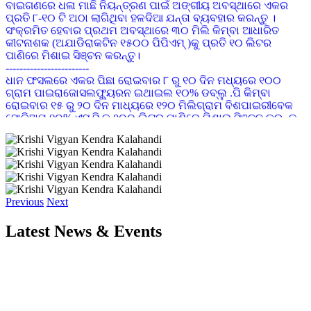
ପ୍ରତି ୮-୧୦ ଟି ଅଠା ଲାଗିଥିବା ହଳଦିଆ ଯନ୍ତା ବ୍ୟବହାର କରନ୍ତୁ ।
ସଂକ୍ରମିତ ହେବାର ପ୍ରଥମ ଅବସ୍ଥାରେ ୩୦ ମିଲି କିମ୍ବା ଆଧାରିତ
କୀଟନାଶକ (ଅଯାଡିରାକଟିନ ୧୫୦୦ ପିପିଏମ୍ )କୁ ପ୍ରତି ୧୦ ଲିଟର
ପାଣିରେ ମିଶାଇ ସିଞ୍ଚନ କରନ୍ତୁ।
------------------------
ଧାନ ଫସଲରେ ଏକର ପିଛା ରୋଇବାର ୮ ରୁ ୧୦ ଦିନ ମଧ୍ୟରେ ୧୦୦
ଗ୍ରାମ ପାଇରାଜୋସଲଫ୍ୟୁରନ ଇଥାଇଲ ୧୦% ଡବ୍ଲୁ .ପି କିମ୍ବା
ରୋଇବାର ୧୫ ରୁ ୨୦ ଦିନ ମାଧ୍ୟରେ ୧୨୦ ମିଲିଗ୍ରାମ ବିଶପାଇରୀବେକ
ସୋଡିଅମ ୧୦% ଏସ.ସି କୁ ୨୦୦ ଲିଟର ପାଣିରେ ମିଶାଇ ସିଞ୍ଚନ କରନ୍ତୁ
------------------------
ଛଟା ବୁଣା ଧନରେ ପ୍ରଥମ କିସ୍ତି ସାର ହିସାବରେ ଏକର ପିଛା ୨୪ କି.ଗ୍ରା
ୟୁରିଆ ସାରାକୁ ବୁଣିବାର ୨୦ ରୁ ୨୫ ଦିନ ମଧ୍ୟରେ ପ୍ରୟୋଗ କରନ୍ତୁ ।
ରୁଆ ଧାନ କ୍ଷେତ୍ରରେ ଶେଷ ଥର କାଦୁଅ କରିବା ସମୟରେ ମୂଳ ସାର
ଭାବେ ଏକର ପିଛା ଡି.ଏ.ପି ୪୪ କି.ଗ୍ରା ଓ ୨୨ କି.ଗ୍ରା. ଏମ.ଓ.ପି ସାର
ପ୍ରୟୋଗ କରନ୍ତୁ ଏବଂ ରୋଇବାର ୨୦ ରୁ ୨୫ ଦିନ ମଧ୍ୟରେ ୩୫ କି.ଗ୍ରା.
ୟୁରିଆ ସାରକୁ ପ୍ରଥମ କିସ୍ତି ସାର ହିସାବରେ ପ୍ରୟୋଗ କରନ୍ତୁ ।
Previous
Next
------------------------
ଡାଲିଜାତୀୟ ଫସଲରେ ପତ୍ର ହଳଦିଆ ରୋଗ(YMV)ଦେଖାଦେଲେ
IMIDACLOPRID ୧୭.୮ SL କୁ ୦.୩ ମି.ଲି ପ୍ରତି ୧ ଲିଟର ପାଣିରେ
Latest News & Events
ମିଶାଇ ସିଞ୍ଚନ କରନ୍ତୁ
------------------------
କାଜୁ ଗଛରେ ଫୁଲ ଆସିଲା ବେଳେ OXYDEMENTON METHYL ୨ ମି
ଲି ପ୍ରତି ଲିଟର ପାଣିରେ ମିଶାଇ ସିଞ୍ଚନ କଲେ ଡାହାଣିଆ ପୋକ ଲାଗିବ
ନାହିଁ
------------------------