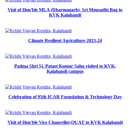
Visit of Hon'ble MLA (Dharmagarh), Sri Mousadhi Bag to
KVK Kalahandi
Climate Resilient Agriculture 2023-24
Padma Shri Sj. Pataet Kumar Sahu visited to KVK,
Kalahandi campus
Celebration of 95th ICAR Foundation & Technology Day
Visit of Hon'ble Vice Chancellor,OUAT to KVK Kalahandi