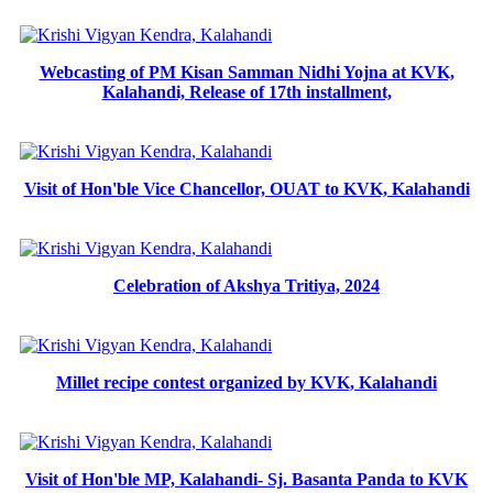
Webcasting of PM Kisan Samman Nidhi Yojna at KVK,
Kalahandi, Release of 17th installment,
Visit of Hon'ble Vice Chancellor, OUAT to KVK, Kalahandi
Celebration of Akshya Tritiya, 2024
Millet recipe contest organized by KVK, Kalahandi
Visit of Hon'ble MP, Kalahandi- Sj. Basanta Panda to KVK