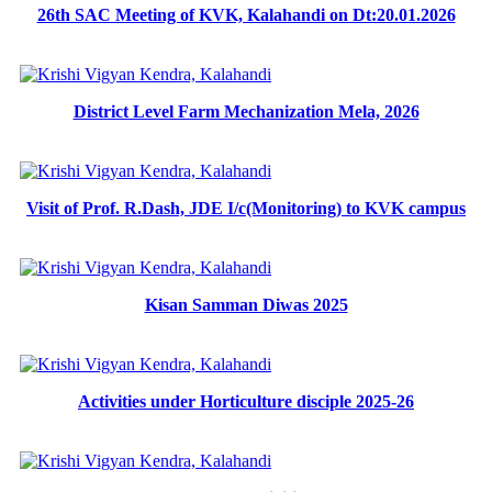
26th SAC Meeting of KVK, Kalahandi on Dt:20.01.2026
District Level Farm Mechanization Mela, 2026
Visit of Prof. R.Dash, JDE I/c(Monitoring) to KVK campus
Kisan Samman Diwas 2025
Activities under Horticulture disciple 2025-26