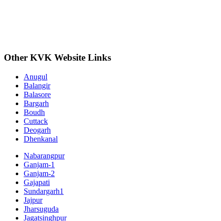
Other KVK Website Links
Anugul
Balangir
Balasore
Bargarh
Boudh
Cuttack
Deogarh
Dhenkanal
Nabarangpur
Ganjam-1
Ganjam-2
Gajapati
Sundargarh1
Jajpur
Jharsuguda
Jagatsinghpur