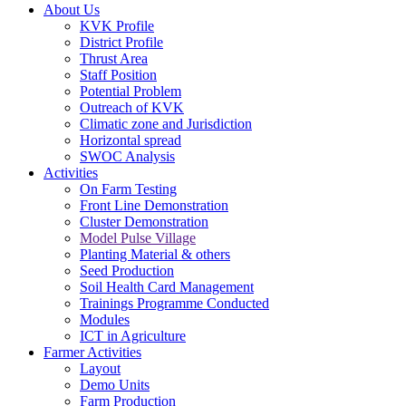
About Us
KVK Profile
District Profile
Thrust Area
Staff Position
Potential Problem
Outreach of KVK
Climatic zone and Jurisdiction
Horizontal spread
SWOC Analysis
Activities
On Farm Testing
Front Line Demonstration
Cluster Demonstration
Model Pulse Village
Planting Material & others
Seed Production
Soil Health Card Management
Trainings Programme Conducted
Modules
ICT in Agriculture
Farmer Activities
Layout
Demo Units
Farm Production