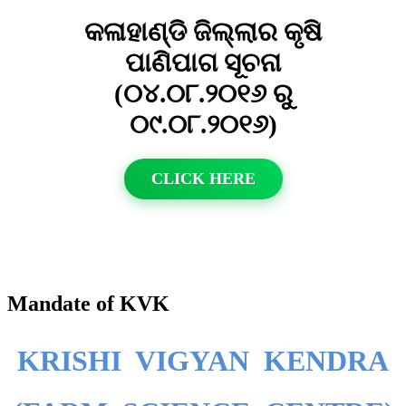
କଳାହାଣ୍ଡି ଜିଲ୍ଲାର କୃଷି
ପାଣିପାଗ ସୂଚନା
(୦୪.୦୮.୨୦୧୬ ରୁ
୦୯.୦୮.୨୦୧୬)
CLICK HERE
Mandate of KVK
KRISHI VIGYAN KENDRA