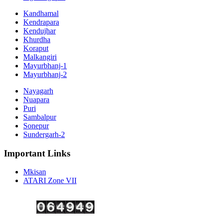
Kandhamal
Kendrapara
Kendujhar
Khurdha
Koraput
Malkangiri
Mayurbhanj-1
Mayurbhanj-2
Nayagarh
Nuapara
Puri
Sambalpur
Sonepur
Sundergarh-2
Important Links
Mkisan
ATARI Zone VII
Copyright ©
2026 Krishi Vigyan Kendra, Kalahandi. All Rights Reserved.
Visitor No.