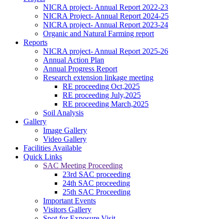
NICRA project- Annual Report 2022-23
NICRA Project- Annual Report 2024-25
NICRA project- Annual Report 2023-24
Organic and Natural Farming report
Reports
NICRA project- Annual Report 2025-26
Annual Action Plan
Annual Progress Report
Research extension linkage meeting
RE proceeding Oct,2025
RE proceeding July,2025
RE proceeding March,2025
Soil Analysis
Gallery
Image Gallery
Video Gallery
Facilities Available
କପାର ସଙ୍କର କିସମ ପାଇଁ ଜେଇ.କେ ଦୁର୍ଗା, ଅଟଳ,ଧାନୋ, ଗବର, ଶ୍ରୀ
Quick Links
ତୁଳସୀ, ଭାଗ୍ୟ, ଆକ୍କା, ଚନ୍ଦ୍ରମୁଖୀ ଉତ୍ତମ ଅଟେ
SAC Meeting Proceeding
------------------------
23rd SAC proceeding
ଗଜା ପୂର୍ବବର୍ତ୍ତୀ ଘାସମରା ଔଷଧ ପ୍ରୟୋଗ କରିନଥିଲେ ଧାନ ବୁଣିବାର 15
24th SAC proceeding
ରୁ 20 ଦିନରେ ଏକର ପ୍ରତି 120 ମି.ଲି ବିସ୍ପାଇରିବାକ୍ ସୋଡିୟମ୍
25th SAC Proceeding
10%ଏସ.ସି 200 ଲି. ପାଣିରେ ସିଞ୍ଚନ୍ତୁ
Important Events
------------------------
Visitors Gallery
ସାଧାରଣ କପା ଚାଷପାଇଁ ୧ କି.ଗ୍ରା. ପ୍ରତି ଏକର ଏବଂ ସଘନ କପା
Spot for Exposure Visit