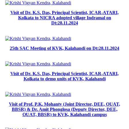
Visit of Dr. K.S. Das, Principal Scientist, ICAR-ATARI,
Kolkata to NICRA adopted village Indramal on
Dt:28.11.2024
25th SAC Meeting of KVK, Kalahandi on Dt:28.11.2024
Visit of Dr. K.S. Das, Principal Scientist, ICAR-ATARI,
Kolkata to demo units of KVK, Kalahandi
Visit of Prof. P.K. Mohanty (Joint Director, DEE, OUAT,
BBSR) & Dr. Amit Phonglosa (Deputy Director, DEE,
OUAT, BBSR) to KVK, Kalahandi campus