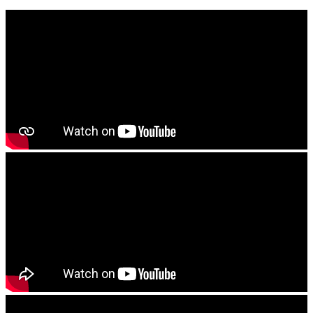
ଲଗାନ୍ତୁ ଯା ଦ୍ୱାରା ଝାଉଁଳା ଏବଂ ମୂଳ ଶଢା ହେବ ନାହିଁ
------------------------
ବାଦାମ କିମ୍ବା ରାଶି ଚାଷ କରିବାର ଥିଲେ ଜମିକୁ ଚୂନ କିମ୍ବା କାଗଜ କଲା
ମଇଳା ପକାଇ ଭଲଭାବରେ ଚାଷ କରିଦିୟନ୍ତୁ . ଶେଷ ଓଡ ଚାଷ ବେଳକୁ
୨୫୦ KG ଜିପସୁମ ପ୍ରତି ହେକଟରେ ପକାଇ ଭଲ ଭାବରେ ଚାଷ କରି
ଦିୟନ୍ତୁ
------------------------
ଯେ କୌଣଷି ବିହନ, ଚାରା ବା ଔଷଧ କିଣିବା ପୁର୍ବରୁ କୃଷି ବିଭାଗ ଅଧିକାରି ବା
ନିକଟସ୍ଥ କୃଷି ବିଜ୍ଞାନ କେନ୍ଦ୍ରର ବୈଜ୍ଞାନିକ ମାନଂକ ପରାମର୍ଶ ନିୟନ୍ତୁ
------------------------