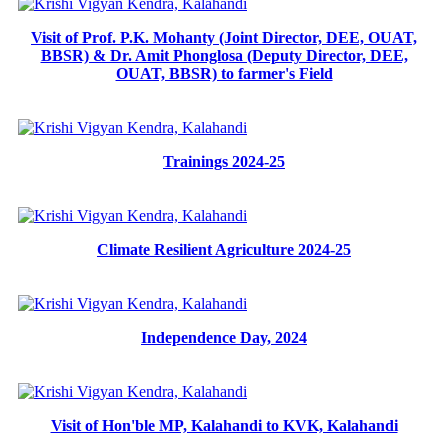
Visit of Prof. P.K. Mohanty (Joint Director, DEE, OUAT,
BBSR) & Dr. Amit Phonglosa (Deputy Director, DEE,
OUAT, BBSR) to farmer's Field
Trainings 2024-25
Climate Resilient Agriculture 2024-25
Independence Day, 2024
Visit of Hon'ble MP, Kalahandi to KVK, Kalahandi