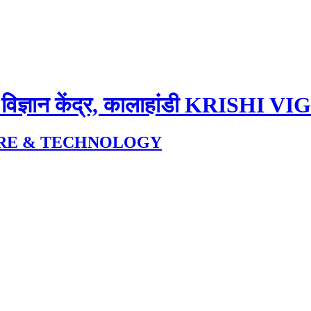
 विज्ञान केंद्र, कालाहांडी
KRISHI VI
URE & TECHNOLOGY