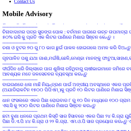
Contact Us
ସାଧାରଣ କପା ଚାଷପାଇଁ ୧ କି.ଗ୍ରା. ପ୍ରତି ଏକର ଏବଂ ସଘନ କପା ଚାଷପାଇଁ
------------------------
Mobile Advisory
ବୁଣିବା ପୂର୍ବରୁ ୧ କିଗ୍ରା ମଞ୍ଜିକୁ ୭ ଗ୍ରାମ ଇମିଡାକ୍ଲୋପ୍ରିଡ୍ ୭୦ ଡବ
------------------------
ଚିନାବାଦାମର ପତ୍ର ସୁଡଙ୍ଗ ପୋକ : ବର୍ତମାନ ପାଗରେ ଉଚ୍ଚ ତାପମାତ୍ରା ପ
୫୦% ଇସି କୁ ପ୍ରତି ଏକ ଲିଟର ପାଣିରେ ମିଶାଇ ସିଞ୍ଚନ କେନ୍ତୁ ।
------------------------
ଚଣା ଓ ବୁଟର ୭୦ ରୁ ୮୦ ଭାଗ ଛୁଇଁ ପାକଳ ହୋଇଗଲେ ଅମଳ କରି ଦିଅନ୍ତୁ 
------------------------
ଗୃହପାଳିତ ପଶୁ ଯଥା ଗାଈ,ମଇଁଷି,ଛେଳି,ମେଣ୍ଢା ମାନଙ୍କୁ ଫାଟୁଆ,ସାହ
------------------------
ଦୀର୍ଘଦିନ ଧରି ଜିଲ୍ଲାରେ ପାଗ ଶୁଖିଲା ରହିଥିବାରୁ ଚାଷୀଭାଇମାନେ ଜମିରେ 
ଆବଶ୍ୟକ ମତେ ଜଳସେଚନର ବ୍ୟବସ୍ଥା କରନ୍ତୁ
------------------------
ବାଇଗଣରେ ଧଳା ମାଛି ନିୟନ୍ତ୍ରଣ ପାଇଁ ଅଙ୍ଗୀୟ ଅବସ୍ଥାରେ ଏକର ପ୍ରତି 
(ଅଯାଡିରାକଟିନ ୧୫୦୦ ପିପିଏମ୍ )କୁ ପ୍ରତି ୧୦ ଲିଟର ପାଣିରେ ମିଶାଇ ସିଞ
------------------------
ଧାନ ଫସଲରେ ଏକର ପିଛା ରୋଇବାର ୮ ରୁ ୧୦ ଦିନ ମଧ୍ୟରେ ୧୦୦ ଗ୍ରାମ
ଏସ.ସି କୁ ୨୦୦ ଲିଟର ପାଣିରେ ମିଶାଇ ସିଞ୍ଚନ କରନ୍ତୁ
------------------------
ଛଟା ବୁଣା ଧନରେ ପ୍ରଥମ କିସ୍ତି ସାର ହିସାବରେ ଏକର ପିଛା ୨୪ କି.ଗ୍ରା
ପିଛା ଡି.ଏ.ପି ୪୪ କି.ଗ୍ରା ଓ ୨୨ କି.ଗ୍ରା. ଏମ.ଓ.ପି ସାର ପ୍ରୟୋଗ କରନ୍
------------------------
ଡାଲିଜାତୀୟ ଫସଲରେ ପତ୍ର ହଳଦିଆ ରୋଗ(YMV)ଦେଖାଦେଲେ IMIDACLOPRI