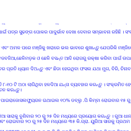
 ୫ କି.ଗ୍ରା. ପ୍ରତି ଏକର ବିହନ ଆବଶ୍ୟକ
୍ଲୁ.ଜି ଦ୍ୱାରା ବିଶୋଧନ କରନ୍ତୁ ଯାହାଦ୍ୱାରା ଶୋଷକ ପୋକାମାନର ସଂକ୍ରମଣ ହ୍
ାଇଁ ପତ୍ର ସୁଢଙ୍ଗ ପୋକର ପାଦୁର୍ଭାବ ଦେଖା ଦେବାର ସମ୍ଭାବନା ରହିଛି । ସଂ
ଏବଂ ଅମଳ ପରେ ମଞ୍ଜିକୁ ଖରାରେ ଭଲ ଭାବରେ ଶୁଖାନ୍ତୁ ଯେପରିକି ମଞ୍ଜିର
ାଣ,ବଜବଜିଆ,ଛେଳିମଡ଼କ ଓ ଛେଳି ବସନ୍ତ ଆଦି ରୋଗରୁ ରକ୍ଷା କରିବା ପାଇଁ 
ବତର ପ୍ରତି ଧ୍ୟାନ ଦିଅନ୍ତୁ ଏବଂ ଛିଡା ହେଇଥିବା ଫସଲ ଯଥା ମୁଗ, ବିରି, ଚିନ
୮-୧୦ ଟି ଅଠା ଲାଗିଥିବା ହଳଦିଆ ଯନ୍ତା ବ୍ୟବହାର କରନ୍ତୁ । ସଂକ୍ରମିତ 
୍ଚନ କରନ୍ତୁ।
 ପାଇରାଜୋସଲଫ୍ୟୁରନ ଇଥାଇଲ ୧୦% ଡବ୍ଲୁ .ପି କିମ୍ବା ରୋଇବାର ୧୫ ରୁ
 ୟୁରିଆ ସାରାକୁ ବୁଣିବାର ୨୦ ରୁ ୨୫ ଦିନ ମଧ୍ୟରେ ପ୍ରୟୋଗ କରନ୍ତୁ । ରୁ
ତୁ ଏବଂ ରୋଇବାର ୨୦ ରୁ ୨୫ ଦିନ ମଧ୍ୟରେ ୩୫ କି.ଗ୍ରା. ୟୁରିଆ ସାରକୁ ପ୍ରଥମ
D ୧୭.୮ SL କୁ ୦.୩ ମି.ଲି ପ୍ରତି ୧ ଲିଟର ପାଣିରେ ମିଶାଇ ସିଞ୍ଚନ 