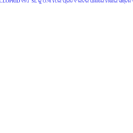
ତି ଲିଟର ପାଣିରେ ମିଶାଇ ସିଞ୍ଚନ କଲେ ଡାହାଣିଆ ପୋକ ଲାଗିବ ନାହିଁ
ଅଠାଳିଆ ଟ୍ରାପ ବା ଯନ୍ତା ବ୍ୟବହାର କରନ୍ତୁ |
ପନ କରିଲେ କି ଆକ୍ରମଣରୁ ଗଛକୁ ରକ୍ଷା କରାଯାଇ ପାରିବ |
ଏବଂ ଗଛକୁ BORDO MIXTURE (୧:୧ :୧୦୦ ଅନୁପାତ ର ତୁତିଆ, ଚୂନ ଏବଂ ପାଣି 
ଥିରେ ଶୀଘ୍ର ବଢୁଥିବା ଗଛ ଯଥା ନୀଳଗିରି, ଆକାଶିଆ, ଶାଗୁଆନ ଆଦି ଗଛକୁ ୩ ମି
ଟର ଲମ୍ବା , ୨.୫ ମିଟର ଚଉଡା ଏବଂ ୨୫ ସେମି ଉଚତା ବିଶିଷ୍ଟ ବେଡ଼ ତିଆରି 
EB ୨ ଗ୍ରାମ ପ୍ରତି ଲିଟର ପାଣିରେ ମିଶାଇ ସିଞ୍ଚନ କରନ୍ତୁ
ମ ଏକ ଲିଟର ପାଣିରେ ମିଶାଇ ୧୫ ମିନଟ ରଖି ଚାରାକୁ ଲଗାନ୍ତୁ ଯା ଦ୍ୱାରା ଝାଉଁ
ଲା ମଇଳା ପକାଇ ଭଲଭାବରେ ଚାଷ କରିଦିୟନ୍ତୁ . ଶେଷ ଓଡ ଚାଷ ବେଳକୁ ୨୫୦ 
ିକଟସ୍ଥ କୃଷି ବିଜ୍ଞାନ କେନ୍ଦ୍ରର ବୈଜ୍ଞାନିକ ମାନଂକ ପରାମର୍ଶ ନିୟନ୍ତୁ