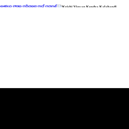
ରେକ୍ଷୀରେ ଫସଲ ପରିଚାଳନା ପାଇଁ ପରାମର୍ଶ
6 address by Hon'ble PM on dt.06.03.2026
va Sankalp Diwas"
K level on dt.17.02.2026