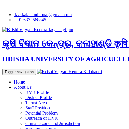
kvkkalahandi.ouat@gmail.com
+91 6372568845
କୃଷି ବିଜ୍ଞାନ କେନ୍ଦ୍ର, କଳାହାଣ୍ଡି
कृषि
ODISHA UNIVERSITY OF AGRICULT
Toggle navigation
Home
About Us
KVK Profile
District Profile
Thrust Area
Staff Position
Potential Problem
Outreach of KVK
Climatic zone and Jurisdiction
Horizontal spread