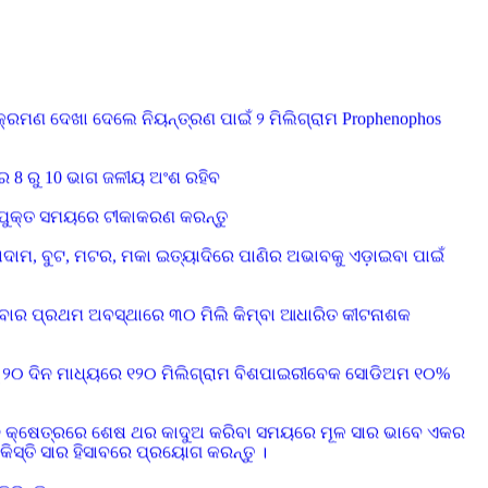
ରାସ ପାଇବ
କ୍ରମଣ ଦେଖା ଦେଲେ ନିୟନ୍ତ୍ରଣ ପାଇଁ ୨ ମିଲିଗ୍ରାମ Prophenophos
େ 8 ରୁ 10 ଭାଗ ଜଳୀୟ ଅଂଶ ରହିବ
ଉପଯୁକ୍ତ ସମୟରେ ଟୀକାକରଣ କରନ୍ତୁ
ାବାଦାମ, ବୁଟ, ମଟର, ମକା ଇତ୍ୟାଦିରେ ପାଣିର ଅଭାବକୁ ଏଡ଼ାଇବା ପାଇଁ
ହେବାର ପ୍ରଥମ ଅବସ୍ଥାରେ ୩୦ ମିଲି କିମ୍ବା ଆଧାରିତ କୀଟନାଶକ
 ୨୦ ଦିନ ମାଧ୍ୟରେ ୧୨୦ ମିଲିଗ୍ରାମ ବିଶପାଇରୀବେକ ସୋଡିଅମ ୧୦%
ଆ ଧାନ କ୍ଷେତ୍ରରେ ଶେଷ ଥର କାଦୁଅ କରିବା ସମୟରେ ମୂଳ ସାର ଭାବେ ଏକର
 କିସ୍ତି ସାର ହିସାବରେ ପ୍ରୟୋଗ କରନ୍ତୁ ।
କରନ୍ତୁ