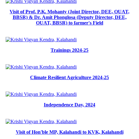
Visit of Prof. P.K. Mohanty (Joint Director, DEE, OUAT,
BBSR) & Dr. Amit Phonglosa (Deputy Director, DEE,
OUAT, BBSR) to farmer's Field
Trainings 2024-25
Climate Resilient Agriculture 2024-25
Independence Day, 2024
Visit of Hon'ble MP, Kalahandi to KVK, Kalahandi