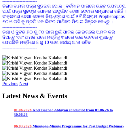
ପାଇଁ ପତ୍ର ସୁଢଙ୍ଗ ପୋକର ପାଦୁର୍ଭାବ ଦେଖା ଦେବାର ସମ୍ଭାବନା ରହିଛି ।
ସଂକ୍ରମଣ ଦେଖା ଦେଲେ ନିୟନ୍ତ୍ରଣ ପାଇଁ ୨ ମିଲିଗ୍ରାମ Prophenophos
୫୦% ଇସି କୁ ପ୍ରତି ଏକ ଲିଟର ପାଣିରେ ମିଶାଇ ସିଞ୍ଚନ କେନ୍ତୁ ।
------------------------
ଚଣା ଓ ବୁଟର ୭୦ ରୁ ୮୦ ଭାଗ ଛୁଇଁ ପାକଳ ହୋଇଗଲେ ଅମଳ କରି
ଦିଅନ୍ତୁ ଏବଂ ଅମଳ ପରେ ମଞ୍ଜିକୁ ଖରାରେ ଭଲ ଭାବରେ ଶୁଖାନ୍ତୁ
ଯେପରିକି ମଞ୍ଜିରେ 8 ରୁ 10 ଭାଗ ଜଳୀୟ ଅଂଶ ରହିବ
------------------------
ଗୃହପାଳିତ ପଶୁ ଯଥା ଗାଈ,ମଇଁଷି,ଛେଳି,ମେଣ୍ଢା ମାନଙ୍କୁ
ଫାଟୁଆ,ସାହାଣ,ବଜବଜିଆ,ଛେଳିମଡ଼କ ଓ ଛେଳି ବସନ୍ତ ଆଦି ରୋଗରୁ
ରକ୍ଷା କରିବା ପାଇଁ ଉପଯୁକ୍ତ ସମୟରେ ଟୀକାକରଣ କରନ୍ତୁ
------------------------
01.08.2026
ଲଘୁଚାପ ଜନିତ ମାତ୍ରାଧିକ ବୃଷ୍ଟିପାତ ଓ ସାମ୍ପ୍ରତିକ ବନ୍ୟା
ଦୀର୍ଘଦିନ ଧରି ଜିଲ୍ଲାରେ ପାଗ ଶୁଖିଲା ରହିଥିବାରୁ ଚାଷୀଭାଇମାନେ ଜମିରେ
ପରିପ୍ରେକ୍ଷୀରେ ଫସଲ ପରିଚାଳନା ପାଇଁ ପରାମର୍ଶ
ବତର ପ୍ରତି ଧ୍ୟାନ ଦିଅନ୍ତୁ ଏବଂ ଛିଡା ହେଇଥିବା ଫସଲ ଯଥା ମୁଗ, ବିରି,
ଚିନାବାଦାମ, ବୁଟ, ମଟର, ମକା ଇତ୍ୟାଦିରେ ପାଣିର ଅଭାବକୁ ଏଡ଼ାଇବା
ପାଇଁ ଆବଶ୍ୟକ ମତେ ଜଳସେଚନର ବ୍ୟବସ୍ଥା କରନ୍ତୁ
Previous
Next
04.07.2026
e-Newsletter @June-2026
------------------------
ବାଇଗଣରେ ଧଳା ମାଛି ନିୟନ୍ତ୍ରଣ ପାଇଁ ଅଙ୍ଗୀୟ ଅବସ୍ଥାରେ ଏକର
Latest News & Events
ପ୍ରତି ୮-୧୦ ଟି ଅଠା ଲାଗିଥିବା ହଳଦିଆ ଯନ୍ତା ବ୍ୟବହାର କରନ୍ତୁ ।
ସଂକ୍ରମିତ ହେବାର ପ୍ରଥମ ଅବସ୍ଥାରେ ୩୦ ମିଲି କିମ୍ବା ଆଧାରିତ
01.06.2026
Khet Bachao Abhiyan conducted from 01.06.26 to
କୀଟନାଶକ (ଅଯାଡିରାକଟିନ ୧୫୦୦ ପିପିଏମ୍ )କୁ ପ୍ରତି ୧୦ ଲିଟର
30.06.26
ପାଣିରେ ମିଶାଇ ସିଞ୍ଚନ କରନ୍ତୁ।
------------------------
06.03.2026
Minute-to-Minute Programme for Post Budget Webinar-
ଧାନ ଫସଲରେ ଏକର ପିଛା ରୋଇବାର ୮ ରୁ ୧୦ ଦିନ ମଧ୍ୟରେ ୧୦୦
2026 address by Hon'ble PM on dt.06.03.2026
ଗ୍ରାମ ପାଇରାଜୋସଲଫ୍ୟୁରନ ଇଥାଇଲ ୧୦% ଡବ୍ଲୁ .ପି କିମ୍ବା