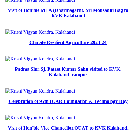
Visit of Hon'ble MLA (Dharmagarh), Sri Mousadhi Bag to
KVK Kalahandi
Climate Resilient Agriculture 2023-24
Padma Shri Sj. Pataet Kumar Sahu visited to KVK,
Kalahandi campus
Celebration of 95th ICAR Foundation & Technology Day
Visit of Hon'ble Vice Chancellor,OUAT to KVK Kalahandi