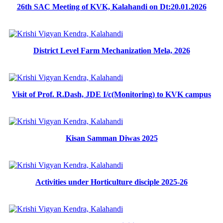
26th SAC Meeting of KVK, Kalahandi on Dt:20.01.2026
District Level Farm Mechanization Mela, 2026
Visit of Prof. R.Dash, JDE I/c(Monitoring) to KVK campus
Kisan Samman Diwas 2025
Activities under Horticulture disciple 2025-26