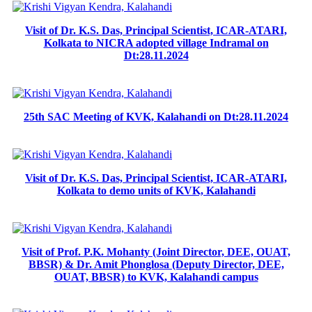
Visit of Dr. K.S. Das, Principal Scientist, ICAR-ATARI,
Kolkata to NICRA adopted village Indramal on
Dt:28.11.2024
25th SAC Meeting of KVK, Kalahandi on Dt:28.11.2024
Visit of Dr. K.S. Das, Principal Scientist, ICAR-ATARI,
Kolkata to demo units of KVK, Kalahandi
Visit of Prof. P.K. Mohanty (Joint Director, DEE, OUAT,
BBSR) & Dr. Amit Phonglosa (Deputy Director, DEE,
OUAT, BBSR) to KVK, Kalahandi campus