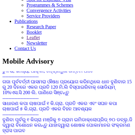
Programmes & Schemes
Convergence Activities
Service Providers
Publications
Research Paper
Booklet
Leaflet
Newsletter
Contact Us
କପାର ସଙ୍କର କିସମ ପାଇଁ ଜେଇ.କେ ଦୁର୍ଗା, ଅଟଳ,ଧାନୋ, ଗବର, ଶ୍ରୀ
Mobile Advisory
ତୁଳସୀ, ଭାଗ୍ୟ, ଆକ୍କା, ଚନ୍ଦ୍ରମୁଖୀ ଉତ୍ତମ ଅଟେ
------------------------
ଗଜା ପୂର୍ବବର୍ତ୍ତୀ ଘାସମରା ଔଷଧ ପ୍ରୟୋଗ କରିନଥିଲେ ଧାନ ବୁଣିବାର 15
ରୁ 20 ଦିନରେ ଏକର ପ୍ରତି 120 ମି.ଲି ବିସ୍ପାଇରିବାକ୍ ସୋଡିୟମ୍
10%ଏସ.ସି 200 ଲି. ପାଣିରେ ସିଞ୍ଚନ୍ତୁ
------------------------
ସାଧାରଣ କପା ଚାଷପାଇଁ ୧ କି.ଗ୍ରା. ପ୍ରତି ଏକର ଏବଂ ସଘନ କପା
ଚାଷପାଇଁ ୫ କି.ଗ୍ରା. ପ୍ରତି ଏକର ବିହନ ଆବଶ୍ୟକ
------------------------
ବୁଣିବା ପୂର୍ବରୁ ୧ କିଗ୍ରା ମଞ୍ଜିକୁ ୭ ଗ୍ରାମ ଇମିଡାକ୍ଲୋପ୍ରିଡ୍ ୭୦ ଡବ୍ଲୁ.ଜି
ଦ୍ୱାରା ବିଶୋଧନ କରନ୍ତୁ ଯାହାଦ୍ୱାରା ଶୋଷକ ପୋକାମାନର ସଂକ୍ରମଣ
ହ୍ରାସ ପାଇବ
------------------------
ଚିନାବାଦାମର ପତ୍ର ସୁଡଙ୍ଗ ପୋକ : ବର୍ତମାନ ପାଗରେ ଉଚ୍ଚ ତାପମାତ୍ରା