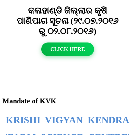
କଳାହାଣ୍ଡି ଜିଲ୍ଲାର କୃଷି
ପାଣିପାଗ ସୂଚନା (୨୯.୦୭.୨୦୧୬
ରୁ ୦୨.୦୮.୨୦୧୬)
CLICK HERE
Mandate of KVK
KRISHI VIGYAN KENDRA