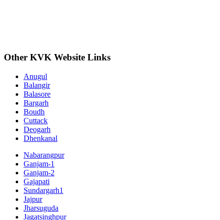
Other KVK Website Links
Anugul
Balangir
Balasore
Bargarh
Boudh
Cuttack
Deogarh
Dhenkanal
Nabarangpur
Ganjam-1
Ganjam-2
Gajapati
Sundargarh1
Jajpur
Jharsuguda
Jagatsinghpur