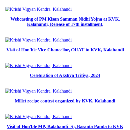
Webcasting of PM Kisan Samman Nidhi Yojna at KVK,
Kalahandi, Release of 17th installment,
Visit of Hon'ble Vice Chancellor, OUAT to KVK, Kalahandi
Celebration of Akshya Tritiya, 2024
Millet recipe contest organized by KVK, Kalahandi
Visit of Hon'ble MP, Kalahandi- Sj. Basanta Panda to KVK