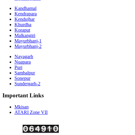
Kandhamal
Kendrapara
Kendujhar
Khurdha
Koraput
Malkangiri
Mayurbhanj-1
Mayurbhanj-2
Nayagarh
Nuapara
Puri
Sambalpur
Sonepur
Sundergarh-2
Important Links
Mkisan
ATARI Zone VII
Copyright ©
2026 Krishi Vigyan Kendra, Kalahandi. All Rights Reserved.
Visitor No.