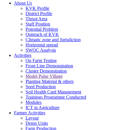
About Us
KVK Profile
District Profile
Thrust Area
Staff Position
Potential Problem
Outreach of KVK
Climatic zone and Jurisdiction
Horizontal spread
SWOC Analysis
Activities
On Farm Testing
Front Line Demonstration
Cluster Demonstration
Model Pulse Village
Planting Material & others
Seed Production
Soil Health Card Management
Trainings Programme Conducted
Modules
ICT in Agriculture
Farmer Activities
Layout
Demo Units
Farm Production