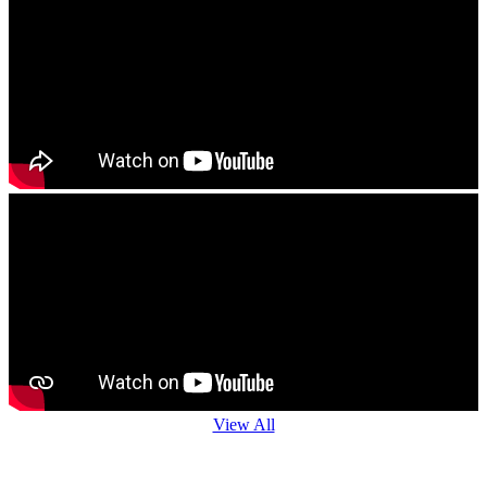
------------------------
ଯେ କୌଣଷି ବିହନ, ଚାରା ବା ଔଷଧ କିଣିବା ପୁର୍ବରୁ କୃଷି ବିଭାଗ ଅଧିକାରି ବା
ନିକଟସ୍ଥ କୃଷି ବିଜ୍ଞାନ କେନ୍ଦ୍ରର ବୈଜ୍ଞାନିକ ମାନଂକ ପରାମର୍ଶ ନିୟନ୍ତୁ
------------------------
View All
Agro Advisory