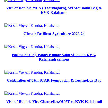
Visit of Hon'ble MLA (Dharmagarh), Sri Mousadhi Bag to
KVK Kalahandi
Climate Resilient Agriculture 2023-24
Padma Shri Sj. Pataet Kumar Sahu visited to KVK,
Kalahandi campus
Celebration of 95th ICAR Foundation & Technology Day
Visit of Hon'ble Vice Chancellor,OUAT to KVK Kalahandi