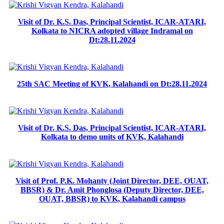
Visit of Dr. K.S. Das, Principal Scientist, ICAR-ATARI,
Kolkata to NICRA adopted village Indramal on
Dt:28.11.2024
25th SAC Meeting of KVK, Kalahandi on Dt:28.11.2024
Visit of Dr. K.S. Das, Principal Scientist, ICAR-ATARI,
Kolkata to demo units of KVK, Kalahandi
Visit of Prof. P.K. Mohanty (Joint Director, DEE, OUAT,
BBSR) & Dr. Amit Phonglosa (Deputy Director, DEE,
OUAT, BBSR) to KVK, Kalahandi campus