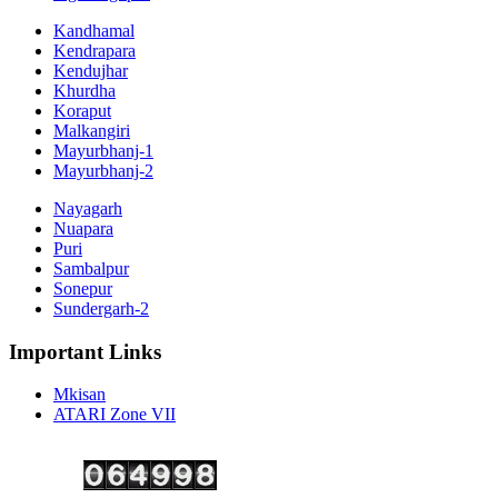
Kandhamal
Kendrapara
Kendujhar
Khurdha
Koraput
Malkangiri
Mayurbhanj-1
Mayurbhanj-2
Nayagarh
Nuapara
Puri
Sambalpur
Sonepur
Sundergarh-2
Important Links
Mkisan
ATARI Zone VII
Copyright ©
2026 Krishi Vigyan Kendra, Kalahandi. All Rights Reserved.
Visitor No.