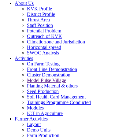
About Us
KVK Profile
District Profile
Thrust Area
Staff Position
Potential Problem
Outreach of KVK
Climatic zone and Jurisdiction
Horizontal spread
SWOC Analysis
Activities
On Farm Testing
Front Line Demonstration
Cluster Demonstration
Model Pulse Village
Planting Material & others
Seed Production
Soil Health Card Management
Trainings Programme Conducted
Modules
ICT in Agriculture
Farmer Activities
Layout
Demo Units
Farm Production