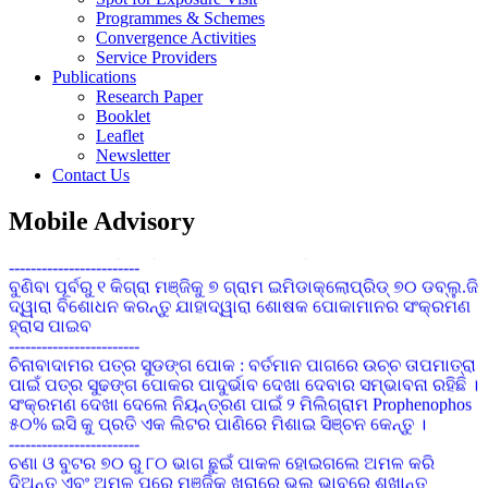
Programmes & Schemes
Convergence Activities
Service Providers
କପାର ସଙ୍କର କିସମ ପାଇଁ ଜେଇ.କେ ଦୁର୍ଗା, ଅଟଳ,ଧାନୋ, ଗବର, ଶ୍ରୀ
Publications
ତୁଳସୀ, ଭାଗ୍ୟ, ଆକ୍କା, ଚନ୍ଦ୍ରମୁଖୀ ଉତ୍ତମ ଅଟେ
Research Paper
------------------------
Booklet
ଗଜା ପୂର୍ବବର୍ତ୍ତୀ ଘାସମରା ଔଷଧ ପ୍ରୟୋଗ କରିନଥିଲେ ଧାନ ବୁଣିବାର 15
Leaflet
ରୁ 20 ଦିନରେ ଏକର ପ୍ରତି 120 ମି.ଲି ବିସ୍ପାଇରିବାକ୍ ସୋଡିୟମ୍
Newsletter
10%ଏସ.ସି 200 ଲି. ପାଣିରେ ସିଞ୍ଚନ୍ତୁ
Contact Us
------------------------
ସାଧାରଣ କପା ଚାଷପାଇଁ ୧ କି.ଗ୍ରା. ପ୍ରତି ଏକର ଏବଂ ସଘନ କପା
Mobile Advisory
ଚାଷପାଇଁ ୫ କି.ଗ୍ରା. ପ୍ରତି ଏକର ବିହନ ଆବଶ୍ୟକ
------------------------
ବୁଣିବା ପୂର୍ବରୁ ୧ କିଗ୍ରା ମଞ୍ଜିକୁ ୭ ଗ୍ରାମ ଇମିଡାକ୍ଲୋପ୍ରିଡ୍ ୭୦ ଡବ୍ଲୁ.ଜି
ଦ୍ୱାରା ବିଶୋଧନ କରନ୍ତୁ ଯାହାଦ୍ୱାରା ଶୋଷକ ପୋକାମାନର ସଂକ୍ରମଣ
ହ୍ରାସ ପାଇବ
------------------------
ଚିନାବାଦାମର ପତ୍ର ସୁଡଙ୍ଗ ପୋକ : ବର୍ତମାନ ପାଗରେ ଉଚ୍ଚ ତାପମାତ୍ରା
ପାଇଁ ପତ୍ର ସୁଢଙ୍ଗ ପୋକର ପାଦୁର୍ଭାବ ଦେଖା ଦେବାର ସମ୍ଭାବନା ରହିଛି ।
ସଂକ୍ରମଣ ଦେଖା ଦେଲେ ନିୟନ୍ତ୍ରଣ ପାଇଁ ୨ ମିଲିଗ୍ରାମ Prophenophos
୫୦% ଇସି କୁ ପ୍ରତି ଏକ ଲିଟର ପାଣିରେ ମିଶାଇ ସିଞ୍ଚନ କେନ୍ତୁ ।
------------------------
ଚଣା ଓ ବୁଟର ୭୦ ରୁ ୮୦ ଭାଗ ଛୁଇଁ ପାକଳ ହୋଇଗଲେ ଅମଳ କରି
ଦିଅନ୍ତୁ ଏବଂ ଅମଳ ପରେ ମଞ୍ଜିକୁ ଖରାରେ ଭଲ ଭାବରେ ଶୁଖାନ୍ତୁ
ଯେପରିକି ମଞ୍ଜିରେ 8 ରୁ 10 ଭାଗ ଜଳୀୟ ଅଂଶ ରହିବ