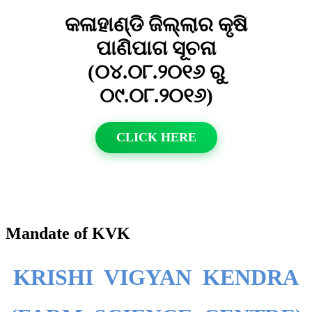
କଳାହାଣ୍ଡି ଜିଲ୍ଲାର କୃଷି
ପାଣିପାଗ ସୂଚନା
(୦୪.୦୮.୨୦୧୬ ରୁ
୦୯.୦୮.୨୦୧୬)
CLICK HERE
Mandate of KVK
KRISHI VIGYAN KENDRA