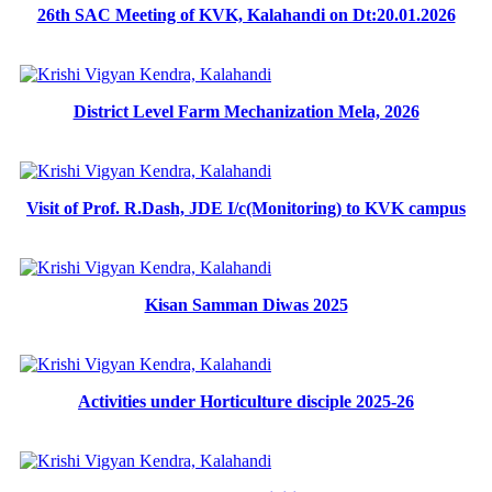
26th SAC Meeting of KVK, Kalahandi on Dt:20.01.2026
District Level Farm Mechanization Mela, 2026
Visit of Prof. R.Dash, JDE I/c(Monitoring) to KVK campus
Kisan Samman Diwas 2025
Activities under Horticulture disciple 2025-26