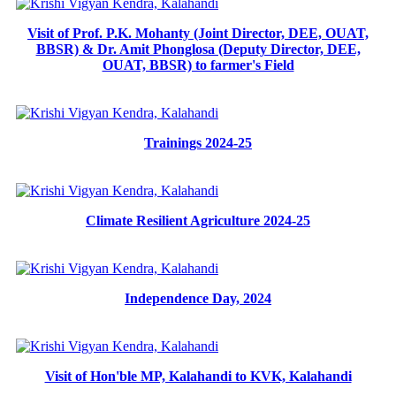
Visit of Prof. P.K. Mohanty (Joint Director, DEE, OUAT,
BBSR) & Dr. Amit Phonglosa (Deputy Director, DEE,
OUAT, BBSR) to farmer's Field
Trainings 2024-25
Climate Resilient Agriculture 2024-25
Independence Day, 2024
Visit of Hon'ble MP, Kalahandi to KVK, Kalahandi