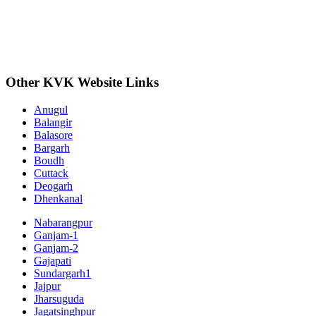
Other KVK Website Links
Anugul
Balangir
Balasore
Bargarh
Boudh
Cuttack
Deogarh
Dhenkanal
Nabarangpur
Ganjam-1
Ganjam-2
Gajapati
Sundargarh1
Jajpur
Jharsuguda
Jagatsinghpur