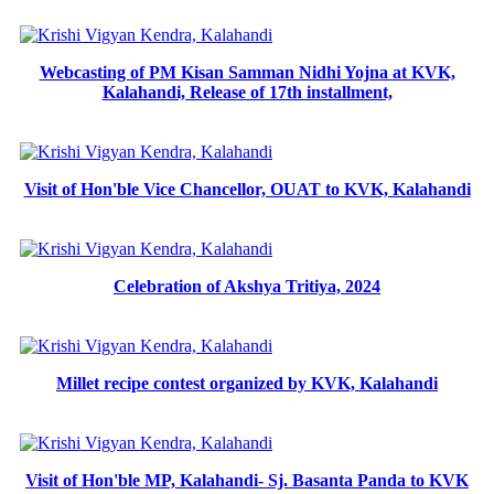
Webcasting of PM Kisan Samman Nidhi Yojna at KVK,
Kalahandi, Release of 17th installment,
Visit of Hon'ble Vice Chancellor, OUAT to KVK, Kalahandi
Celebration of Akshya Tritiya, 2024
Millet recipe contest organized by KVK, Kalahandi
Visit of Hon'ble MP, Kalahandi- Sj. Basanta Panda to KVK